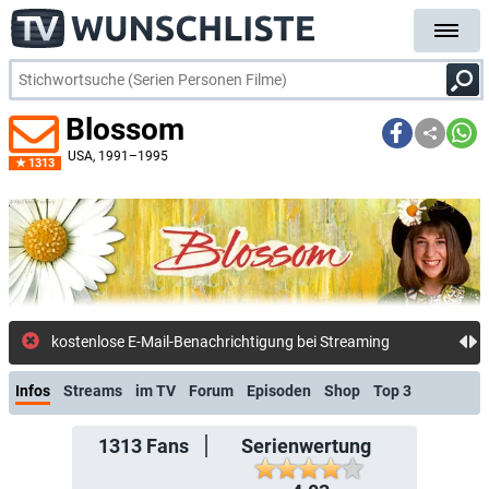
Blossom
USA
, 1991–1995
1313
kostenlose E-Mail-Benachrichtigung bei Streaming- oder TV-Start
Infos
Streams
im TV
Forum
Episoden
Shop
Top 3
1313
Fans
Serienwertung