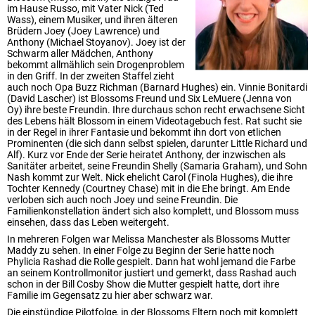
im Hause Russo, mit Vater Nick (Ted
Wass), einem Musiker, und ihren älteren
Brüdern Joey (Joey Lawrence) und
Anthony (Michael Stoyanov). Joey ist der
Schwarm aller Mädchen, Anthony
bekommt allmählich sein Drogenproblem
in den Griff. In der zweiten Staffel zieht
auch noch Opa Buzz Richman (Barnard Hughes) ein. Vinnie Bonitardi
(David Lascher) ist Blossoms Freund und Six LeMuere (Jenna von
Oy) ihre beste Freundin. Ihre durchaus schon recht erwachsene Sicht
des Lebens hält Blossom in einem Videotagebuch fest. Rat sucht sie
in der Regel in ihrer Fantasie und bekommt ihn dort von etlichen
Prominenten (die sich dann selbst spielen, darunter Little Richard und
Alf). Kurz vor Ende der Serie heiratet Anthony, der inzwischen als
Sanitäter arbeitet, seine Freundin Shelly (Samaria Graham), und Sohn
Nash kommt zur Welt. Nick ehelicht Carol (Finola Hughes), die ihre
Tochter Kennedy (Courtney Chase) mit in die Ehe bringt. Am Ende
verloben sich auch noch Joey und seine Freundin. Die
Familienkonstellation ändert sich also komplett, und Blossom muss
einsehen, dass das Leben weitergeht.
In mehreren Folgen war Melissa Manchester als Blossoms Mutter
Maddy zu sehen. In einer Folge zu Beginn der Serie hatte noch
Phylicia Rashad die Rolle gespielt. Dann hat wohl jemand die Farbe
an seinem Kontrollmonitor justiert und gemerkt, dass Rashad auch
schon in der Bill Cosby Show die Mutter gespielt hatte, dort ihre
Familie im Gegensatz zu hier aber schwarz war.
Die einstündige Pilotfolge, in der Blossoms Eltern noch mit komplett