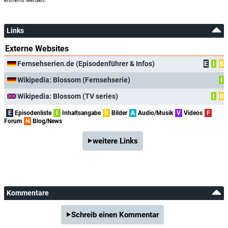
entfernt werden.
Links
Externe Websites
Fernsehserien.de (Episodenführer & Infos)
E
I
B
Wikipedia: Blossom (Fernsehserie)
I
Wikipedia: Blossom (TV series)
I
B
E
Episodenliste
I
Inhaltsangabe
B
Bilder
A
Audio/Musik
V
Videos
F
Forum
N
Blog/News
weitere Links
Kommentare
Schreib einen Kommentar