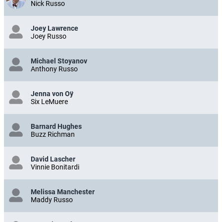
Nick Russo
Joey Lawrence
Joey Russo
Michael Stoyanov
Anthony Russo
Jenna von Oÿ
Six LeMuere
Barnard Hughes
Buzz Richman
David Lascher
Vinnie Bonitardi
Melissa Manchester
Maddy Russo