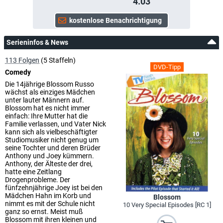
4.03
Serieninfos & News
113 Folgen
(5 Staffeln)
DVD-Tipp
Comedy
Die 14jährige Blossom Russo
wächst als einziges Mädchen
unter lauter Männern auf.
Blossom hat es nicht immer
einfach: Ihre Mutter hat die
Familie verlassen, und Vater Nick
kann sich als vielbeschäftigter
Studiomusiker nicht genug um
seine Tochter und deren Brüder
Anthony und Joey kümmern.
Anthony, der Älteste der drei,
hatte eine Zeitlang
Drogenprobleme. Der
fünfzehnjährige Joey ist bei den
Mädchen Hahn im Korb und
Blossom
nimmt es mit der Schule nicht
10 Very Special Episodes [RC 1]
ganz so ernst. Meist muß
Blossom mit ihren kleinen und