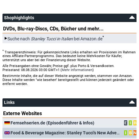
Shophighlights
DVDs, Blu-ray-Discs, CDs, Bücher und mehr...
*
Suche nach
Stanley Tucci in Italien
bei Amazon.de
*
Transparenzhinweis: Für gekennzeichnete Links erhalten wir Provisionen im Rahmen
eines Affiliate-Partnerprogramms. Das bedeutet keine Mehrkosten für Käufer,
unterstützt uns aber bei der Finanzierung dieser Website.
Alle Preisangaben ohne Gewähr, Preise ggf. plus Porto & Versandkosten.
Preisstand: 08.08.2026 03:00 GMT+1 (
Mehr Informationen
)
Bestimmte Inhalte, die auf dieser Website angezeigt werden, stammen von Amazon.
Diese Inhalte werden "wie besehen" bereitgestellt und können jederzeit geändert oder
entfernt werden.
Links
Externe Websites
Fernsehserien.de (Episodenführer & Infos)
E
I
B
Food & Beverage Magazine: Stanley Tucci's New Adventures in Italy with National Geographic
I
B
N