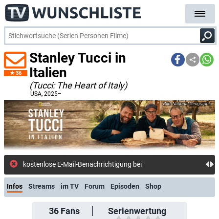
Stanley Tucci in
Italien
36
(Tucci: The Heart of Italy)
USA
, 2025–
National Geographic
kostenlose E-Mail-Benachrichtigung bei Streaming- oder
Infos
Streams
im TV
Forum
Episoden
Shop
36
Fans
Serienwertung