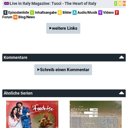
Live in Italy Magazine: Tucci - The Heart of Italy
I
B
N
E
Episodenliste
I
Inhaltsangabe
B
Bilder
A
Audio/Musik
V
Videos
F
Forum
N
Blog/News
weitere Links
Kommentare
Schreib einen Kommentar
Ähnliche Serien