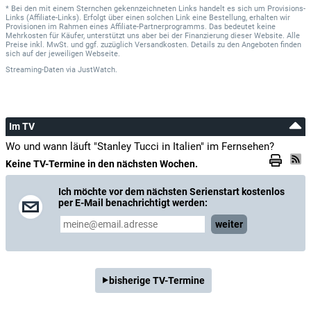
* Bei den mit einem Sternchen gekennzeichneten Links handelt es sich um Provisions-
Links (Affiliate-Links). Erfolgt über einen solchen Link eine Bestellung, erhalten wir
Provisionen im Rahmen eines Affiliate-Partnerprogramms. Das bedeutet keine
Mehrkosten für Käufer, unterstützt uns aber bei der Finanzierung dieser Website. Alle
Preise inkl. MwSt. und ggf. zuzüglich Versandkosten. Details zu den Angeboten finden
sich auf der jeweiligen Webseite.
Streaming-Daten
via
JustWatch.
Im TV
Wo und wann läuft "Stanley Tucci in Italien" im Fernsehen?
Keine TV-Termine in den nächsten Wochen.
Ich möchte vor dem nächsten Serienstart kostenlos
per E-Mail benachrichtigt werden:
weiter
bisherige TV-Termine