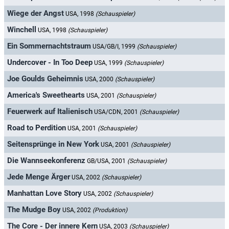
Wiege der Angst
USA, 1998
(Schauspieler)
Winchell
USA, 1998
(Schauspieler)
Ein Sommernachtstraum
USA/GB/I, 1999
(Schauspieler)
Undercover - In Too Deep
USA, 1999
(Schauspieler)
Joe Goulds Geheimnis
USA, 2000
(Schauspieler)
America's Sweethearts
USA, 2001
(Schauspieler)
Feuerwerk auf Italienisch
USA/CDN, 2001
(Schauspieler)
Road to Perdition
USA, 2001
(Schauspieler)
Seitensprünge in New York
USA, 2001
(Schauspieler)
Die Wannseekonferenz
GB/USA, 2001
(Schauspieler)
Jede Menge Ärger
USA, 2002
(Schauspieler)
Manhattan Love Story
USA, 2002
(Schauspieler)
The Mudge Boy
USA, 2002
(Produktion)
The Core - Der innere Kern
USA, 2003
(Schauspieler)