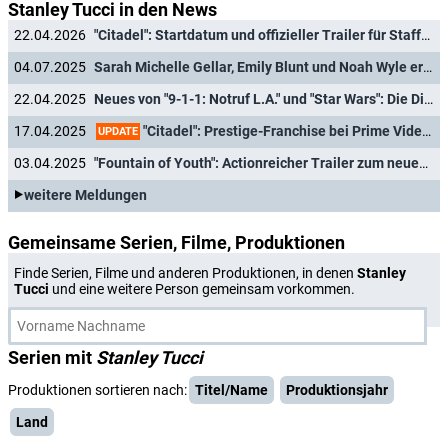
Stanley Tucci in den News
22.04.2026
"Citadel": Startdatum und offizieller Trailer für Staffel 2 des Prime-Video-Agententhrillers veröffentlicht
04.07.2025
Sarah Michelle Gellar, Emily Blunt und Noah Wyle erhalten Stern auf dem "Walk of Fame"
22.04.2025
Neues von "9-1-1: Notruf L.A." und "Star Wars": Die Disney+ und Star-Highlights im Mai
"Citadel": Prestige-Franchise bei Prime Video vor dem Aus?
17.04.2025
UPDATE
03.04.2025
"Fountain of Youth": Actionreicher Trailer zum neuen Film von Guy Ritchie
weitere Meldungen
Gemeinsame Serien, Filme, Produktionen
Finde Serien, Filme und anderen Produktionen, in denen
Stanley
Tucci
und eine weitere Person gemeinsam vorkommen.
Serien mit
Stanley Tucci
Produktionen sortieren nach:
Titel/Name
Produktionsjahr
Land