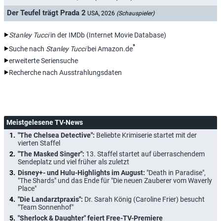
Der Teufel trägt Prada 2
USA, 2026
(Schauspieler)
Stanley Tucci
in der IMDb (Internet Movie Database)
*
Suche nach
Stanley Tucci
bei Amazon.de
erweiterte Seriensuche
Recherche nach Ausstrahlungsdaten
Meistgelesene TV-News
"The Chelsea Detective":
Beliebte Krimiserie startet mit der
vierten Staffel
"The Masked Singer":
13. Staffel startet auf überraschendem
Sendeplatz und viel früher als zuletzt
Disney+- und Hulu-Highlights im August:
"Death in Paradise",
"The Shards" und das Ende für "Die neuen Zauberer vom Waverly
Place"
"Die Landarztpraxis":
Dr. Sarah König (Caroline Frier) besucht
"Team Sonnenhof"
"Sherlock & Daughter" feiert Free-TV-Premiere