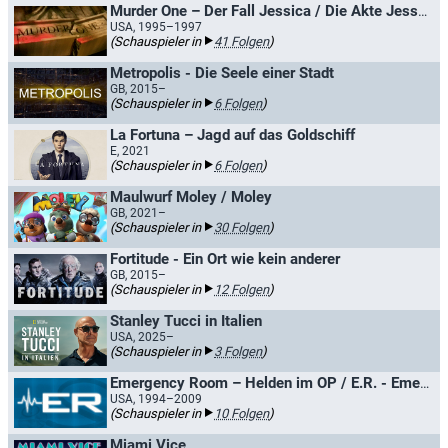
Murder One – Der Fall Jessica / Die Akte Jessica - Ein Fall für Teddy Hoffman
USA, 1995–1997
(Schauspieler in
41 Folgen
)
Metropolis - Die Seele einer Stadt
GB, 2015–
(Schauspieler in
6 Folgen
)
La Fortuna – Jagd auf das Goldschiff
E, 2021
(Schauspieler in
6 Folgen
)
Maulwurf Moley / Moley
GB, 2021–
(Schauspieler in
30 Folgen
)
Fortitude - Ein Ort wie kein anderer
GB, 2015–
(Schauspieler in
12 Folgen
)
Stanley Tucci in Italien
USA, 2025–
(Schauspieler in
3 Folgen
)
Emergency Room – Helden im OP / E.R. - Emergency Room
USA, 1994–2009
(Schauspieler in
10 Folgen
)
Miami Vice