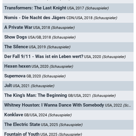
Transformers: The Last Knight
USA, 2017
(Schauspieler)
Nomis - Die Nacht des Jägers
CDN/USA, 2018
(Schauspieler)
A Private War
USA, 2018
(Schauspieler)
Show Dogs
USA/GB, 2018
(Schauspieler)
The Silence
USA, 2019
(Schauspieler)
Der Fall 9/11 - Was ist ein Leben wert?
USA, 2020
(Schauspieler)
Hexen hexen
USA, 2020
(Schauspieler)
Supernova
GB, 2020
(Schauspieler)
Jolt
USA, 2021
(Schauspieler)
The King's Man: The Beginning
GB/USA, 2021
(Schauspieler)
Whitney Houston: I Wanna Dance With Somebody
USA, 2022
(Schauspieler)
Konklave
GB/USA, 2024
(Schauspieler)
The Electric State
USA, 2025
(Schauspieler)
Fountain of Youth
USA, 2025
(Schauspieler)