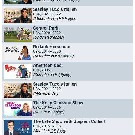
Stanley Tuccis Italien
USA, 2021–2022
(Moderation in
9 Folgen
)
Central Park
USA, 2020–2022
(Originalsprecher)
BoJack Horseman​
USA, 2014–2020
(Sprecher in
8 Folgen
)
American Dad!
USA, 2005–
(Sprecher in
1 Folge
)
Stanley Tuccis Italien
USA, 2021–2022
(Mitwirkender)
The Kelly Clarkson Show
USA, 2019–2026
(Gast in
1 Folge
)
The Late Show with Stephen Colbert
USA, 2015–2026
(Gast in
2 Folgen
)