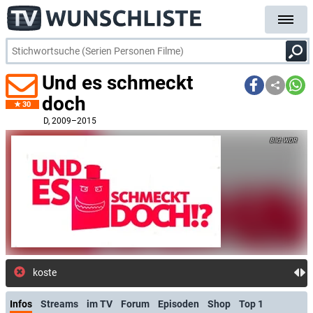
Und es schmeckt
doch
30
D
, 2009–2015
WDR
kostenlose E-Mai
Infos
Streams
im TV
Forum
Episoden
Shop
Top 1