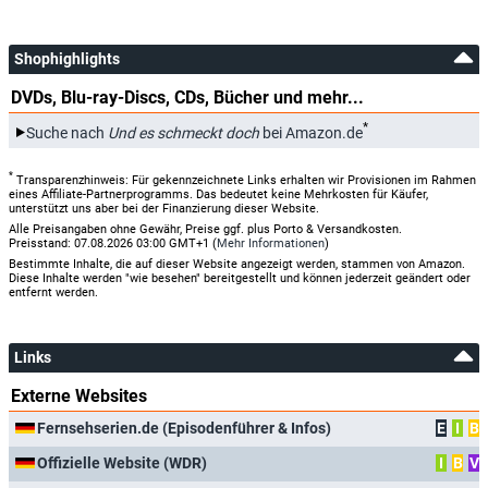
Shophighlights
DVDs, Blu-ray-Discs, CDs, Bücher und mehr...
*
Suche nach
Und es schmeckt doch
bei Amazon.de
*
Transparenzhinweis: Für gekennzeichnete Links erhalten wir Provisionen im Rahmen
eines Affiliate-Partnerprogramms. Das bedeutet keine Mehrkosten für Käufer,
unterstützt uns aber bei der Finanzierung dieser Website.
Alle Preisangaben ohne Gewähr, Preise ggf. plus Porto & Versandkosten.
Preisstand: 07.08.2026 03:00 GMT+1 (
Mehr Informationen
)
Bestimmte Inhalte, die auf dieser Website angezeigt werden, stammen von Amazon.
Diese Inhalte werden "wie besehen" bereitgestellt und können jederzeit geändert oder
entfernt werden.
Links
Externe Websites
Fernsehserien.de (Episodenführer & Infos)
E
I
B
Offizielle Website (WDR)
I
B
V