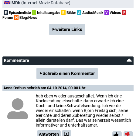
IMDb
(Internet Movie Database)
E
Episodenliste
I
Inhaltsangabe
B
Bilder
A
Audio/Musik
V
Videos
F
Forum
N
Blog/News
weitere Links
Kommentare
Schreib einen Kommentar
Anna Osthus
schrieb am 04.10.2014, 00.00 Uhr:
hab eben wieder ausgeschaltet. Wenn ich eine
Kocksendung einschalte, dann erwarte ich eine
Koch- und keine Schwafelsendung. Ich werde
wieder einschalten, wenn Björn Freitag sich, seine
Gerichte und deren Zubereitung wieder selbst /
allein darstellen darf. Das war seinerzeit wesentlich
informativer und unterhaltsamer.
Antworten