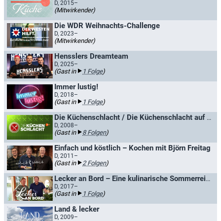
D, 2015–
(Mitwirkender)
Die WDR Weihnachts-Challenge
D, 2023–
(Mitwirkender)
Hensslers Dreamteam
D, 2025–
(Gast in
1 Folge
)
Immer lustig!
D, 2018–
(Gast in
1 Folge
)
Die Küchenschlacht / Die Küchenschlacht auf hoher See
D, 2008–
(Gast in
8 Folgen
)
Einfach und köstlich – Kochen mit Björn Freitag
D, 2011–
(Gast in
2 Folgen
)
Lecker an Bord – Eine kulinarische Sommerreise
D, 2017–
(Gast in
1 Folge
)
Land & lecker
D, 2009–