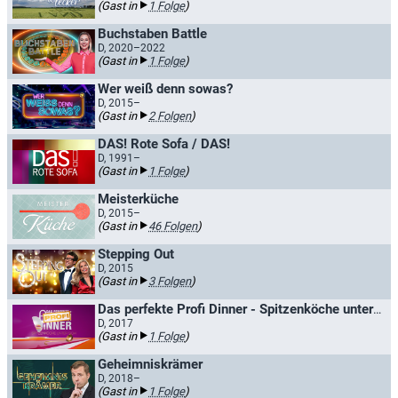
(Gast in
1 Folge
)
Buchstaben Battle
D, 2020–2022
(Gast in
1 Folge
)
Wer weiß denn sowas?
D, 2015–
(Gast in
2 Folgen
)
DAS! Rote Sofa / DAS!
D, 1991–
(Gast in
1 Folge
)
Meisterküche
D, 2015–
(Gast in
46 Folgen
)
Stepping Out
D, 2015
(Gast in
3 Folgen
)
Das perfekte Profi Dinner - Spitzenköche unter sich
D, 2017
(Gast in
1 Folge
)
Geheimniskrämer
D, 2018–
(Gast in
1 Folge
)