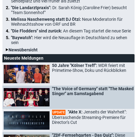
Sendeplatz und viel früher als zuletzt
"Die Landarztpraxis":
Dr. Sarah König (Caroline Frier) besucht
"Team Sonnenhof"
Melissa Naschenweng statt DJ Ötzi:
Neue Moderatorin für
Weihnachtsshow von ORF und BR
"Die Flodders" sind zurück:
An diesem Tag startet die neue Serie
"Baywatch":
Hier wird die Neuauflage in Deutschland zu sehen
sein
Newsübersicht
Neueste Meldungen
50 Jahre "Kölner Treff":
WDR feiert mit
Primetime-Show, Doku und Rückblicken
"The Voice of Germany" statt "The Masked
Singer" am Samstagabend
"Akte X:
Jenseits der Wahrheit":
UPDATE
Überraschende Streaming-Premiere für
Director's Cut
"ZDF-Fernsehgarten - Das Quiz":
Diese