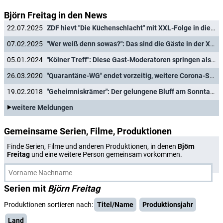
Björn Freitag in den News
22.07.2025
ZDF hievt "Die Küchenschlacht" mit XXL-Folge in die Primetime
07.02.2025
"Wer weiß denn sowas?": Das sind die Gäste in der XXL-Folge vom 8. Februar und in der Woche vom 10. bis 14. Februar 2025
05.01.2024
"Kölner Treff": Diese Gast-Moderatoren springen als Ersatz für Micky Beisenherz ein
26.03.2020
"Quarantäne-WG" endet vorzeitig, weitere Corona-Sondersendungen und Programmänderungen
19.02.2018
"Geheimniskrämer": Der gelungene Bluff am Sonntagabend
weitere Meldungen
Gemeinsame Serien, Filme, Produktionen
Finde Serien, Filme und anderen Produktionen, in denen
Björn
Freitag
und eine weitere Person gemeinsam vorkommen.
Serien mit
Björn Freitag
Produktionen sortieren nach:
Titel/Name
Produktionsjahr
Land