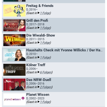
Freitag & Friends
D, 2016–
(Gast in
1 Folge
)
Grill den Profi
D, 2017–2018
(Gast in
1 Folge
)
Die Wiwaldi-Show
D, 2011–2015
(Gast in
1 Folge
)
Haushalts Check mit Yvonne Willicks / Der Haushalts-Check mit Yvonne Willicks
D, 2010–
(Gast in
1 Folge
)
Kölner Treff
D, 2006–
(Gast in
6 Folgen
)
Das NRW-Duell
D, 2006–2016
(Gast in
2 Folgen
)
Planet Wissen
D, 2002–2023
(Gast in
1 Folge
)