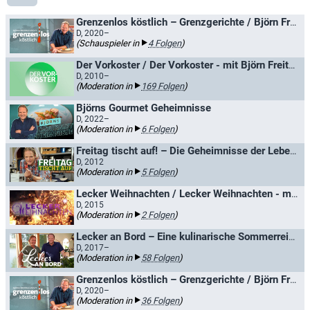
Grenzenlos köstlich – Grenzgerichte / Björn Freitag kocht grenzenlos köstlich
D, 2020–
(Schauspieler in
4 Folgen
)
Der Vorkoster / Der Vorkoster - mit Björn Freitag
D, 2010–
(Moderation in
169 Folgen
)
Björns Gourmet Geheimnisse
D, 2022–
(Moderation in
6 Folgen
)
Freitag tischt auf! – Die Geheimnisse der Lebensmittelindustrie
D, 2012
(Moderation in
5 Folgen
)
Lecker Weihnachten / Lecker Weihnachten - mit Björn Freitag und Hannes Weber
D, 2015
(Moderation in
2 Folgen
)
Lecker an Bord – Eine kulinarische Sommerreise
D, 2017–
(Moderation in
58 Folgen
)
Grenzenlos köstlich – Grenzgerichte / Björn Freitag kocht grenzenlos köstlich
D, 2020–
(Moderation in
36 Folgen
)