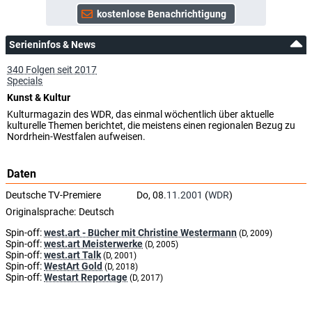
Serieninfos & News
340 Folgen seit 2017
Specials
Kunst & Kultur
Kulturmagazin des WDR, das einmal wöchentlich über aktuelle
kulturelle Themen berichtet, die meistens einen regionalen Bezug zu
Nordrhein-Westfalen aufweisen.
Daten
Deutsche TV-Premiere
Do, 08.
11.2001
(
WDR
)
Originalsprache:
Deutsch
Spin-off:
west.art - Bücher mit Christine Westermann
(D, 2009)
Spin-off:
west.art Meisterwerke
(D, 2005)
Spin-off:
west.art Talk
(D, 2001)
Spin-off:
WestArt Gold
(D, 2018)
Spin-off:
Westart Reportage
(D, 2017)