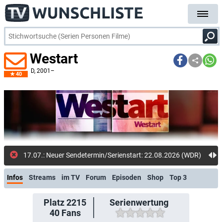
Westart
D
, 2001–
40
17.07.: Neuer Sendetermin/Serienstart: 22.08.2026 (WDR)
Infos
Streams
im TV
Forum
Episoden
Shop
Top 3
Platz 2215
Serienwertung
40
Fans