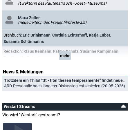
(Direktorin des Rautenstrauch–Joest–Museums)
Maxa Zoller
(neue Leiterin des Frauenfilmfestivals)
Drehbuch:
Eric Brinkmann
,
Cordula Echterhoff
,
Katja Lüber
,
Susanna Schürmanns
Redaktion:
Klaus Reimann
,
Fatma Schulz
,
Susanne Kampmann
,
mehr
Eva Kopytto-Peigné
News & Meldungen
Trotzdem ein Thilo! "ttt - titel thesen temperamente" findet neuen Moderator
ARD-Personalie nach längerer Diskussion entschieden (20.05.2026)
Westart Streams
Wo wird "Westart" gestreamt?