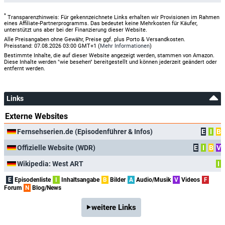
*
Transparenzhinweis: Für gekennzeichnete Links erhalten wir Provisionen im Rahmen
eines Affiliate-Partnerprogramms. Das bedeutet keine Mehrkosten für Käufer,
unterstützt uns aber bei der Finanzierung dieser Website.
Alle Preisangaben ohne Gewähr, Preise ggf. plus Porto & Versandkosten.
Preisstand: 07.08.2026 03:00 GMT+1 (
Mehr Informationen
)
Bestimmte Inhalte, die auf dieser Website angezeigt werden, stammen von Amazon.
Diese Inhalte werden "wie besehen" bereitgestellt und können jederzeit geändert oder
entfernt werden.
Links
Externe Websites
Fernsehserien.de (Episodenführer & Infos)
E
I
B
Offizielle Website (WDR)
E
I
B
V
Wikipedia: West ART
I
E
Episodenliste
I
Inhaltsangabe
B
Bilder
A
Audio/Musik
V
Videos
F
Forum
N
Blog/News
weitere Links