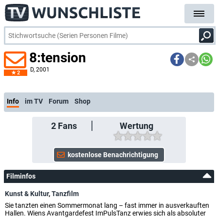
8:tension
D
, 2001
2
Info
im TV
Forum
Shop
2
Fans
Wertung
Filminfos
Kunst & Kultur
,
Tanzfilm
Sie tanzten einen Sommermonat lang – fast immer in ausverkauften
Hallen. Wiens Avantgardefest ImPulsTanz erwies sich als absoluter