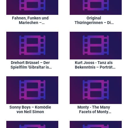
Fahnen, Funken und
Original
Mariechen –
Thüringerinnen – Die
Karnevalsumzug am
Show zum
24.06.2001 in Ulmen
Thüringentag 2001 in
Gera
Drehort Brüssel – Der
Kurt Jooss - Tanz als
Spielfilm 'Gibraltar ist
Bekenntnis – Porträt
weit' entsteht
des Choreographen
zum 100. Geburtstag
Sonny Boys – Komödie
Monty - The Many
von Neil Simon
Facets of Monty
Alexander