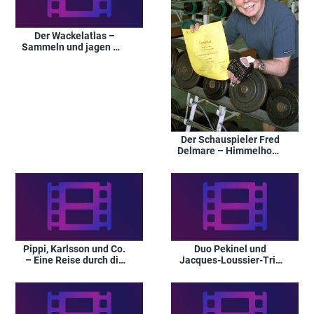
Der Wackelatlas –
Sammeln und jagen mit
H.C. Artmann
Der Schauspieler Fred
Delmare – Himmelhoch
jauchzend - zu Tode
betrübt
Pippi, Karlsson und Co.
Duo Pekinel und
– Eine Reise durch die
Jacques-Loussier-Trio
Geschichten Astrid
spielen – Werke von
Lindgrens
Johann Sebastian Bach
und Antonio Vivaldi