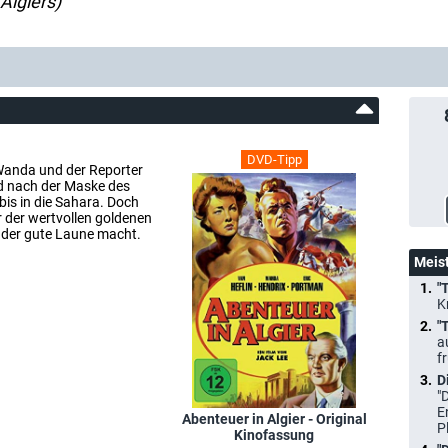
 Algiers)
DVD-Tipp
 Wanda und der Reporter
d nach der Maske des
bis in die Sahara. Doch
r der wertvollen goldenen
, der gute Laune macht.
Meis
"
K
"
a
f
D
"
E
Abenteuer in Algier - Original
P
Kinofassung