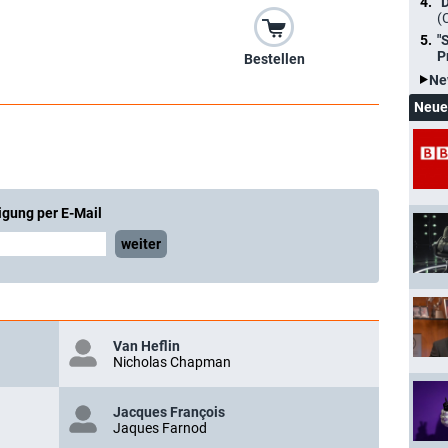
"
(
"
P
Bestellen
Ne
Neue
igung per E-Mail
weiter
Van Heflin
Nicholas Chapman
Jacques François
Jaques Farnod