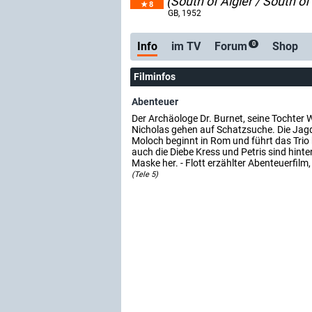
(South of Algier / South of
8
GB
, 1952
Info
im TV
Forum
Shop
0
Filminfos
Abenteuer
Der Archäologe Dr. Burnet, seine Tochter
Nicholas gehen auf Schatzsuche. Die Jag
Moloch beginnt in Rom und führt das Trio 
auch die Diebe Kress und Petris sind hinte
Maske her. - Flott erzählter Abenteuerfilm
(Tele 5)