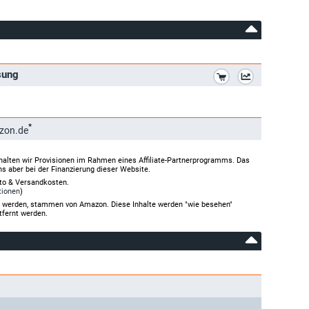
*
ssung
*
zon.de
halten wir Provisionen im Rahmen eines Affiliate-Partnerprogramms. Das
ns aber bei der Finanzierung dieser Website.
rto & Versandkosten.
tionen
)
gt werden, stammen von Amazon. Diese Inhalte werden "wie besehen"
tfernt werden.