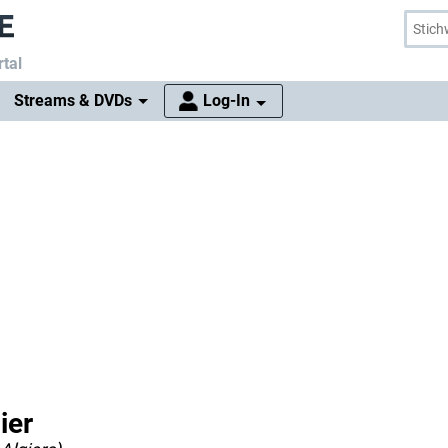
tal
Streams & DVDs
Log-In
ier