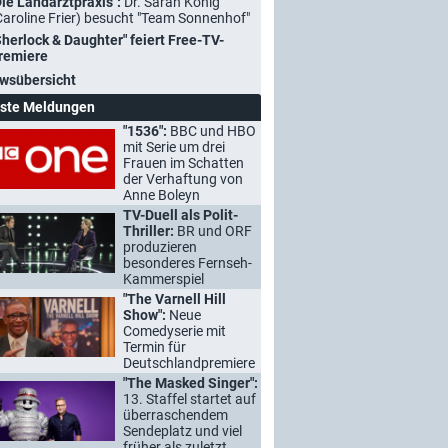
Die Landarztpraxis":
Dr. Sarah König
Caroline Frier) besucht "Team Sonnenhof"
Sherlock & Daughter" feiert Free-TV-
remiere
wsübersicht
ste Meldungen
"1536":
BBC und HBO
mit Serie um drei
Frauen im Schatten
der Verhaftung von
Anne Boleyn
TV-Duell als Polit-
Thriller:
BR und ORF
produzieren
besonderes Fernseh-
Kammerspiel
"The Varnell Hill
Show":
Neue
Comedyserie mit
Termin für
Deutschlandpremiere
"The Masked Singer":
13. Staffel startet auf
überraschendem
Sendeplatz und viel
früher als zuletzt