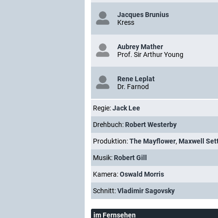
Jacques Brunius
Kress
Aubrey Mather
Prof. Sir Arthur Young
Rene Leplat
Dr. Farnod
Regie:
Jack Lee
Drehbuch:
Robert Westerby
Produktion:
The Mayflower
,
Maxwell Set
Musik:
Robert Gill
Kamera:
Oswald Morris
Schnitt:
Vladimir Sagovsky
im Fernsehen