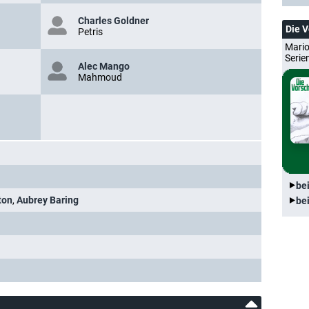
Charles Goldner
Die 
Petris
Mario
Serie
Alec Mango
Mahmoud
be
ton
,
Aubrey Baring
be