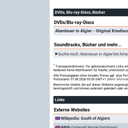
DVDs, Blu-ray-Discs, Bücher
DVDs/Blu-ray-Discs
Abenteuer in Algier - Original Kinofa
Soundtracks, Bücher und mehr...
Suche nach
Abenteuer in Algier
bei Ama
*
Transparenzhinweis: Für gekennzeichnete Links er
bedeutet keine Mehrkosten für Käufer, unterstützt u
Alle Preisangaben ohne Gewähr, Preise ggf. plus Po
Preisstand: 07.08.2026 03:00 GMT+1 (
Mehr Informa
Bestimmte Inhalte, die auf dieser Website angezei
bereitgestellt und können jederzeit geändert oder en
Links
Externe Websites
Wikipedia: South of Algiers
IMDb
(Internet Movie Database)