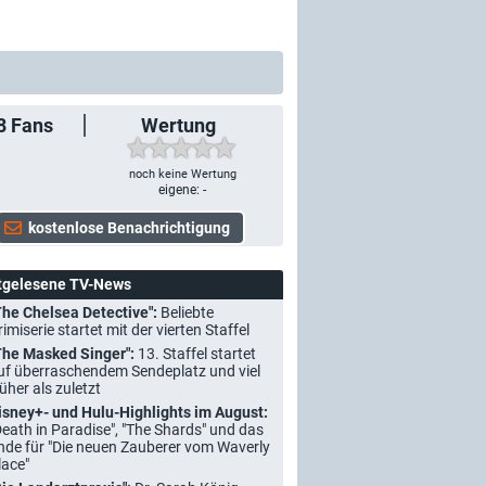
8
Fans
Wertung
noch keine Wertung
eigene: -
tgelesene TV-News
The Chelsea Detective":
Beliebte
rimiserie startet mit der vierten Staffel
The Masked Singer":
13. Staffel startet
uf überraschendem Sendeplatz und viel
rüher als zuletzt
isney+- und Hulu-Highlights im August:
Death in Paradise", "The Shards" und das
nde für "Die neuen Zauberer vom Waverly
lace"