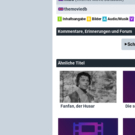
themoviedb
I
Inhaltsangabe
B
Bilder
A
Audio/Musik
V
Kommentare
, Erinnerungen und Forum
Sch
Ähnliche Titel
Fanfan, der Husar
Die 