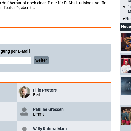
s
da überhaupt noch einen Platz für Fußballtraining und für
"
n Teufeln" geben?...
M
Ne
Neue
igung per E-Mail
weiter
Filip Peeters
Bert
Pauline Grossen
Emma
Willy Kabera Manzi