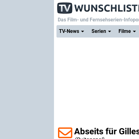
Das Film- und Fernsehserien-Infopor
TV-News
Serien
Filme
Abseits für Gille