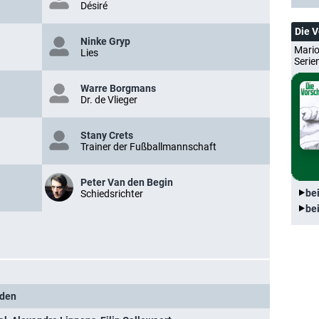
Désiré
Die 
Ninke Gryp
Mario
Lies
Serie
Warre Borgmans
Dr. de Vlieger
Stany Crets
Trainer der Fußballmannschaft
Peter Van den Begin
be
Schiedsrichter
be
yden