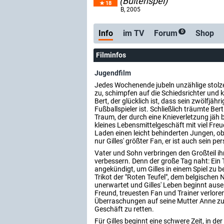
(Buitenspel)
18
B
, 2005
Info
im TV
Forum
Shop
0
Filminfos
Jugendfilm
Jedes Wochenende jubeln unzählige stolze
zu, schimpfen auf die Schiedsrichter und kri
Bert, der glücklich ist, dass sein zwölfjähr
Fußballspieler ist. Schließlich träumte Bert
Traum, der durch eine Knieverletzung jäh 
kleines Lebensmittelgeschäft mit viel Fre
Laden einen leicht behinderten Jungen, obwo
nur Gilles' größter Fan, er ist auch sein per
Vater und Sohn verbringen den Großteil ihr
verbessern. Denn der große Tag naht: Ein
angekündigt, um Gilles in einem Spiel zu beo
Trikot der "Roten Teufel", dem belgischen Na
unerwartet und Gilles' Leben beginnt ausei
Freund, treuesten Fan und Trainer verlore
Überraschungen auf seine Mutter Anne zu. 
Geschäft zu retten.
Für Gilles beginnt eine schwere Zeit, in d