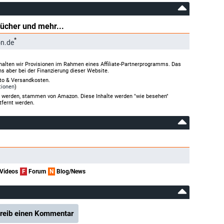
Bücher und mehr...
*
n.de
halten wir Provisionen im Rahmen eines Affiliate-Partnerprogramms. Das
ns aber bei der Finanzierung dieser Website.
rto & Versandkosten.
tionen
)
gt werden, stammen von Amazon. Diese Inhalte werden "wie besehen"
tfernt werden.
Videos
F
Forum
N
Blog/News
reib einen Kommentar