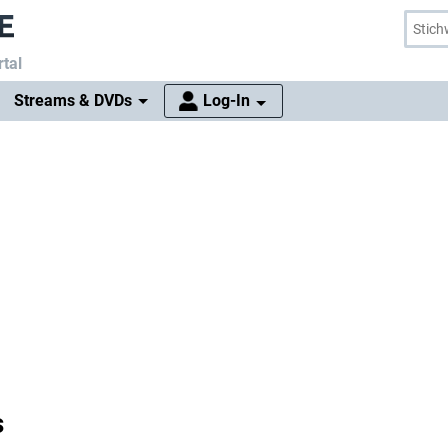
tal
Streams & DVDs
Log-In
s