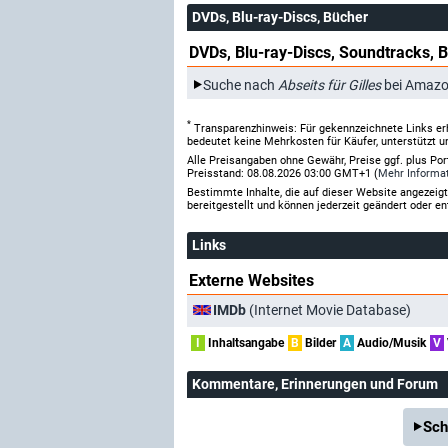
DVDs, Blu-ray-Discs, Bücher
DVDs, Blu-ray-Discs, Soundtracks, 
Suche nach
Abseits für Gilles
bei Amazo
*
Transparenzhinweis: Für gekennzeichnete Links er
bedeutet keine Mehrkosten für Käufer, unterstützt u
Alle Preisangaben ohne Gewähr, Preise ggf. plus Po
Preisstand: 08.08.2026 03:00 GMT+1 (
Mehr Informa
Bestimmte Inhalte, die auf dieser Website angezei
bereitgestellt und können jederzeit geändert oder en
Links
Externe Websites
IMDb
(Internet Movie Database)
I
Inhaltsangabe
B
Bilder
A
Audio/Musik
V
Kommentare
, Erinnerungen und Forum
Sch