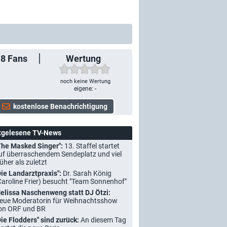
18
Fans
Wertung
noch keine Wertung
eigene: -
tgelesene TV-News
The Masked Singer":
13. Staffel startet
uf überraschendem Sendeplatz und viel
rüher als zuletzt
Die Landarztpraxis":
Dr. Sarah König
Caroline Frier) besucht "Team Sonnenhof"
elissa Naschenweng statt DJ Ötzi:
eue Moderatorin für Weihnachtsshow
on ORF und BR
Die Flodders" sind zurück:
An diesem Tag