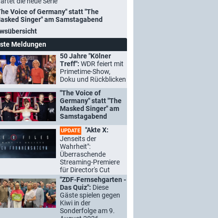
tartet die neue Serie
The Voice of Germany" statt "The
asked Singer" am Samstagabend
wsübersicht
ste Meldungen
50 Jahre "Kölner
Treff":
WDR feiert mit
Primetime-Show,
Doku und Rückblicken
"The Voice of
Germany" statt "The
Masked Singer" am
Samstagabend
"Akte X:
UPDATE
Jenseits der
Wahrheit":
Überraschende
Streaming-Premiere
für Director's Cut
"ZDF-Fernsehgarten -
Das Quiz":
Diese
Gäste spielen gegen
Kiwi in der
Sonderfolge am 9.