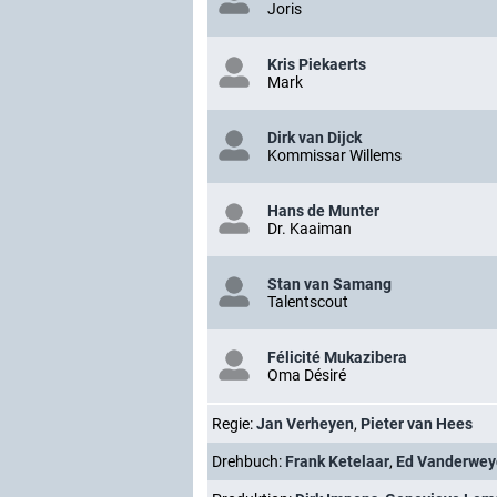
Joris
Kris Piekaerts
Mark
Dirk van Dijck
Kommissar Willems
Hans de Munter
Dr. Kaaiman
Stan van Samang
Talentscout
Félicité Mukazibera
Oma Désiré
Regie:
Jan Verheyen
,
Pieter van Hees
Drehbuch:
Frank Ketelaar
,
Ed Vanderwe