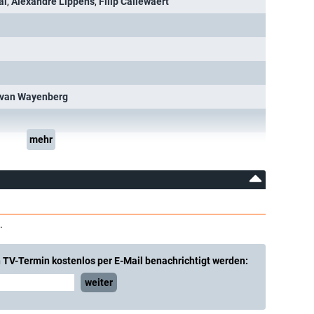
al
,
Alexandre Lippens
,
Filip Callewaert
 van Wayenberg
mehr
.
 TV-Termin kostenlos per E-Mail benachrichtigt werden:
weiter