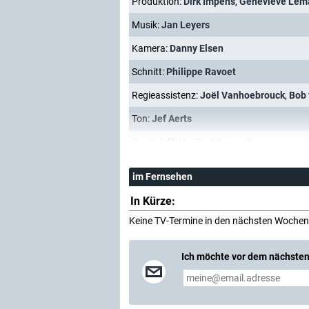
Produktion:
Dirk Impens
,
Genevieve Lem
Musik:
Jan Leyers
Kamera:
Danny Elsen
Schnitt:
Philippe Ravoet
Regieassistenz:
Joël Vanhoebrouck
,
Bob
Ton:
Jef Aerts
Spezialeffekte:
Bert Deruyck
im Fernsehen
In Kürze:
Keine TV-Termine in den nächsten Wochen
Ich möchte vor dem nächsten