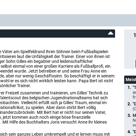
 Väter am Spielfeldrand ihren Söhnen beim Fußballspielen
tisieren laut die Unfähigkeit der Trainer. Einer von ihnen ist
iger Sohn Gilles ein begabter und leidenschaftlicher
 selbst einmal von einer großen Karriere als Fußballprofi, ein
beendet wurde. Jetzt betreiben er und seine Frau Anne ein
ude, aber nur wenig Geschäftssinn. So beschäftigt er in seinem
Meis
hl er es sich nicht wirklich leisten kann. Papa Bert ist nicht
sönlicher Trainer.
"
a
er Freizeit zusammen und trainieren, um Gilles' Technik zu
f
 Talentscout des belgischen Jugendnationalteams hat sich
bachten. Vielleicht erfüllt sich ja Gilles' Traum, einmal im
"
tionaltrikot, zu spielen. Aber dann stirbt Bert völlig
(
nanderzubröckeln. Mit Bert hat er nicht nur seinen Vater,
M
n, jetzt kommen auch noch einige böse finanzielle
N
Mit Hilfe des Buchhalters Joris versucht Anne ihr kleines
v
"
er sich sein ganzes Leben umkrempelt und er lernen muss mit