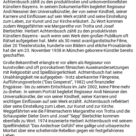
Achternbusch zählt zu den produktivsten und unkonventionellsten
Künstlern Bayerns. In seinem Dokumentarfilm begleitet Regisseur
Andi Niessner den Universalkünstler, der von seiner Kindheit, seiner
Karriere und Einflüssen auf sein Werk erzählt und seine Einstellung
zum Leben, zur Kunst und zur Kirche erläutert. Zu Wort kommen
zudem Weggefährten wie Margarethe von Trotta und Josef
Bierbichler. Herbert Achternbusch zählt zu den produktivsten
Künstlern Bayerns - auch wenn sein Werk dem großen Publikum oft
Rätsel aufgegeben hat. Mehr als 30 meist avantgardistische Filme,
über 20 Theaterstücke, hunderte von Bildern und etliche Prosabände
hat der am 23. November 1938 in München geborene Künstler bereits
geschaffen.
Große Bekanntheit erlangte er vor allem als Regisseur von
kunstvollen und oft provokativen filmischen Auseinandersetzungen
mit Religiosität und Spießbürgerlichkeit. Achternbusch hat seine
Unabhängigkeit nie aufgegeben - trotz aberkannter Filmpreise,
Aufführungsverbote ("Das Gespenst", 1982) und finanzieller
Engpässe - bis zu seinem Entschluss im Jahr 2002, keine Filme mehr
zu drehen. In seinem Porträt begleitet Regisseur Andi Niessner den
Universalkünstler, der von seiner Kindheit, seiner Karriere und
wichtigen Einflüssen auf sein Werk erzählt. Achternbusch reflektiert
über seine Einstellung zum Leben, zur Kunst und zur Kirche.
Weggefährten wie die Filmemacherin Margarethe von Trotta und die
Schauspieler Dieter Dorn und Josef "Sepp" Bierbichler kommen
ebenfalls zu Wort. 1974 inszenierte Herbert Achternbusch mit seinem
Spielfilmdebüt "Das Andechser Gefühl" eine gallige und urbayerische
Moritat über eine scheiternde Rebellion gegen ein festgefahrenes
Leben.