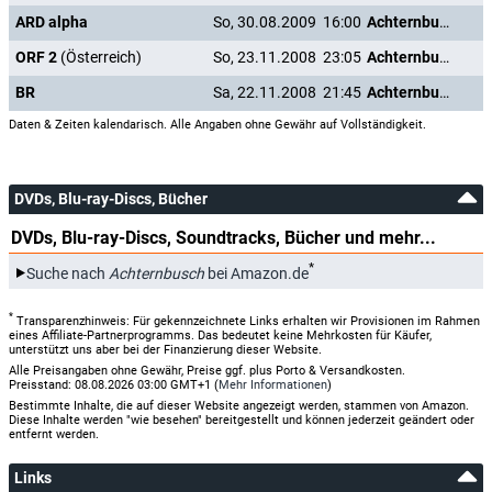
ARD alpha
So, 30.08.2009
16:00
Achternbusch
ORF 2
(Österreich)
So, 23.11.2008
23:05
Achternbusch
BR
Sa, 22.11.2008
21:45
Achternbusch
Daten & Zeiten kalendarisch. Alle Angaben ohne Gewähr auf Vollständigkeit.
DVDs, Blu-ray-Discs, Bücher
DVDs, Blu-ray-Discs, Soundtracks, Bücher und mehr...
*
Suche nach
Achternbusch
bei Amazon.de
*
Transparenzhinweis: Für gekennzeichnete Links erhalten wir Provisionen im Rahmen
eines Affiliate-Partnerprogramms. Das bedeutet keine Mehrkosten für Käufer,
unterstützt uns aber bei der Finanzierung dieser Website.
Alle Preisangaben ohne Gewähr, Preise ggf. plus Porto & Versandkosten.
Preisstand: 08.08.2026 03:00 GMT+1 (
Mehr Informationen
)
Bestimmte Inhalte, die auf dieser Website angezeigt werden, stammen von Amazon.
Diese Inhalte werden "wie besehen" bereitgestellt und können jederzeit geändert oder
entfernt werden.
Links