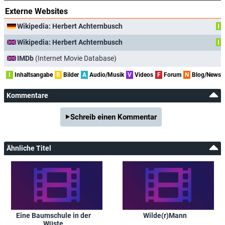
Externe Websites
Wikipedia: Herbert Achternbusch
I
Wikipedia: Herbert Achternbusch
I
IMDb
(Internet Movie Database)
I
Inhaltsangabe
B
Bilder
A
Audio/Musik
V
Videos
F
Forum
N
Blog/News
Kommentare
Schreib einen Kommentar
Ähnliche Titel
Eine Baumschule in der
Wilde(r)Mann
Wüste