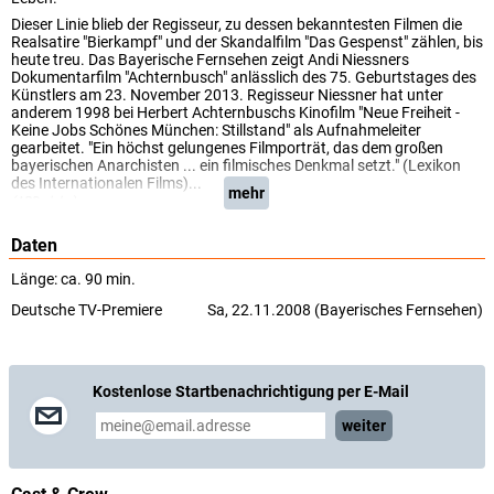
Dieser Linie blieb der Regisseur, zu dessen bekanntesten Filmen die
Realsatire "Bierkampf" und der Skandalfilm "Das Gespenst" zählen, bis
heute treu. Das Bayerische Fernsehen zeigt Andi Niessners
Dokumentarfilm "Achternbusch" anlässlich des 75. Geburtstages des
Künstlers am 23. November 2013. Regisseur Niessner hat unter
anderem 1998 bei Herbert Achternbuschs Kinofilm "Neue Freiheit -
Keine Jobs Schönes München: Stillstand" als Aufnahmeleiter
gearbeitet. "Ein höchst gelungenes Filmporträt, das dem großen
bayerischen Anarchisten ... ein filmisches Denkmal setzt." (Lexikon
des Internationalen Films)...
mehr
(ARD alpha)
Daten
Länge: ca. 90 min.
Deutsche TV-Premiere
Sa, 22.11.2008 (Bayerisches Fernsehen)
Kostenlose Startbenachrichtigung per E-Mail
weiter