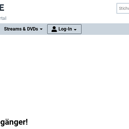
tal
Streams & DVDs
Log-In
gänger!