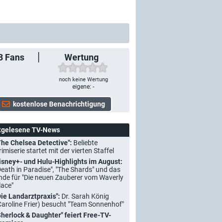
3
Fans
Wertung
noch keine Wertung
eigene: -
tgelesene TV-News
The Chelsea Detective":
Beliebte
rimiserie startet mit der vierten Staffel
isney+- und Hulu-Highlights im August:
Death in Paradise", "The Shards" und das
nde für "Die neuen Zauberer vom Waverly
lace"
Die Landarztpraxis":
Dr. Sarah König
Caroline Frier) besucht "Team Sonnenhof"
Sherlock & Daughter" feiert Free-TV-