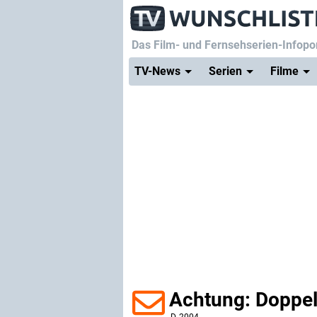
Das Film- und Fernsehserien-Infopor
TV-News
Serien
Filme
Achtung: Doppel