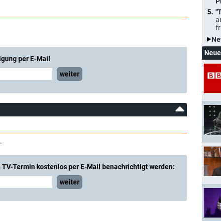
P
"
a
f
Ne
Neue
igung per E-Mail
weiter
.
 TV-Termin kostenlos per E-Mail benachrichtigt werden:
weiter