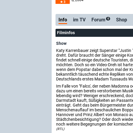
D
, 2004
3
Info
im TV
Forum
Shop
0
Filminfos
Show
Katy Karrenbauer zeigt Superstar "Justin 
dreht. Dafür braucht der Sänger einige Ko
findet schnell einige deutsche Touristen, 
möchten. Doch so ein Video-Dreh ist harte 
wenn dem Popstar dabei schon mal der Kr
bekanntlich täuschend echte Repliken von
Deutschlands erstes Madam Tussauds Wac
Im Falle von "Falco', der neben Madonna o
dazu um einen bereits verstorbenen Musik
lebendig wird? Weniger erschreckend, doch 
Darmstadt kauft, Süßigkeiten an Passanten
einträgt. Geht das beim Bürgermeister dur
Menschenauflauf im beschaulichen Boppa
Hannover und Prinz Albert von Monaco au
Städtchenbesichtigung? Oder doch wieder
noch weitere Begegnungen der komischen 
(RTL)