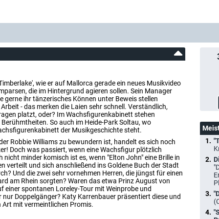
Timberlake', wie er auf Mallorca gerade ein neues Musikvideo
mparsen, die im Hintergrund agieren sollen. Sein Manager
die gerne ihr tänzerisches Können unter Beweis stellen
Arbeit - das merken die Laien sehr schnell. Verständlich,
agen platzt, oder? Im Wachsfigurenkabinett stehen
 Berühmtheiten. So auch im Heide-Park Soltau, wo
Meis
hsfigurenkabinett der Musikgeschichte steht.
"
der Robbie Williams zu bewundern ist, handelt es sich noch
K
er! Doch was passiert, wenn eine Wachsfigur plötzlich
nicht minder komisch ist es, wenn "Elton John" eine Brille in
D
 verteilt und sich anschließend ins Goldene Buch der Stadt
"
ch? Und die zwei sehr vornehmen Herren, die jüngst für einen
E
rd am Rhein sorgten? Waren das etwa Prinz August von
P
f einer spontanen Loreley-Tour mit Weinprobe und
"
 nur Doppelgänger? Katy Karrenbauer präsentiert diese und
(
Art mit vermeintlichen Promis.
"