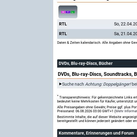
RTL
So, 22.04.2
RTL
Sa, 21.04.2
Daten & Zeiten kalendarisch. Alle Angaben ohne Gew
DVDs, Blu-ray-Discs, Bücher
DVDs, Blu-ray-Discs, Soundtracks, 
Suche nach
Achtung: Doppelgänger!
be
*
Transparenzhinweis: Für gekennzeichnete Links er
bedeutet keine Mehrkosten für Käufer, unterstützt u
Alle Preisangaben ohne Gewähr, Preise ggf. plus Po
Preisstand: 06.08.2026 03:00 GMT+1 (
Mehr Informa
Bestimmte Inhalte, die auf dieser Website angezei
bereitgestellt und können jederzeit geändert oder en
Kommentare
, Erinnerungen und Forum