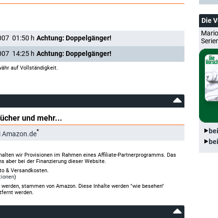
Die 
Mario
007
01:50
h
Achtung: Doppelgänger!
Serie
007
14:25
h
Achtung: Doppelgänger!
ähr auf Vollständigkeit.
Bücher und mehr...
be
*
i Amazon.de
be
halten wir Provisionen im Rahmen eines Affiliate-Partnerprogramms. Das
ns aber bei der Finanzierung dieser Website.
rto & Versandkosten.
tionen
)
gt werden, stammen von Amazon. Diese Inhalte werden "wie besehen"
tfernt werden.