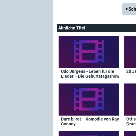
Sch
Ähnliche Titel
Udo Jürgens - Leben für die
20 J
Lieder – Die Geburtstagsshow
Dure bi rot – Komödie von Ray
Ottis
Cooney
Gran
Okto