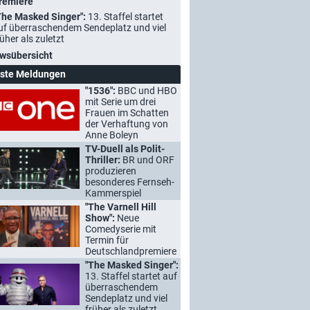
remiere
The Masked Singer":
13. Staffel startet
uf überraschendem Sendeplatz und viel
rüher als zuletzt
wsübersicht
ste Meldungen
"1536":
BBC und HBO
mit Serie um drei
Frauen im Schatten
der Verhaftung von
Anne Boleyn
TV-Duell als Polit-
Thriller:
BR und ORF
produzieren
besonderes Fernseh-
Kammerspiel
"The Varnell Hill
Show":
Neue
Comedyserie mit
Termin für
Deutschlandpremiere
"The Masked Singer":
13. Staffel startet auf
überraschendem
Sendeplatz und viel
früher als zuletzt