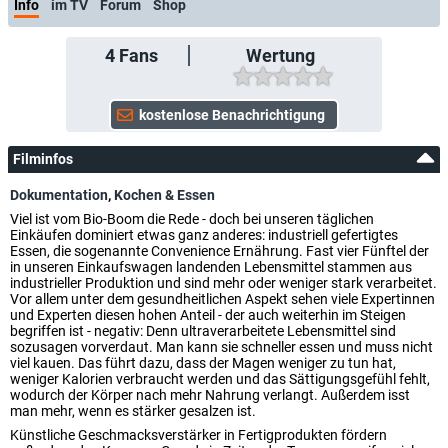
Info
im TV
Forum
Shop
4
Fans
Wertung
Filminfos
Dokumentation
,
Kochen & Essen
Viel ist vom Bio-Boom die Rede - doch bei unseren täglichen
Einkäufen dominiert etwas ganz anderes: industriell gefertigtes
Essen, die sogenannte Convenience Ernährung. Fast vier Fünftel der
in unseren Einkaufswagen landenden Lebensmittel stammen aus
industrieller Produktion und sind mehr oder weniger stark verarbeitet.
Vor allem unter dem gesundheitlichen Aspekt sehen viele Expertinnen
und Experten diesen hohen Anteil - der auch weiterhin im Steigen
begriffen ist - negativ: Denn ultraverarbeitete Lebensmittel sind
sozusagen vorverdaut. Man kann sie schneller essen und muss nicht
viel kauen. Das führt dazu, dass der Magen weniger zu tun hat,
weniger Kalorien verbraucht werden und das Sättigungsgefühl fehlt,
wodurch der Körper nach mehr Nahrung verlangt. Außerdem isst
man mehr, wenn es stärker gesalzen ist.
Künstliche Geschmacksverstärker in Fertigprodukten fördern