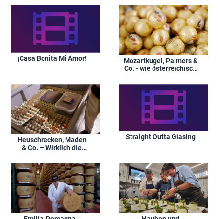
¡Casa Bonita Mi Amor!
Mozartkugel, Palmers &
Co. - wie österreichisch
sind unsere Marken
wirklich?
Straight Outta Giasing
Heuschrecken, Maden
& Co. – Wirklich die
Zukunft des Essens?
Emilia-Romagna -
Hauben und