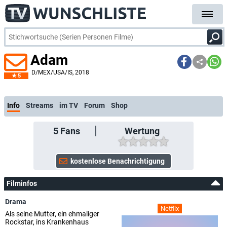
Adam
D/MEX/USA/IS
, 2018
5
Info
Streams
im TV
Forum
Shop
5
Fans
Wertung
Filminfos
Drama
Netflix
Als seine Mutter, ein ehmaliger
Rockstar, ins Krankenhaus