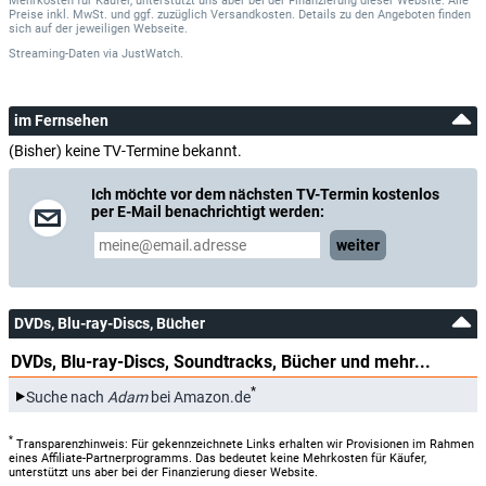
Mehrkosten für Käufer, unterstützt uns aber bei der Finanzierung dieser Website. Alle
Preise inkl. MwSt. und ggf. zuzüglich Versandkosten. Details zu den Angeboten finden
sich auf der jeweiligen Webseite.
Streaming-Daten
via
JustWatch.
im Fernsehen
(Bisher) keine TV-Termine bekannt.
Ich möchte vor dem nächsten TV-Termin kostenlos
per E-Mail benachrichtigt werden:
weiter
DVDs, Blu-ray-Discs, Bücher
DVDs, Blu-ray-Discs, Soundtracks, Bücher und mehr...
*
Suche nach
Adam
bei Amazon.de
*
Transparenzhinweis: Für gekennzeichnete Links erhalten wir Provisionen im Rahmen
eines Affiliate-Partnerprogramms. Das bedeutet keine Mehrkosten für Käufer,
unterstützt uns aber bei der Finanzierung dieser Website.