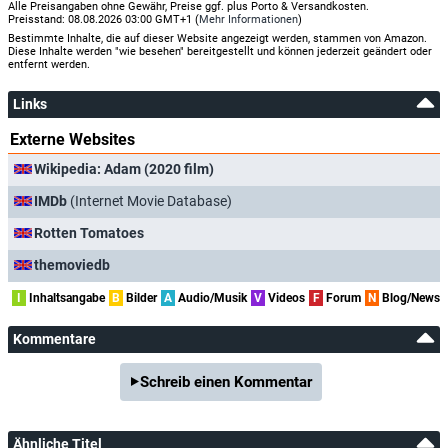
Alle Preisangaben ohne Gewähr, Preise ggf. plus Porto & Versandkosten.
Preisstand: 08.08.2026 03:00 GMT+1 (
Mehr Informationen
)
Bestimmte Inhalte, die auf dieser Website angezeigt werden, stammen von Amazon.
Diese Inhalte werden "wie besehen" bereitgestellt und können jederzeit geändert oder
entfernt werden.
Links
Externe Websites
Wikipedia: Adam (2020 film)
IMDb
(Internet Movie Database)
Rotten Tomatoes
themoviedb
I
Inhaltsangabe
B
Bilder
A
Audio/Musik
V
Videos
F
Forum
N
Blog/News
Kommentare
Schreib einen Kommentar
Ähnliche Titel