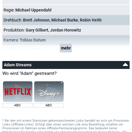
Regie:
Michael Uppendahl
Drehbuch:
Brett Johnson
,
Michael Burke
,
Robin Veith
Produktion:
Gary Gilbert
,
Jordan Horowitz
Kamera:
Tobias Datum
mehr
Schnitt:
Joseph Talbot
Adam Streams
Wo wird "Adam" gestreamt?
ABO
ABO
* Bei den mit einem Sternchen gekennzeichneten Links handelt es sich um Provisions-
Links (Affiliate-Links). Erfolgt über einen solchen Link eine Bestellung, erhalten wir
Provisionen im Rahmen eines Affiliate-Partnerprogramms. Das bedeutet keine