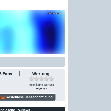
Silverline
6
Fans
Wertung
noch keine Wertung
eigene: -
tgelesene TV-News