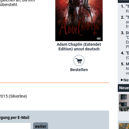
gleichen an, bis ihm
übersteht.
"
K
"
a
f
D
"
E
Adam Chaplin (Extendet
P
Edition) uncut deutsch
"
(
M
N
Bestellen
v
Ne
Neue
015 (Silverline)
igung per E-Mail
weiter