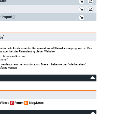
anti
*
*
 Import ]
*
de
halten wir Provisionen im Rahmen eines Affiliate-Partnerprogramms. Das
ns aber bei der Finanzierung dieser Website.
rto & Versandkosten.
tionen
)
gt werden, stammen von Amazon. Diese Inhalte werden "wie besehen"
tfernt werden.
Videos
F
Forum
N
Blog/News