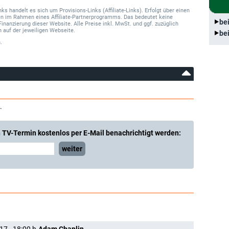
 handelt es sich um Provisions-Links (Affiliate-Links). Erfolgt über einen
onen im Rahmen eines Affiliate-Partnerprogramms. Das bedeutet keine
be
Finanzierung dieser Website. Alle Preise inkl. MwSt. und ggf. zuzüglich
 auf der jeweiligen Webseite.
be
.
.
 TV-Termin kostenlos per E-Mail benachrichtigt werden:
weiter