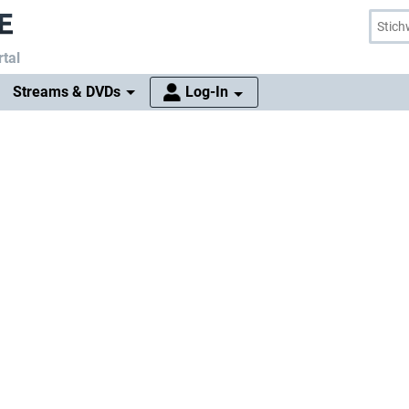
tal
Streams & DVDs
Log-In