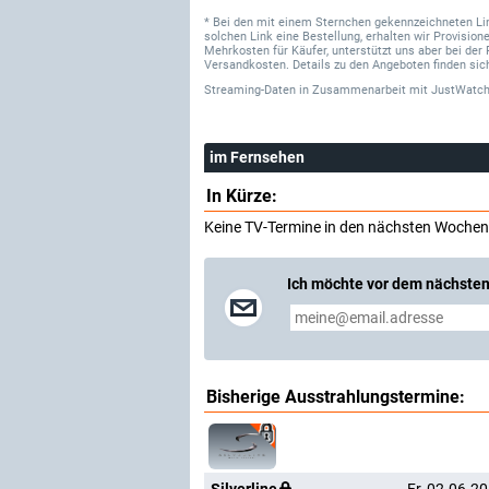
* Bei den mit einem Sternchen gekennzeichneten Links
solchen Link eine Bestellung, erhalten wir Provisi
Mehrkosten für Käufer, unterstützt uns aber bei der 
Versandkosten. Details zu den Angeboten finden sich
Streaming-Daten
in Zusammenarbeit mit
JustWatch
im Fernsehen
In Kürze:
Keine TV-Termine in den nächsten Wochen
Ich möchte vor dem nächsten
Bisherige Ausstrahlungstermine: