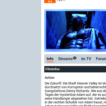
I
, 2011
6
Info
Streams
im TV
Foru
3
Filminfos
Action
Die Zukunft: Die Stadt Heaven Valley ist e
durchsetzt von Korruption und beherrsc
Gangsterboss Denny Richards. Wie aus de
Tages der mysteriöse Adam auf, der es a
seine Handlanger abgesehen hat. Getrieb
in der rechten Schulter von Adam haust, r