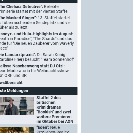
The Chelsea Detective":
Beliebte
rimiserie startet mit der vierten Staffel
The Masked Singer":
13. Staffel startet
uf überraschendem Sendeplatz und viel
rüher als zuletzt
isney+- und Hulu-Highlights im August:
Death in Paradise", "The Shards" und das
nde für "Die neuen Zauberer vom Waverly
lace"
Die Landarztpraxis":
Dr. Sarah König
Caroline Frier) besucht "Team Sonnenhof"
elissa Naschenweng statt DJ Ötzi:
eue Moderatorin für Weihnachtsshow
on ORF und BR
wsübersicht
ste Meldungen
Staffel 2 des
britischen
Krimidramas
"Bookish" und zwei
weitere Premieren
im Oktober bei AXN
"Eden":
Neue
ProSieben-Reality