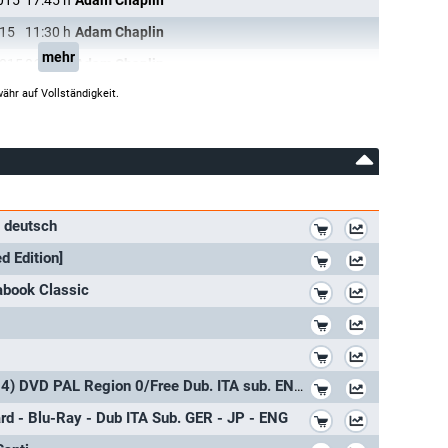
015
17:45
h
Adam Chaplin
015
11:30
h
Adam Chaplin
mehr
2015
06:35
h
Adam Chaplin
ähr auf Vollständigkeit.
*
t deutsch
*
d Edition]
*
abook Classic
*
*
*
Adam Chaplin EXTENDED Edition (2014) DVD PAL Region 0/Free Dub. ITA sub. ENG - GER - JAP
*
ard - Blu-Ray - Dub ITA Sub. GER - JP - ENG
*