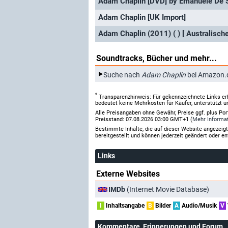
Adam Chaplin [DVD] by Emanuele De S
Adam Chaplin [UK Import]
Adam Chaplin (2011) ( ) [ Australische
Soundtracks, Bücher und mehr...
Suche nach
Adam Chaplin
bei Amazon.
*
Transparenzhinweis: Für gekennzeichnete Links er
bedeutet keine Mehrkosten für Käufer, unterstützt u
Alle Preisangaben ohne Gewähr, Preise ggf. plus Po
Preisstand: 07.08.2026 03:00 GMT+1 (
Mehr Informa
Bestimmte Inhalte, die auf dieser Website angezei
bereitgestellt und können jederzeit geändert oder en
Links
Externe Websites
IMDb
(Internet Movie Database)
I
Inhaltsangabe
B
Bilder
A
Audio/Musik
V
Kommentare
, Erinnerungen und Forum