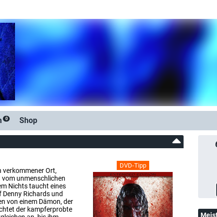
m
Shop
0
DVD-Tipp
in verkommener Ort,
ht vom unmenschlichen
m Nichts taucht eines
uf Denny Richards und
en von einem Dämon, der
ichtet der kampferprobte
Meis