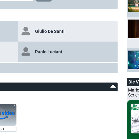
Giulio De Santi
Paolo Luciani
Die 
Mario
Serie
BO