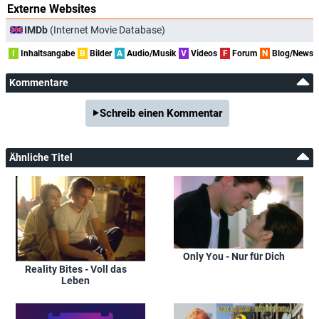
Externe Websites
IMDb
(Internet Movie Database)
I
Inhaltsangabe
B
Bilder
A
Audio/Musik
V
Videos
F
Forum
N
Blog/News
Kommentare
Schreib einen Kommentar
Ähnliche Titel
Only You - Nur für Dich
Reality Bites - Voll das
Leben