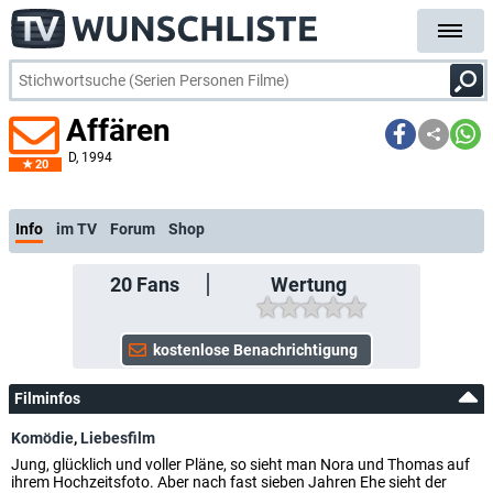
Affären
D
, 1994
20
Info
im TV
Forum
Shop
20
Fans
Wertung
Filminfos
Komödie
,
Liebesfilm
Jung, glücklich und voller Pläne, so sieht man Nora und Thomas auf
ihrem Hochzeitsfoto. Aber nach fast sieben Jahren Ehe sieht der