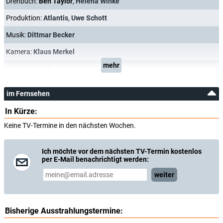
Drehbuch:
Ben Taylor
,
Helena Winke
Produktion:
Atlantis
,
Uwe Schott
Musik:
Dittmar Becker
Kamera:
Klaus Merkel
mehr
Schnitt:
Vera Burnus
im Fernsehen
In Kürze:
Keine TV-Termine in den nächsten Wochen.
Ich möchte vor dem nächsten TV-Termin kostenlos
per E-Mail benachrichtigt werden:
weiter
Bisherige Ausstrahlungstermine: