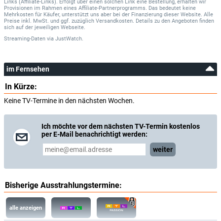
Links (Affiliate-Links). Erfolgt über einen solchen Link eine Bestellung, erhalten wir
Provisionen im Rahmen eines Affiliate-Partnerprogramms. Das bedeutet keine
Mehrkosten für Käufer, unterstützt uns aber bei der Finanzierung dieser Website. Alle
Preise inkl. MwSt. und ggf. zuzüglich Versandkosten. Details zu den Angeboten finden
sich auf der jeweiligen Webseite.
Streaming-Daten
via
JustWatch.
im Fernsehen
In Kürze:
Keine TV-Termine in den nächsten Wochen.
Ich möchte vor dem nächsten TV-Termin kostenlos
per E-Mail benachrichtigt werden:
weiter
Bisherige Ausstrahlungstermine:
alle anzeigen