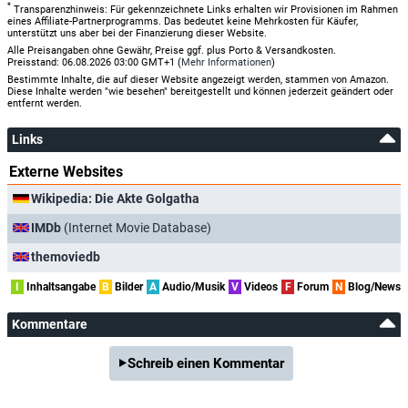
*
Transparenzhinweis: Für gekennzeichnete Links erhalten wir Provisionen im Rahmen
eines Affiliate-Partnerprogramms. Das bedeutet keine Mehrkosten für Käufer,
unterstützt uns aber bei der Finanzierung dieser Website.
Alle Preisangaben ohne Gewähr, Preise ggf. plus Porto & Versandkosten.
Preisstand: 06.08.2026 03:00 GMT+1 (
Mehr Informationen
)
Bestimmte Inhalte, die auf dieser Website angezeigt werden, stammen von Amazon.
Diese Inhalte werden "wie besehen" bereitgestellt und können jederzeit geändert oder
entfernt werden.
Links
Externe Websites
Wikipedia: Die Akte Golgatha
IMDb
(Internet Movie Database)
themoviedb
I
Inhaltsangabe
B
Bilder
A
Audio/Musik
V
Videos
F
Forum
N
Blog/News
Kommentare
Schreib einen Kommentar