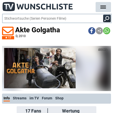
Akte Golgatha
D
, 2010
17
RTL
Info
Streams
im TV
Forum
Shop
17
Fans
Wertung