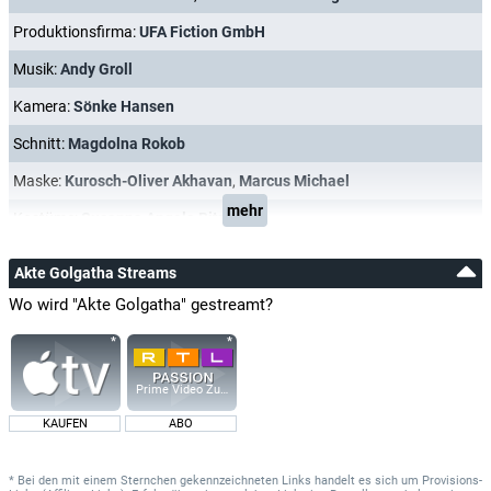
Produktionsfirma:
UFA Fiction GmbH
Musik:
Andy Groll
Kamera:
Sönke Hansen
Schnitt:
Magdolna Rokob
Maske:
Kurosch-Oliver Akhavan
,
Marcus Michael
mehr
Kostüme:
Susanna Angela Bitzer
Akte Golgatha Streams
Wo wird "Akte Golgatha" gestreamt?
Prime Video Zusatz-Kanäle
KAUFEN
ABO
* Bei den mit einem Sternchen gekennzeichneten Links handelt es sich um Provisions-