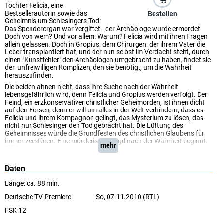
Tochter Felicia, eine
Bestsellerautorin sowie das
Bestellen
Geheimnis um Schlesingers Tod:
Das Spenderorgan war vergiftet - der Archäologe wurde ermordet!
Doch von wem? Und vor allem: Warum? Felicia wird mit ihren Fragen
allein gelassen. Doch in Gropius, dem Chirurgen, der ihrem Vater die
Leber transplantiert hat, und der nun selbst im Verdacht steht, durch
einen "Kunstfehler" den Archäologen umgebracht zu haben, findet sie
den unfreiwilligen Komplizen, den sie benötigt, um die Wahrheit
herauszufinden.
Die beiden ahnen nicht, dass ihre Suche nach der Wahrheit
lebensgefährlich wird, denn Felicia und Gropius werden verfolgt. Der
Feind, ein erzkonservativer christlicher Geheimorden, ist ihnen dicht
auf den Fersen, denn er will um alles in der Welt verhindern, dass es
Felicia und ihrem Kompagnon gelingt, das Mysterium zu lösen, das
nicht nur Schlesinger den Tod gebracht hat. Die Lüftung des
Geheimnisses würde die Grundfesten des christlichen Glaubens für
immer zerstören. Eine mörderische Jagd nach der Wahrheit beginnt.
mehr
(RTL)
Daten
Länge: ca. 88 min.
Deutsche TV-Premiere
So, 07.11.2010 (RTL)
FSK 12