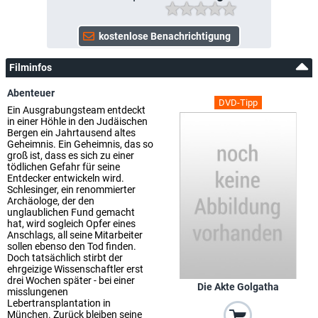
Filminfos
Abenteuer
DVD-Tipp
Ein Ausgrabungsteam entdeckt
in einer Höhle in den Judäischen
Bergen ein Jahrtausend altes
Geheimnis. Ein Geheimnis, das so
groß ist, dass es sich zu einer
tödlichen Gefahr für seine
Entdecker entwickeln wird.
Schlesinger, ein renommierter
Archäologe, der den
unglaublichen Fund gemacht
hat, wird sogleich Opfer eines
Anschlags, all seine Mitarbeiter
sollen ebenso den Tod finden.
Doch tatsächlich stirbt der
ehrgeizige Wissenschaftler erst
drei Wochen später - bei einer
Die Akte Golgatha
misslungenen
Lebertransplantation in
München. Zurück bleiben seine