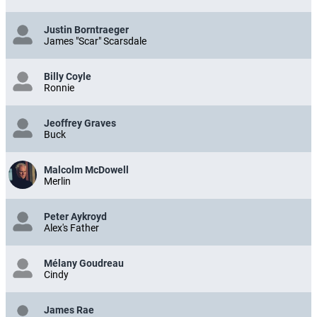
Justin Borntraeger
James "Scar" Scarsdale
Billy Coyle
Ronnie
Jeoffrey Graves
Buck
Malcolm McDowell
Merlin
Peter Aykroyd
Alex's Father
Mélany Goudreau
Cindy
James Rae