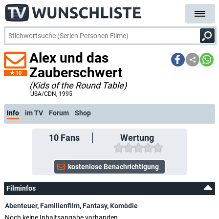
Alex und das
Zauberschwert
10
(Kids of the Round Table)
USA/CDN
, 1995
Info
im TV
Forum
Shop
10
Fans
Wertung
Filminfos
Abenteuer
,
Familienfilm
,
Fantasy
,
Komödie
Noch keine Inhaltsangabe vorhanden.