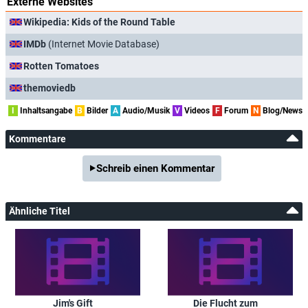
Externe Websites
Wikipedia: Kids of the Round Table
IMDb
(Internet Movie Database)
Rotten Tomatoes
themoviedb
I
Inhaltsangabe
B
Bilder
A
Audio/Musik
V
Videos
F
Forum
N
Blog/News
Kommentare
Schreib einen Kommentar
Ähnliche Titel
Jim's Gift
Die Flucht zum