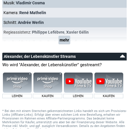
Musik:
Vladimir Cosma
Kamera:
René Mathelin
Schnitt:
Andrée Werlin
Regieassistenz:
Philippe Lefèbvre
,
Xavier Gélin
mehr
Ton:
Paul Boistelle
,
Guy Rophé
,
Claude Évanghelou
Alexander, der Lebenskünstler Streams
Wo wird "Alexander, der Lebenskünstler" gestreamt?
LEIHEN
KAUFEN
LEIHEN
KAUFEN
* Bei den mit einem Sternchen gekennzeichneten Links handelt es sich um Provisions-
Links (Affiliate-Links). Erfolgt über einen solchen Link eine Bestellung, erhalten wir
Provisionen im Rahmen eines Affiliate-Partnerprogramms. Das bedeutet keine
Mehrkosten für Käufer, unterstützt uns aber bei der Finanzierung dieser Website. Alle
Preise inkl. MwSt. und ggf. zuzüglich Versandkosten. Details zu den Angeboten finden