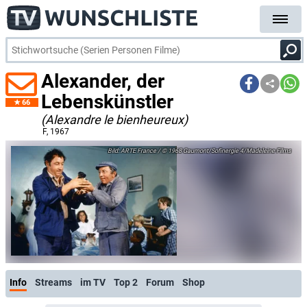
Alexander, der
Lebenskünstler
66
(Alexandre le bienheureux)
F
, 1967
ARTE France / © 1968 Gaumont/Sofinergie 4/Madeleine Films
Info
Streams
im TV
Top 2
Forum
Shop