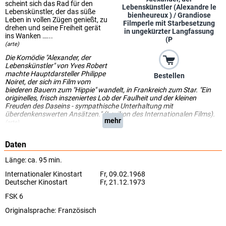
scheint sich das Rad für den
Lebenskünstler (Alexandre le
Lebenskünstler, der das süße
bienheureux ) / Grandiose
Leben in vollen Zügen genießt, zu
Filmperle mit Starbesetzung
drehen und seine Freiheit gerät
in ungekürzter Langfassung
ins Wanken …...
(P
(arte)
Die Komödie "Alexander, der
Lebenskünstler" von Yves Robert
machte Hauptdarsteller Philippe
Bestellen
Noiret, der sich im Film vom
biederen Bauern zum "Hippie" wandelt, in Frankreich zum Star. "Ein
originelles, frisch inszeniertes Lob der Faulheit und der kleinen
Freuden des Daseins - sympathische Unterhaltung mit
überdenkenswerten Ansätzen." (Lexikon des Internationalen Films).
mehr
(arte)
Daten
Länge: ca. 95 min.
Internationaler Kinostart
Fr, 09.02.1968
Deutscher Kinostart
Fr, 21.12.1973
FSK 6
Originalsprache:
Französisch