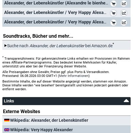
*
Alexander, der Lebenskünstler (Alexandre le bienheureux ) / Grandiose Filmperle mit Starbesetzung in ungekürzter Langfassung (P
*
Alexander, der Lebenskünstler / Very Happy Alexander (1968) ( Alexandre le bienheureux ) [ Französische Import ] (Blu-Ray)
*
Alexander, der Lebenskünstler / Very Happy Alexander ( Alexandre le bienheureux ) [ Französische Import ]
Soundtracks, Bücher und mehr...
*
Suche nach
Alexander, der Lebenskünstler
bei Amazon.de
*
Transparenzhinweis: Für gekennzeichnete Links erhalten wir Provisionen im Rahmen
eines Affiliate-Partnerprogramms. Das bedeutet keine Mehrkosten für Käufer,
unterstützt uns aber bei der Finanzierung dieser Website.
Alle Preisangaben ohne Gewähr, Preise ggf. plus Porto & Versandkosten.
Preisstand: 06.08.2026 03:00 GMT+1 (
Mehr Informationen
)
Bestimmte Inhalte, die auf dieser Website angezeigt werden, stammen von Amazon.
Diese Inhalte werden "wie besehen" bereitgestellt und können jederzeit geändert oder
entfernt werden.
Links
Externe Websites
Wikipedia: Alexander, der Lebenskünstler
Wikipedia: Very Happy Alexander