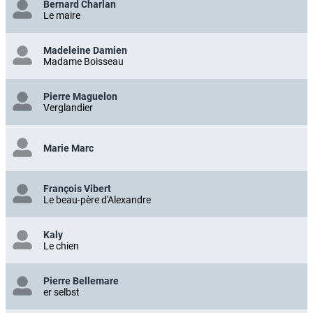
Bernard Charlan
Le maire
Madeleine Damien
Madame Boisseau
Pierre Maguelon
Verglandier
Marie Marc
François Vibert
Le beau-père d'Alexandre
Kaly
Le chien
Pierre Bellemare
er selbst