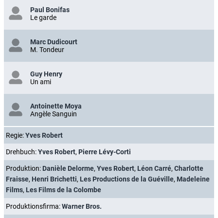
Paul Bonifas
Le garde
Marc Dudicourt
M. Tondeur
Guy Henry
Un ami
Antoinette Moya
Angèle Sanguin
Regie:
Yves Robert
Drehbuch:
Yves Robert
,
Pierre Lévy-Corti
Produktion:
Danièle Delorme
,
Yves Robert
,
Léon Carré
,
Charlotte
Fraisse
,
Henri Brichetti
,
Les Productions de la Guéville
,
Madeleine
Films
,
Les Films de la Colombe
Produktionsfirma:
Warner Bros.