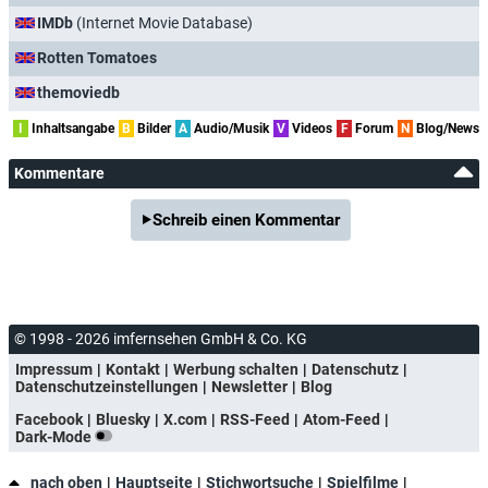
IMDb
(Internet Movie Database)
Rotten Tomatoes
themoviedb
I
Inhaltsangabe
B
Bilder
A
Audio/Musik
V
Videos
F
Forum
N
Blog/News
Kommentare
Schreib einen Kommentar
© 1998 - 2026 imfernsehen GmbH & Co. KG
Impressum
Kontakt
Werbung schalten
Datenschutz
Datenschutzeinstellungen
Newsletter
Blog
Facebook
Bluesky
X.com
RSS-Feed
Atom-Feed
Dark-Mode
nach oben
Hauptseite
Stichwortsuche
Spielfilme