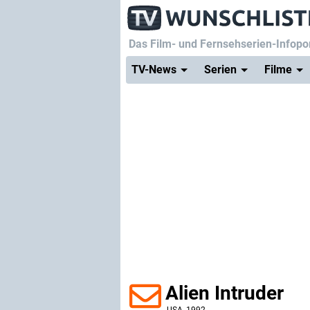
Das Film- und Fernsehserien-Infopor
TV-News
Serien
Filme
Alien Intruder