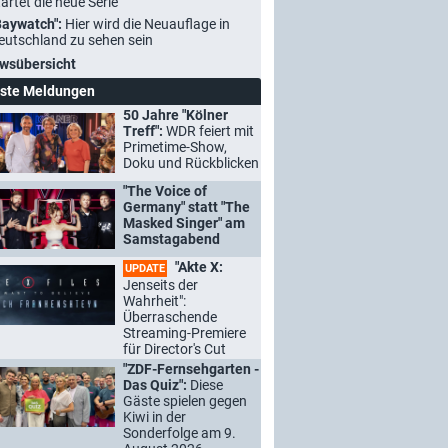
tartet die neue Serie
Baywatch":
Hier wird die Neuauflage in
eutschland zu sehen sein
wsübersicht
ste Meldungen
50 Jahre "Kölner
Treff":
WDR feiert mit
Primetime-Show,
Doku und Rückblicken
"The Voice of
Germany" statt "The
Masked Singer" am
Samstagabend
"Akte X:
UPDATE
Jenseits der
Wahrheit":
Überraschende
Streaming-Premiere
für Director's Cut
"ZDF-Fernsehgarten -
Das Quiz":
Diese
Gäste spielen gegen
Kiwi in der
Sonderfolge am 9.