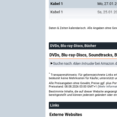
Kabel 1
Mo, 27.01.
Kabel 1
Sa, 25.01.2
ProSieben
Sa, 04.09.1
Daten & Zeiten kalendarisch. Alle Angaben ohne Gew
DVDs, Blu-ray-Discs, Bücher
DVDs, Blu-ray-Discs, Soundtracks, 
Suche nach
Alien Intruder
bei Amazon.
*
Transparenzhinweis: Für gekennzeichnete Links er
bedeutet keine Mehrkosten für Käufer, unterstützt u
Alle Preisangaben ohne Gewähr, Preise ggf. plus Po
Preisstand: 08.08.2026 03:00 GMT+1 (
Mehr Informa
Bestimmte Inhalte, die auf dieser Website angezei
bereitgestellt und können jederzeit geändert oder en
Links
Externe Websites