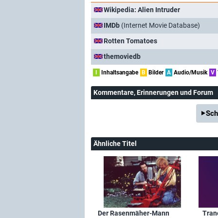
Wikipedia: Alien Intruder
IMDb
(Internet Movie Database)
Rotten Tomatoes
themoviedb
I
Inhaltsangabe
B
Bilder
A
Audio/Musik
V
Kommentare
, Erinnerungen und Forum
Sch
Ähnliche Titel
Der Rasenmäher-Mann
Tranc