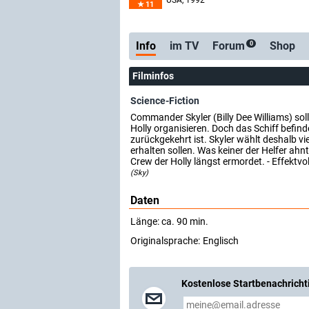
USA
, 1992
11
Info
im TV
Forum
Shop
0
Filminfos
Science-Fiction
Commander Skyler (Billy Dee Williams) so
Holly organisieren. Doch das Schiff befin
zurückgekehrt ist. Skyler wählt deshalb v
erhalten sollen. Was keiner der Helfer ahnt
Crew der Holly längst ermordet. - Effektvolle
(Sky)
Daten
Länge: ca. 90 min.
Originalsprache:
Englisch
Kostenlose Startbenachricht