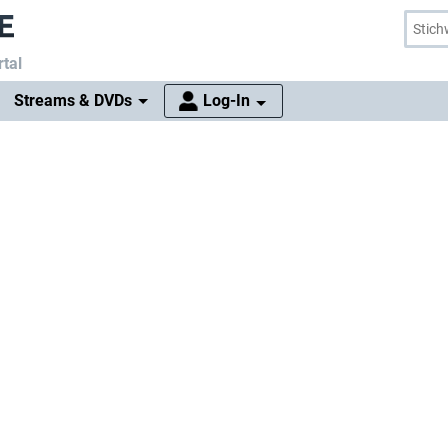
tal
Streams & DVDs
Log-In