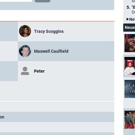
s
"
D
Ne
Neue
Tracy Scoggins
Maxwell Caulfield
Peter
on