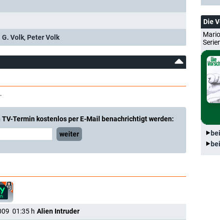
Die 
Mario
 G. Volk
,
Peter Volk
Serie
.
 TV-Termin kostenlos per E-Mail benachrichtigt werden:
be
weiter
be
009
01:35
h
Alien Intruder