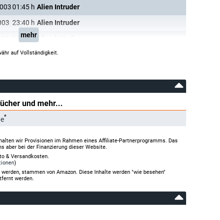
2003
01:45
h
Alien Intruder
003
23:40
h
Alien Intruder
mehr
999
00:00
h
Alien Intruder
ähr auf Vollständigkeit.
Bücher und mehr...
*
de
halten wir Provisionen im Rahmen eines Affiliate-Partnerprogramms. Das
ns aber bei der Finanzierung dieser Website.
rto & Versandkosten.
tionen
)
gt werden, stammen von Amazon. Diese Inhalte werden "wie besehen"
tfernt werden.