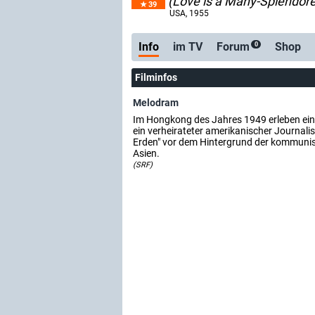
(Love is a Many-Splendor
39
USA
, 1955
Info
im TV
Forum
Shop
0
Filminfos
Melodram
Im Hongkong des Jahres 1949 erleben ein
ein verheirateter amerikanischer Journalist
Erden" vor dem Hintergrund der kommunis
Asien.
(SRF)