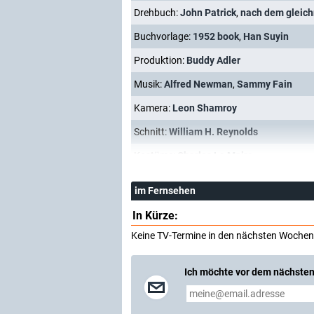
Drehbuch:
John Patrick
,
nach dem gleic
Buchvorlage:
1952 book
,
Han Suyin
Produktion:
Buddy Adler
Musik:
Alfred Newman
,
Sammy Fain
Kamera:
Leon Shamroy
Schnitt:
William H. Reynolds
Kostüme:
Charles Le Maire
im Fernsehen
In Kürze:
Keine TV-Termine in den nächsten Wochen
Ich möchte vor dem nächsten