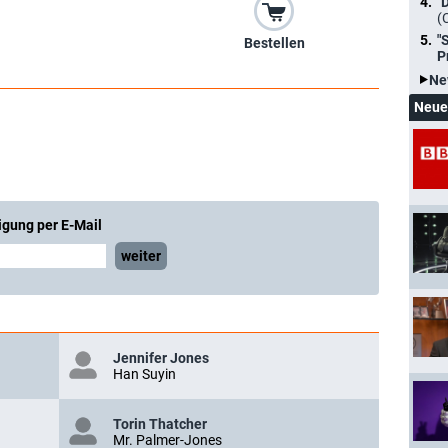
"
(
"
Bestellen
P
Ne
Neue
igung per E-Mail
weiter
Jennifer Jones
Han Suyin
Torin Thatcher
Mr. Palmer-Jones