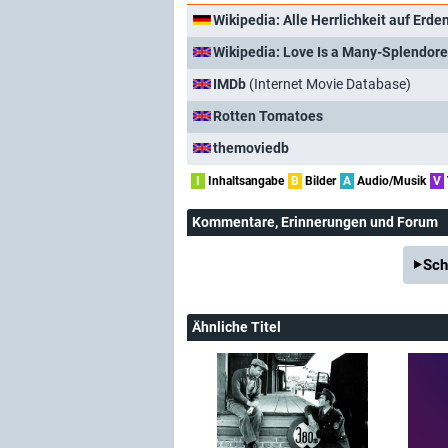
Wikipedia: Alle Herrlichkeit auf Erde
Wikipedia: Love Is a Many-Splendor
IMDb
(Internet Movie Database)
Rotten Tomatoes
themoviedb
I
Inhaltsangabe
B
Bilder
A
Audio/Musik
V
Kommentare
, Erinnerungen und Forum
Sch
Ähnliche Titel