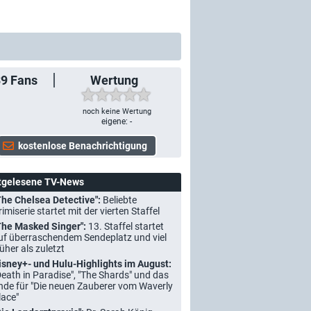
39
Fans
Wertung
noch keine Wertung
eigene: -
tgelesene TV-News
The Chelsea Detective":
Beliebte
rimiserie startet mit der vierten Staffel
The Masked Singer":
13. Staffel startet
uf überraschendem Sendeplatz und viel
rüher als zuletzt
isney+- und Hulu-Highlights im August:
Death in Paradise", "The Shards" und das
nde für "Die neuen Zauberer vom Waverly
lace"