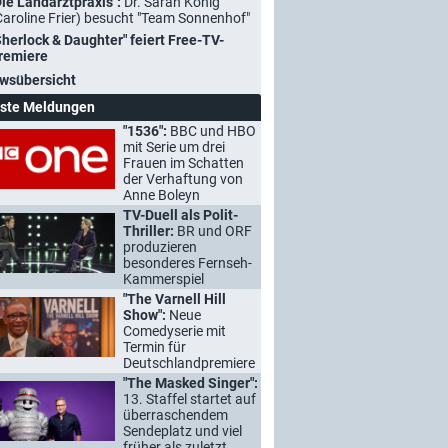
Die Landarztpraxis":
Dr. Sarah König
Caroline Frier) besucht "Team Sonnenhof"
Sherlock & Daughter" feiert Free-TV-
remiere
wsübersicht
ste Meldungen
"1536":
BBC und HBO
mit Serie um drei
Frauen im Schatten
der Verhaftung von
Anne Boleyn
TV-Duell als Polit-
Thriller:
BR und ORF
produzieren
besonderes Fernseh-
Kammerspiel
"The Varnell Hill
Show":
Neue
Comedyserie mit
Termin für
Deutschlandpremiere
"The Masked Singer":
13. Staffel startet auf
überraschendem
Sendeplatz und viel
früher als zuletzt