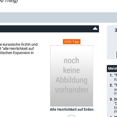
ed Thing)
DVD-Tipp
e eurasische Ärztin und
 "alle Herrlichkeit auf
tischen Expansion in
Meis
"
K
"
a
f
D
"
E
Alle Herrlichkeit auf Erden
P