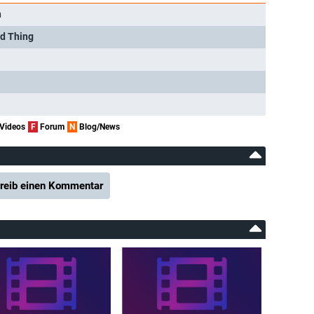
n
ed Thing
Videos
F
Forum
N
Blog/News
reib einen Kommentar