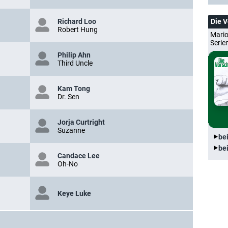
Die 
Richard Loo
Robert Hung
Mario
Serie
Philip Ahn
Third Uncle
Kam Tong
Dr. Sen
Jorja Curtright
Suzanne
be
be
Candace Lee
Oh-No
Keye Luke