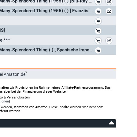
Alle Herrlichkeit auf Erden / Love Is a Many-Splendored Thing (1955) ( ) (Blu-Ray & DVD Combo) [ Französische Import ] (Blu-Ray
*
Alle Herrlichkeit auf Erden / Love Is a Many-Splendored Thing (1955) ( ) [ Französische Import ]
*
*
HS]
*
e ***
*
Alle Herrlichkeit auf Erden / Love Is a Many-Splendored Thing ( ) [ Spanische Import ] (Blu-Ray)
*
ei Amazon.de
halten wir Provisionen im Rahmen eines Affiliate-Partnerprogramms. Das
ns aber bei der Finanzierung dieser Website.
rto & Versandkosten.
tionen
)
gt werden, stammen von Amazon. Diese Inhalte werden "wie besehen"
tfernt werden.