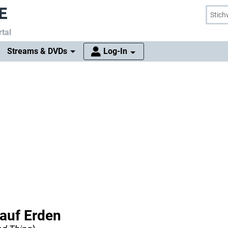
tal
Streams & DVDs
Log-In
 auf Erden