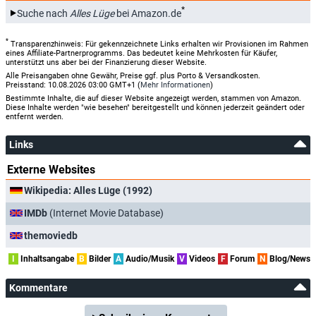
*
Suche nach
Alles Lüge
bei Amazon.de
*
Transparenzhinweis: Für gekennzeichnete Links erhalten wir Provisionen im Rahmen
eines Affiliate-Partnerprogramms. Das bedeutet keine Mehrkosten für Käufer,
unterstützt uns aber bei der Finanzierung dieser Website.
Alle Preisangaben ohne Gewähr, Preise ggf. plus Porto & Versandkosten.
Preisstand: 10.08.2026 03:00 GMT+1 (
Mehr Informationen
)
Bestimmte Inhalte, die auf dieser Website angezeigt werden, stammen von Amazon.
Diese Inhalte werden "wie besehen" bereitgestellt und können jederzeit geändert oder
entfernt werden.
Links
Externe Websites
Wikipedia: Alles Lüge (1992)
IMDb
(Internet Movie Database)
themoviedb
I
Inhaltsangabe
B
Bilder
A
Audio/Musik
V
Videos
F
Forum
N
Blog/News
Kommentare