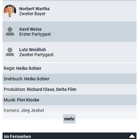
Norbert Wartha
Zweiter Bayer
Gerd Weiss
Erster Partygast
Lutz Weidlich
Zweiter Partygast
Regie:
Heiko Schier
Drehbuch:
Heiko Schier
Produktion:
Richard Claus
,
Delta Film
Musik:
Piet Klocke
Kamera:
Jörg Jeshel
mehr
Schnitt:
Peter R. Adam
im Fernsehen