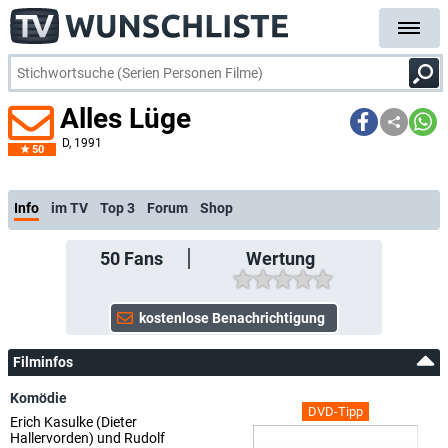
Alles Lüge
D
, 1991
50
Info
im TV
Top 3
Forum
Shop
50
Fans
Wertung
Filminfos
Komödie
DVD-Tipp
Erich Kasulke (Dieter
Hallervorden) und Rudolf