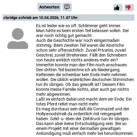
Antworten
claridge
schrieb am 10.04.2026, 11.47 Uhr:
Es ist leider wie so oft: Schlimmer geht immer.
Man hätte es beim ersten Teil belassen sollen. Der
war noch richtig gut gemacht.
Auch die Geschichte war noch einigermaßen
stimmig. Beim zweiten Teil waren die Abstriche
schon sehr offensichtlich. Zuviel Privates, zuviel
Geschrei, zuviel Streitereien. Fällt den Schreibern
von heute wirklich nichts anderes mehr ein?
Immerhin konnte man den Film noch anschauen.
Den dritten Teil bezeichne ich als Niedergang.
Keifereien die scheinbar kein Ende mehr nehmen
wollen. Die üblich widerlichen deutschen Stimmchen
tun ihr übriges. Ob das gewollt ist? Diesem Film
konnte meine Familie nichts, aber auch gar nichts
mehr abgewinnen.
Laßt es einfach dabei und macht dem ein Ende. Ein
totes Pferd reitet man nicht mehr.
Es mag durchaus sein daß die Coronazeit und der
Hollywoodstreik da ordentlich mit reingespielt
haben. Geld- u- eben der Zeitdruck tun ihr übriges.
Das kann aber keine Entschuldigung sein. Bei so
einem Projekt mit einer dermaßen gewaltigen
Ankündigung muß einfach mehr bei herumkommen.