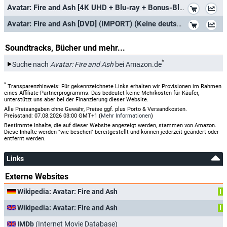
*
Avatar: Fire and Ash [4K UHD + Blu-ray + Bonus-Blu-ray]
*
Avatar: Fire and Ash [DVD] (IMPORT) (Keine deutsche Version)
Soundtracks, Bücher und mehr...
*
Suche nach
Avatar: Fire and Ash
bei Amazon.de
*
Transparenzhinweis: Für gekennzeichnete Links erhalten wir Provisionen im Rahmen
eines Affiliate-Partnerprogramms. Das bedeutet keine Mehrkosten für Käufer,
unterstützt uns aber bei der Finanzierung dieser Website.
Alle Preisangaben ohne Gewähr, Preise ggf. plus Porto & Versandkosten.
Preisstand: 07.08.2026 03:00 GMT+1 (
Mehr Informationen
)
Bestimmte Inhalte, die auf dieser Website angezeigt werden, stammen von Amazon.
Diese Inhalte werden "wie besehen" bereitgestellt und können jederzeit geändert oder
entfernt werden.
Links
Externe Websites
Wikipedia: Avatar: Fire and Ash
I
Wikipedia: Avatar: Fire and Ash
I
IMDb
(Internet Movie Database)