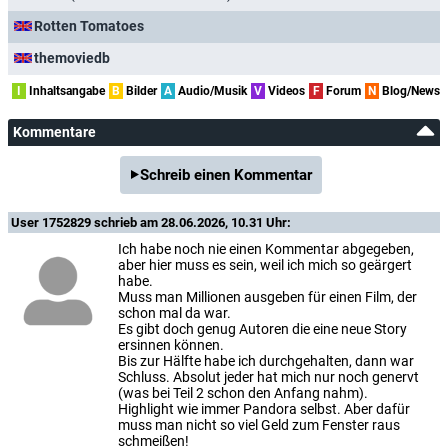
Rotten Tomatoes
themoviedb
I
Inhaltsangabe
B
Bilder
A
Audio/Musik
V
Videos
F
Forum
N
Blog/News
Kommentare
Schreib einen Kommentar
User 1752829
schrieb am 28.06.2026, 10.31 Uhr:
Ich habe noch nie einen Kommentar abgegeben,
aber hier muss es sein, weil ich mich so geärgert
habe.
Muss man Millionen ausgeben für einen Film, der
schon mal da war.
Es gibt doch genug Autoren die eine neue Story
ersinnen können.
Bis zur Hälfte habe ich durchgehalten, dann war
Schluss. Absolut jeder hat mich nur noch genervt
(was bei Teil 2 schon den Anfang nahm).
Highlight wie immer Pandora selbst. Aber dafür
muss man nicht so viel Geld zum Fenster raus
schmeißen!