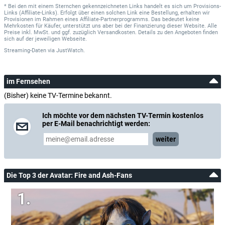
* Bei den mit einem Sternchen gekennzeichneten Links handelt es sich um Provisions-
Links (Affiliate-Links). Erfolgt über einen solchen Link eine Bestellung, erhalten wir
Provisionen im Rahmen eines Affiliate-Partnerprogramms. Das bedeutet keine
Mehrkosten für Käufer, unterstützt uns aber bei der Finanzierung dieser Website. Alle
Preise inkl. MwSt. und ggf. zuzüglich Versandkosten. Details zu den Angeboten finden
sich auf der jeweiligen Webseite.
Streaming-Daten
via
JustWatch.
im Fernsehen
(Bisher) keine TV-Termine bekannt.
Ich möchte vor dem nächsten TV-Termin kostenlos
per E-Mail benachrichtigt werden:
weiter
Die Top 3 der Avatar: Fire and Ash-Fans