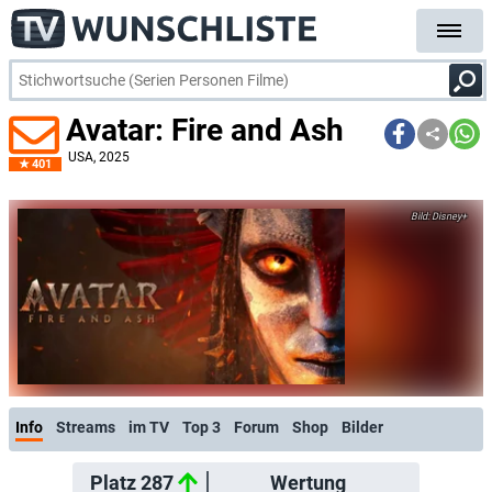
Avatar: Fire and Ash
USA
, 2025
401
Disney+
Info
Streams
im TV
Top 3
Forum
Shop
Bilder
Platz 287
Wertung