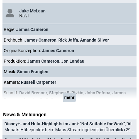
Jake McLean
Na'vi
Regie:
James Cameron
Drehbuch:
James Cameron
,
Rick Jaffa
,
Amanda Silver
Originalkonzeption:
James Cameron
Produktion:
James Cameron
,
Jon Landau
Musik:
Simon Franglen
Kamera:
Russell Carpenter
Schnitt:
David Brenner
,
Stephen E. Rivkin
,
John Refoua
,
James
mehr
Cameron
,
Nicolas De Toth
News & Meldungen
Disney+- und Hulu-Highlights im Juni: "Not Suitable for Work", "Alice and Steve" und "Avatar: Fire and Ash"
Monats-Höhepunkte beim Maus-Streamingdienst im Überblick (29.05.2026)