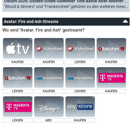
Oscars 2026: Golden-Globe-Gewinner "One Battle After Another" räumt bei der Preisverleihung ab
"Blood & Sinners" und "Frankenstein" gehören zu den weiteren Gewinnern (16.03.2026)
Avatar: Fire and Ash Streams
Wo wird "Avatar: Fire and Ash" gestreamt?
KAUFEN
KAUFEN
LEIHEN
KAUFEN
LEIHEN
KAUFEN
LEIHEN
KAUFEN
LEIHEN
ABO
KAUFEN