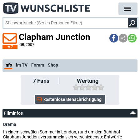
Clapham Junction
GB
, 2007
7
Info
im TV
Forum
Shop
7
Fans
Wertung
Filminfos
Drama
In einem schwülen Sommer in London, rund um den Bahnhof
Clapham Junction, versammeln sich verschiedenste Entwürfe