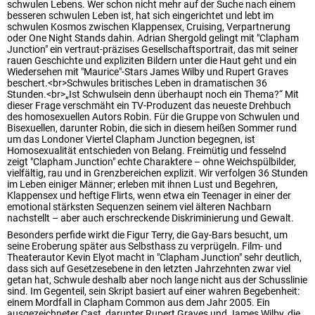
schwulen Lebens. Wer schon nicht mehr auf der Suche nach einem
besseren schwulen Leben ist, hat sich eingerichtet und lebt im
schwulen Kosmos zwischen Klappensex, Cruising, Verpartnerung
oder One Night Stands dahin. Adrian Shergold gelingt mit "Clapham
Junction" ein vertraut-präzises Gesellschaftsportrait, das mit seiner
rauen Geschichte und expliziten Bildern unter die Haut geht und ein
Wiedersehen mit "Maurice"-Stars James Wilby und Rupert Graves
beschert.<br>Schwules britisches Leben in dramatischen 36
Stunden.<br>„Ist Schwulsein denn überhaupt noch ein Thema?“ Mit
dieser Frage verschmäht ein TV-Produzent das neueste Drehbuch
des homosexuellen Autors Robin. Für die Gruppe von Schwulen und
Bisexuellen, darunter Robin, die sich in diesem heißen Sommer rund
um das Londoner Viertel Clapham Junction begegnen, ist
Homosexualität entschieden von Belang. Freimütig und fesselnd
zeigt "Clapham Junction" echte Charaktere – ohne Weichspülbilder,
vielfältig, rau und in Grenzbereichen explizit. Wir verfolgen 36 Stunden
im Leben einiger Männer; erleben mit ihnen Lust und Begehren,
Klappensex und heftige Flirts, wenn etwa ein Teenager in einer der
emotional stärksten Sequenzen seinem viel älteren Nachbarn
nachstellt – aber auch erschreckende Diskriminierung und Gewalt.
Besonders perfide wirkt die Figur Terry, die Gay-Bars besucht, um
seine Eroberung später aus Selbsthass zu verprügeln. Film- und
Theaterautor Kevin Elyot macht in "Clapham Junction" sehr deutlich,
dass sich auf Gesetzesebene in den letzten Jahrzehnten zwar viel
getan hat, Schwule deshalb aber noch lange nicht aus der Schusslinie
sind. Im Gegenteil, sein Skript basiert auf einer wahren Begebenheit:
einem Mordfall in Clapham Common aus dem Jahr 2005. Ein
ausgezeichneter Cast, darunter Rupert Graves und James Wilby, die