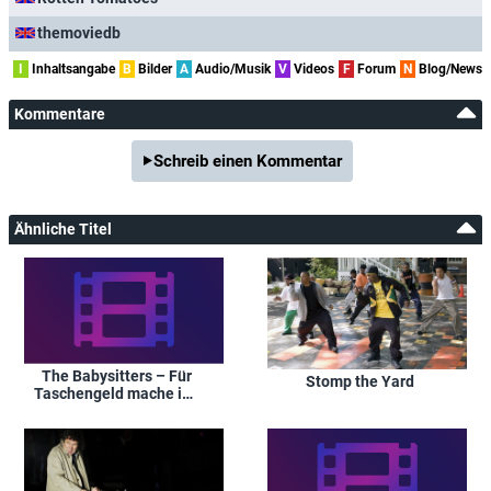
themoviedb
I
Inhaltsangabe
B
Bilder
A
Audio/Musik
V
Videos
F
Forum
N
Blog/News
Kommentare
Schreib einen Kommentar
Ähnliche Titel
The Babysitters – Für
Stomp the Yard
Taschengeld mache ich
alles