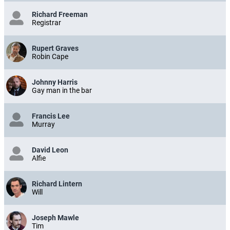
Richard Freeman
Registrar
Rupert Graves
Robin Cape
Johnny Harris
Gay man in the bar
Francis Lee
Murray
David Leon
Alfie
Richard Lintern
Will
Joseph Mawle
Tim