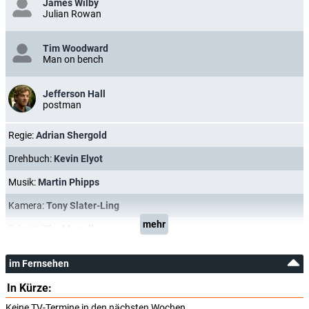
James Wilby
Julian Rowan
Tim Woodward
Man on bench
Jefferson Hall
postman
Regie:
Adrian Shergold
Drehbuch:
Kevin Elyot
Musik:
Martin Phipps
Kamera:
Tony Slater-Ling
mehr
Schnitt:
Tim Murrell
im Fernsehen
In Kürze:
Keine TV-Termine in den nächsten Wochen.