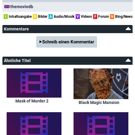
themoviedb
I
Inhaltsangabe
B
Bilder
A
Audio/Musik
V
Videos
F
Forum
N
Blog/News
Kommentare
Schreib einen Kommentar
Ähnliche Titel
Mask of Murder 2
Black Magic Mansion