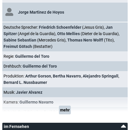
Jorge Martinez de Hoyos
Deutsche Sprecher:
Friedrich Schoenfelder
(Jesus Gris),
Jan
Spitzer
(Angel de la Guardia),
Otto Mellies
(Dieter de la Guardia),
Sabine Sebastian
(Mercedes Gris),
Thomas Nero Wolff
(Tito),
Freimut Götsch
(Bestatter)
Regie:
Guillermo del Toro
Drehbuch:
Guillermo del Toro
Produktion:
Arthur Gorson
,
Bertha Navarro
,
Alejandro Springall
,
Bernard L. Nussbaumer
Musik:
Javier Alvarez
Kamera:
Guillermo Navarro
mehr
Schnitt:
Raúl Dávalos
,
Raúl Dávalos
im Fernsehen