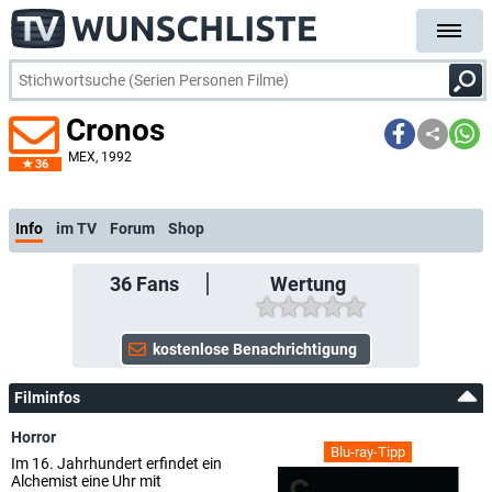
Cronos
MEX
, 1992
36
Info
im TV
Forum
Shop
36
Fans
Wertung
Filminfos
Horror
Blu-ray-Tipp
Im 16. Jahrhundert erfindet ein
Alchemist eine Uhr mit