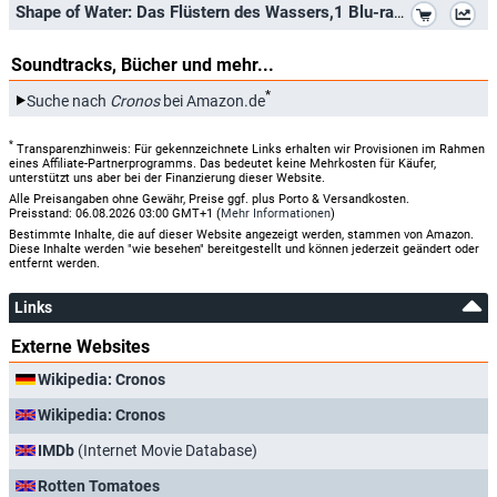
*
Shape of Water: Das Flüstern des Wassers,1 Blu-ray: Ausgezeichnet mit dem Golden Globe 2018 für den Beste Regie, Beste Filmmusi
Soundtracks, Bücher und mehr...
*
Suche nach
Cronos
bei Amazon.de
*
Transparenzhinweis: Für gekennzeichnete Links erhalten wir Provisionen im Rahmen
eines Affiliate-Partnerprogramms. Das bedeutet keine Mehrkosten für Käufer,
unterstützt uns aber bei der Finanzierung dieser Website.
Alle Preisangaben ohne Gewähr, Preise ggf. plus Porto & Versandkosten.
Preisstand: 06.08.2026 03:00 GMT+1 (
Mehr Informationen
)
Bestimmte Inhalte, die auf dieser Website angezeigt werden, stammen von Amazon.
Diese Inhalte werden "wie besehen" bereitgestellt und können jederzeit geändert oder
entfernt werden.
Links
Externe Websites
Wikipedia: Cronos
Wikipedia: Cronos
IMDb
(Internet Movie Database)
Rotten Tomatoes