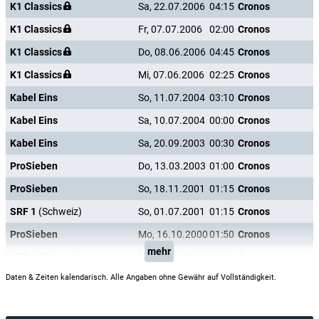
K1 Classics
Sa, 22.07.2006
04:15
Cronos
K1 Classics
Fr, 07.07.2006
02:00
Cronos
K1 Classics
Do, 08.06.2006
04:45
Cronos
K1 Classics
Mi, 07.06.2006
02:25
Cronos
Kabel Eins
So, 11.07.2004
03:10
Cronos
Kabel Eins
Sa, 10.07.2004
00:00
Cronos
Kabel Eins
Sa, 20.09.2003
00:30
Cronos
ProSieben
Do, 13.03.2003
01:00
Cronos
ProSieben
So, 18.11.2001
01:15
Cronos
SRF 1
(Schweiz)
So, 01.07.2001
01:15
Cronos
ProSieben
Mo, 16.10.2000
01:50
Cronos
mehr
SRF 1
(Schweiz)
Do, 08.06.2000
23:10
Cronos
Daten & Zeiten kalendarisch. Alle Angaben ohne Gewähr auf Vollständigkeit.