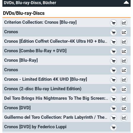
DVDs, Blu-ray-Discs, Bücher
DVDs/Blu-ray-Discs
*
Criterion Collection: Cronos [Blu-ray]
*
Cronos
*
Cronos [Édition Coffret Collector-4K Ultra HD + Blu-Ray + Livre]
*
Cronos [Combo Blu-Ray + DVD]
*
Cronos [Blu-Ray]
*
Cronos
*
Cronos - Limited Edition 4K UHD [Blu-ray]
*
Cronos (2-disc Blu-ray Limited Edition)
*
Del Toro Brings His Nightmares To The Big Screen: The Devil's Backbone (Special Edition) + Don't Be Afraid Of The Dark (Double
*
Cronos [DVD]
*
Guillermo del Toro Collection: Pan's Labyrinth / The Devil's Backbone [3 DVDs] [UK Import]
*
Cronos [DVD] by Federico Luppi