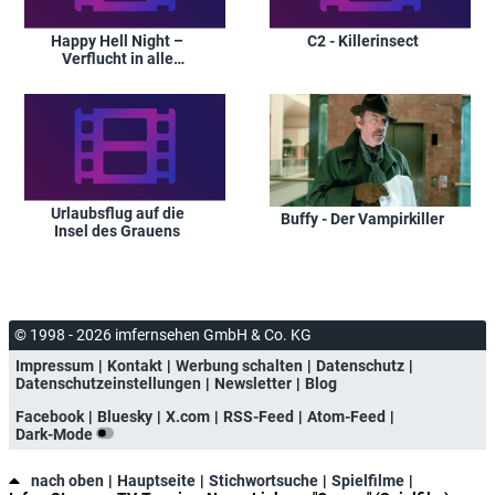
Happy Hell Night –
C2 - Killerinsect
Verflucht in alle
Ewigkeit
Urlaubsflug auf die
Buffy - Der Vampirkiller
Insel des Grauens
© 1998 - 2026 imfernsehen GmbH & Co. KG
Impressum
Kontakt
Werbung schalten
Datenschutz
Datenschutzeinstellungen
Newsletter
Blog
Facebook
Bluesky
X.com
RSS-Feed
Atom-Feed
Dark-Mode
nach oben
Hauptseite
Stichwortsuche
Spielfilme