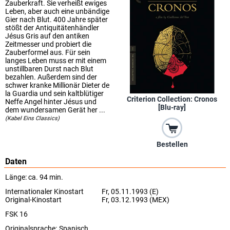
Zauberkraft. Sie verheißt ewiges
Leben, aber auch eine unbändige
Gier nach Blut. 400 Jahre später
stößt der Antiquitätenhändler
Jésus Gris auf den antiken
Zeitmesser und probiert die
Zauberformel aus. Für sein
langes Leben muss er mit einem
unstillbaren Durst nach Blut
bezahlen. Außerdem sind der
schwer kranke Millionär Dieter de
la Guardia und sein kaltblütiger
Criterion Collection: Cronos
Neffe Angel hinter Jésus und
[Blu-ray]
dem wundersamen Gerät her ...
(Kabel Eins Classics)
Bestellen
Daten
Länge: ca. 94 min.
Internationaler Kinostart
Fr, 05.11.1993 (E)
Original-Kinostart
Fr, 03.12.1993 (MEX)
FSK 16
Originalsprache:
Spanisch