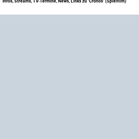
Infos, Streams, TV-Termine, News, Links zu "Cronos" (Spielfilm)