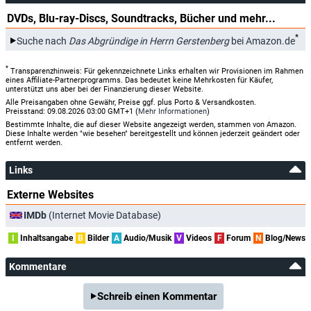
DVDs, Blu-ray-Discs, Soundtracks, Bücher und mehr...
*
Suche nach
Das Abgründige in Herrn Gerstenberg
bei Amazon.de
*
Transparenzhinweis: Für gekennzeichnete Links erhalten wir Provisionen im Rahmen
eines Affiliate-Partnerprogramms. Das bedeutet keine Mehrkosten für Käufer,
unterstützt uns aber bei der Finanzierung dieser Website.
Alle Preisangaben ohne Gewähr, Preise ggf. plus Porto & Versandkosten.
Preisstand: 09.08.2026 03:00 GMT+1 (
Mehr Informationen
)
Bestimmte Inhalte, die auf dieser Website angezeigt werden, stammen von Amazon.
Diese Inhalte werden "wie besehen" bereitgestellt und können jederzeit geändert oder
entfernt werden.
Links
Externe Websites
IMDb
(Internet Movie Database)
I
Inhaltsangabe
B
Bilder
A
Audio/Musik
V
Videos
F
Forum
N
Blog/News
Kommentare
Schreib einen Kommentar