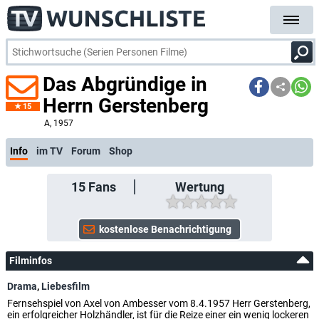
Das Abgründige in
Herrn Gerstenberg
15
A
, 1957
Info
im TV
Forum
Shop
15
Fans
Wertung
Filminfos
Drama
,
Liebesfilm
Fernsehspiel von Axel von Ambesser vom 8.4.1957 Herr Gerstenberg,
ein erfolgreicher Holzhändler, ist für die Reize einer ein wenig lockeren