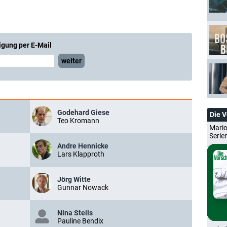
igung per E-Mail
weiter
Godehard Giese
Die 
Teo Kromann
Mario
Serie
Andre Hennicke
Lars Klapproth
Jörg Witte
Gunnar Nowack
Nina Steils
Pauline Bendix