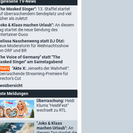
tgelesene TV-News
The Masked Singer":
13. Staffel startet
uf überraschendem Sendeplatz und viel
rüher als zuletzt
Joko & Klaas machen Urlaub":
An diesem
ag startet die neue Sendung des
ntertainer-Duos
elissa Naschenweng statt DJ Ötzi:
eue Moderatorin für Weihnachtsshow
on ORF und BR
The Voice of Germany" statt "The
asked Singer" am Samstagabend
"Akte X:
Jenseits der Wahrheit":
PDATE
berraschende Streaming-Premiere für
irector's Cut
wsübersicht
ste Meldungen
Überraschung:
Heidi
Klums "HeidiFest"
wechselt zu RTL
"Joko & Klaas
machen Urlaub":
An
diesem Tag startet die