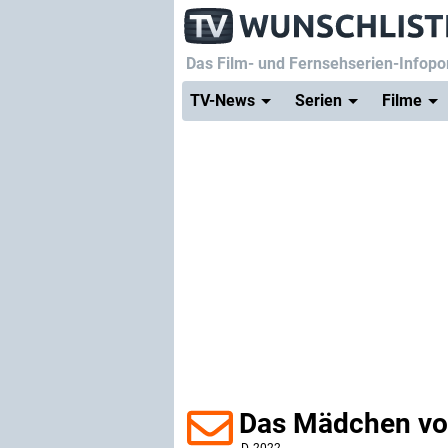
Das Film- und Fernsehserien-Infopor
TV-News
Serien
Filme
Das Mädchen vo