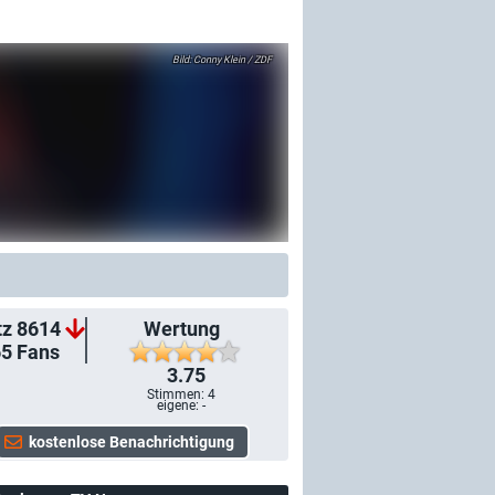
Conny Klein / ZDF
tz 8614
Wertung
65
Fans
3.75
Stimmen:
4
eigene: -