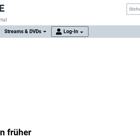
tal
Streams & DVDs
Log-In
n früher