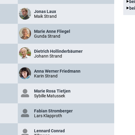
be
be
Jonas Laux
Maik Strand
Marie Anne Fliegel
Gunda Strand
Dietrich Hollinderbäumer
Johann Strand
Anna Werner Friedmann
Karin Strand
Marie Rosa Tietjen
Sybille Matussek
Fabian Stromberger
Lars Klapproth
Lennard Conrad