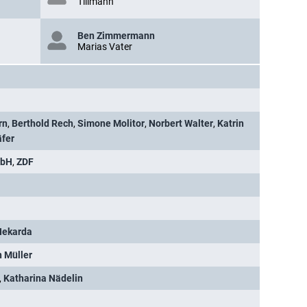
Tillmann
Ben Zimmermann
Marias Vater
rn
,
Berthold Rech
,
Simone Molitor
,
Norbert Walter
,
Katrin
äfer
mbH
,
ZDF
Nekarda
 Müller
,
Katharina Nädelin