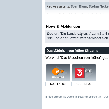
Regieassistenz:
Sven Blum
,
Stefan Nicke
Spezialeffekte:
Markus Frank
,
Rufin Wie
News & Meldungen
Quoten: "Die Landarztpraxis" zum Start m
"Die Höhle der Löwen" verabschiedet sich
Das Mädchen von früher Streams
Wo wird "Das Mädchen von früher" ges
KOSTENLOS
KOSTENLOS
Einige Streaming-Daten
in Zusammenarbeit mit
Jus