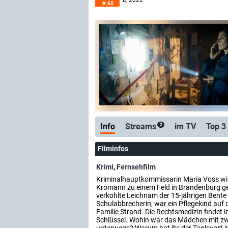
D
, 2022
65
Info
Streams
im TV
Top 3
2
Filminfos
Krimi
,
Fernsehfilm
Kriminalhauptkommissarin Maria Voss wir
Kromann zu einem Feld in Brandenburg ger
verkohlte Leichnam der 15-jährigen Bente 
Schulabbrecherin, war ein Pflegekind auf
Familie Strand. Die Rechtsmedizin findet 
Schlüssel. Wohin war das Mädchen mit zw