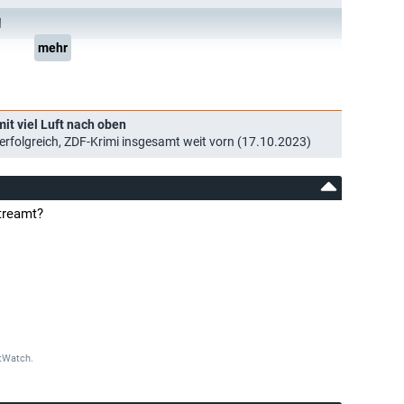
l
mehr
semann
it viel Luft nach oben
 erfolgreich, ZDF-Krimi insgesamt weit vorn (17.10.2023)
treamt?
tWatch.