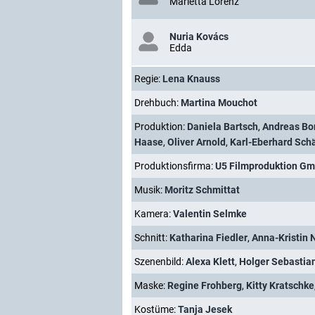
Marietta Lorenz
Nuria Kovács
Edda
Regie:
Lena Knauss
Drehbuch:
Martina Mouchot
Produktion:
Daniela Bartsch
,
Andreas Bo
Haase
,
Oliver Arnold
,
Karl-Eberhard Sch
Produktionsfirma:
U5 Filmproduktion G
Musik:
Moritz Schmittat
Kamera:
Valentin Selmke
Schnitt:
Katharina Fiedler
,
Anna-Kristin 
Szenenbild:
Alexa Klett
,
Holger Sebastian
Maske:
Regine Frohberg
,
Kitty Kratschke
Kostüme:
Tanja Jesek