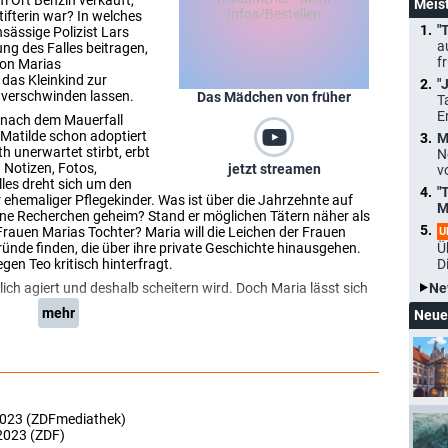
 Ort Benzin verkauft,
Meis
ifterin war? In welches
"
sässige Polizist Lars
a
ng des Falles beitragen,
f
 von Marias
das Kleinkind zur
"
n verschwinden lassen.
Das Mädchen von früher
T
E
 nach dem Mauerfall
 Matilde schon adoptiert
M
h unerwartet stirbt, erbt
N
 Notizen, Fotos,
jetzt streamen
v
lles dreht sich um den
"
 ehemaliger Pflegekinder. Was ist über die Jahrzehnte auf
M
ine Recherchen geheim? Stand er möglichen Tätern näher als
rauen Marias Tochter? Maria will die Leichen der Frauen
U
ünde finden, die über ihre private Geschichte hinausgehen.
Ü
egen Teo kritisch hinterfragt.
D
ich agiert und deshalb scheitern wird. Doch Maria lässt sich
Ne
mehr
Neue
2023 (ZDFmediathek)
2023 (ZDF)