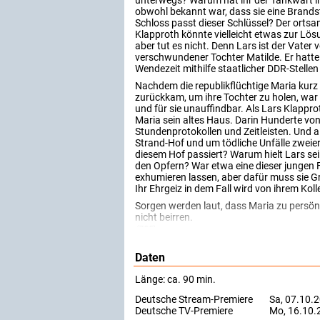
unterwegs? Warum hat ihr der Tankwart im
obwohl bekannt war, dass sie eine Brandst
Schloss passt dieser Schlüssel? Der ortsan
Klapproth könnte vielleicht etwas zur Lösu
aber tut es nicht. Denn Lars ist der Vater
verschwundener Tochter Matilde. Er hatte 
Wendezeit mithilfe staatlicher DDR-Stelle
Nachdem die republikflüchtige Maria kurz
zurückkam, um ihre Tochter zu holen, war
und für sie unauffindbar. Als Lars Klapprot
Maria sein altes Haus. Darin Hunderte von
Stundenprotokollen und Zeitleisten. Und a
Strand-Hof und um tödliche Unfälle zweier
diesem Hof passiert? Warum hielt Lars se
den Opfern? War etwa eine dieser jungen F
exhumieren lassen, aber dafür muss sie Gr
Ihr Ehrgeiz in dem Fall wird von ihrem Koll
Sorgen werden laut, dass Maria zu persönl
nicht beirren.
(ZDF)
Daten
Länge: ca. 90 min.
Deutsche Stream-Premiere
Sa, 07.10.
Deutsche TV-Premiere
Mo, 16.10.