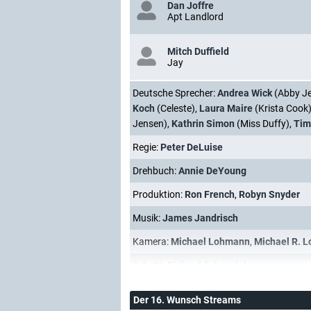
Dan Joffre
Apt Landlord
Mitch Duffield
Jay
Deutsche Sprecher:
Andrea Wick
(Abby J
Koch
(Celeste),
Laura Maire
(Krista Cook
Jensen),
Kathrin Simon
(Miss Duffy),
Tim
Regie:
Peter DeLuise
Drehbuch:
Annie DeYoung
Produktion:
Ron French
,
Robyn Snyder
Musik:
James Jandrisch
Kamera:
Michael Lohmann
,
Michael R. 
Schnitt:
Richard Schwadel
Der 16. Wunsch Streams