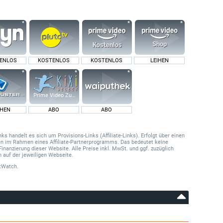
ENLOS
KOSTENLOS
KOSTENLOS
LEIHEN
Prime Video Zusatz-Kanäle
IHEN
ABO
ABO
 handelt es sich um Provisions-Links (Affiliate-Links). Erfolgt über einen
onen im Rahmen eines Affiliate-Partnerprogramms. Das bedeutet keine
Finanzierung dieser Website. Alle Preise inkl. MwSt. und ggf. zuzüglich
 auf der jeweiligen Webseite.
tWatch.