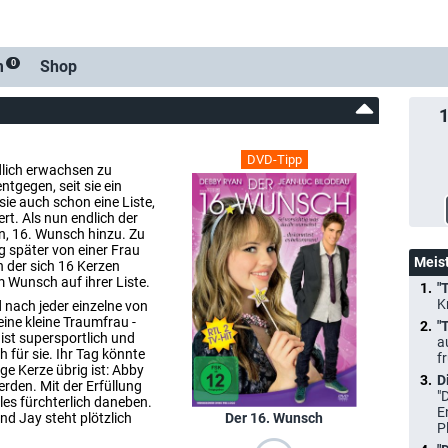
m
Shop
0
DVD-Tipp
lich erwachsen zu
tgegen, seit sie ein
sie auch schon eine Liste,
rt. Als nun endlich der
en, 16. Wunsch hinzu. Zu
g später von einer Frau
Meis
 der sich 16 Kerzen
m Wunsch auf ihrer Liste.
"
K
 nach jeder einzelne von
ne kleine Traumfrau -
"
, ist supersportlich und
a
h für sie. Ihr Tag könnte
f
ige Kerze übrig ist: Abby
D
den. Mit der Erfüllung
"
lles fürchterlich daneben.
E
Der 16. Wunsch
nd Jay steht plötzlich
P