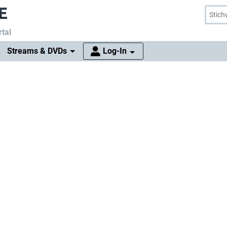
tal
Streams & DVDs
Log-In