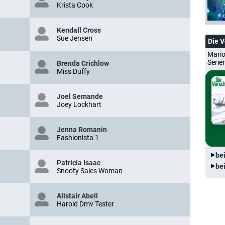
Krista Cook
Kendall Cross
Sue Jensen
Die 
Mario
Serie
Brenda Crichlow
Miss Duffy
Joel Semande
Joey Lockhart
Jenna Romanin
Fashionista 1
be
Patricia Isaac
be
Snooty Sales Woman
Alistair Abell
Harold Dmv Tester