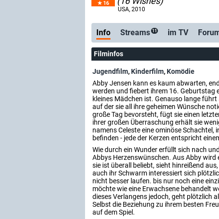
(16 Wishes)
16
USA
, 2010
Info
Streams
im TV
Foru
11
Filminfos
Jugendfilm
,
Kinderfilm
,
Komödie
Abby Jensen kann es kaum abwarten, end
werden und fiebert ihrem 16. Geburtstag en
kleines Mädchen ist. Genauso lange führt 
auf der sie all ihre geheimen Wünsche notie
große Tag bevorsteht, fügt sie einen letzt
ihrer großen Überraschung erhält sie weni
namens Celeste eine ominöse Schachtel, in
befinden - jede der Kerzen entspricht eine
Wie durch ein Wunder erfüllt sich nach und
Abbys Herzenswünschen. Aus Abby wird ei
sie ist überall beliebt, sieht hinreißend aus
auch ihr Schwarm interessiert sich plötzlic
nicht besser laufen. bis nur noch eine einz
möchte wie eine Erwachsene behandelt wer
dieses Verlangens jedoch, geht plötzlich a
Selbst die Beziehung zu ihrem besten Freu
auf dem Spiel.