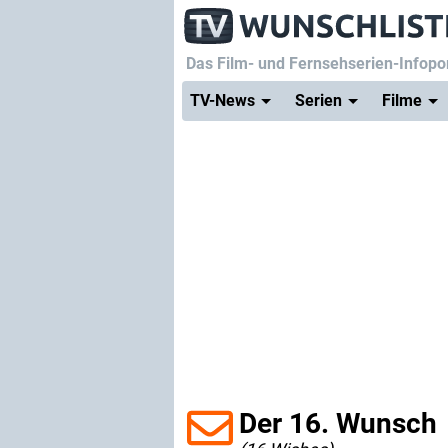
Das Film- und Fernsehserien-Infopor
TV-News
Serien
Filme
Der 16. Wunsch