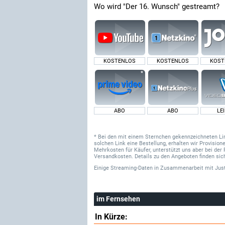
Wo wird "Der 16. Wunsch" gestreamt?
KOSTENLOS
KOSTENLOS
KOST
ABO
ABO
LE
* Bei den mit einem Sternchen gekennzeichneten Links
solchen Link eine Bestellung, erhalten wir Provisi
Mehrkosten für Käufer, unterstützt uns aber bei der 
Versandkosten. Details zu den Angeboten finden sich
Einige Streaming-Daten
in Zusammenarbeit mit
Jus
im Fernsehen
In Kürze: