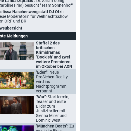
Die Landarztpraxis":
Dr. Sarah König
Caroline Frier) besucht "Team Sonnenhof"
elissa Naschenweng statt DJ Ötzi:
eue Moderatorin für Weihnachtsshow
on ORF und BR
wsübersicht
ste Meldungen
Staffel 2 des
britischen
Krimidramas
"Bookish" und zwei
weitere Premieren
im Oktober bei AXN
"Eden":
Neue
ProSieben-Reality
wird ins
Nachtprogramm
verbannt
"War":
Starttermin,
Teaser und erste
Bilder zum
Justizthriller mit
Sienna Miller und
Dominic West
"München Beats":
Zu
wenig im Flow