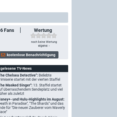
16
Fans
Wertung
noch keine Wertung
eigene: -
tgelesene TV-News
The Chelsea Detective":
Beliebte
rimiserie startet mit der vierten Staffel
The Masked Singer":
13. Staffel startet
uf überraschendem Sendeplatz und viel
rüher als zuletzt
isney+- und Hulu-Highlights im August:
Death in Paradise", "The Shards" und das
nde für "Die neuen Zauberer vom Waverly
lace"