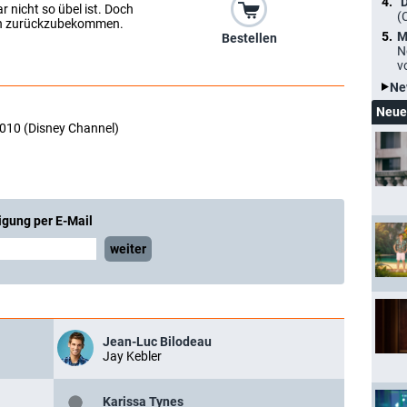
"
r nicht so übel ist. Doch
(
eben zurückzubekommen.
M
Bestellen
N
v
Ne
Neue
2010 (Disney Channel)
igung per E-Mail
weiter
Jean-Luc Bilodeau
Jay Kebler
Karissa Tynes