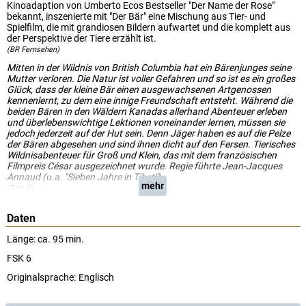
Kinoadaption von Umberto Ecos Bestseller "Der Name der Rose"
bekannt, inszenierte mit "Der Bär" eine Mischung aus Tier- und
Spielfilm, die mit grandiosen Bildern aufwartet und die komplett aus
der Perspektive der Tiere erzählt ist.
(BR Fernsehen)
Mitten in der Wildnis von British Columbia hat ein Bärenjunges seine
Mutter verloren. Die Natur ist voller Gefahren und so ist es ein großes
Glück, dass der kleine Bär einen ausgewachsenen Artgenossen
kennenlernt, zu dem eine innige Freundschaft entsteht. Während die
beiden Bären in den Wäldern Kanadas allerhand Abenteuer erleben
und überlebenswichtige Lektionen voneinander lernen, müssen sie
jedoch jederzeit auf der Hut sein. Denn Jäger haben es auf die Pelze
der Bären abgesehen und sind ihnen dicht auf den Fersen. Tierisches
Wildnisabenteuer für Groß und Klein, das mit dem französischen
Filmpreis César ausgezeichnet wurde. Regie führte Jean-Jacques
Annaud (u.a. "Sieben Jahre in Tibet").
mehr
(Tele 5)
Daten
Länge: ca. 95 min.
FSK 6
Originalsprache:
Englisch