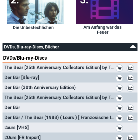
Am Anfang war das
Die Unbestechlichen
Feuer
DVDs, Blu-ray-Discs, Bücher
DVDs/Blu-ray-Discs
*
The Bear [25th Anniversary Collector's Edition] by Tcheky Karyo
*
Der Bär [Blu-ray]
*
Der Bär (30th Anniversary Edition)
*
The Bear [25th Anniversary Collector's Edition] by Tcheky Karyo
*
Der Bär
*
Der Bär / The Bear (1988) ( L'ours ) [ Französische Import ]
*
L'ours [VHS]
*
L'Ours [FR Import]