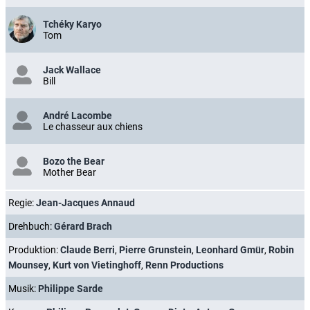
Tchéky Karyo
Tom
Jack Wallace
Bill
André Lacombe
Le chasseur aux chiens
Bozo the Bear
Mother Bear
Regie:
Jean-Jacques Annaud
Drehbuch:
Gérard Brach
Produktion:
Claude Berri
,
Pierre Grunstein
,
Leonhard Gmür
,
Robin
Mounsey
,
Kurt von Vietinghoff
,
Renn Productions
Musik:
Philippe Sarde