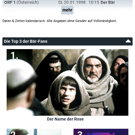
ORF 1
(Österreich)
Di, 20.01.1998
10:15
Der Bär
mehr
ORF 1
(Österreich)
So, 18.01.1998
20:15
Der Bär
Daten & Zeiten kalendarisch. Alle Angaben ohne Gewähr auf Vollständigkeit.
Die Top 3 der Bär-Fans
Der Name der Rose