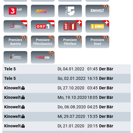
Premiere
Premiere
Premiere
Premiere
Austria
Filmclassics
Filmfest
Start
Tele 5
Di, 04.01.2022
01:45
Der Bär
Tele 5
So, 02.01.2022
16:15
Der Bär
Kinowelt
Di, 27.10.2020
03:45
Der Bär
Kinowelt
Mo, 19.10.2020
18:05
Der Bär
Kinowelt
Do, 06.08.2020
04:25
Der Bär
Kinowelt
Mi, 29.07.2020
15:35
Der Bär
Kinowelt
Di, 21.01.2020
20:15
Der Bär