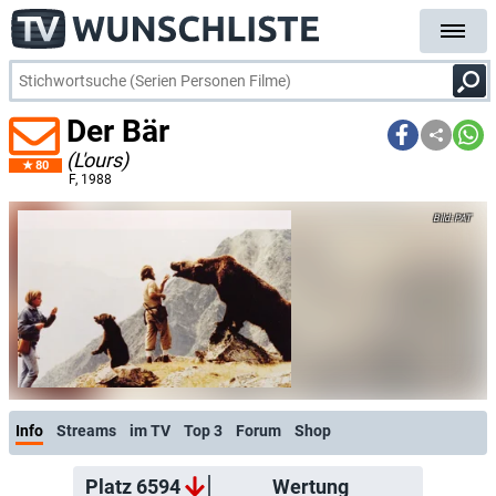
Der Bär
(L'ours)
80
F
, 1988
PAT
Info
Streams
im TV
Top 3
Forum
Shop
Platz 6594
Wertung