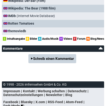
Wikipedia: Der Bär (Film)
Wikipedia: The Bear (1988 film)
IMDb
(Internet Movie Database)
Rotten Tomatoes
themoviedb
I
Inhaltsangabe
B
Bilder
A
Audio/Musik
V
Videos
F
Forum
N
Blog/News
Kommentare
Schreib einen Kommentar
© 1998 - 2026 imfernsehen GmbH & Co. KG
Impressum
Kontakt
Werbung schalten
Datenschutz
Datenschutzeinstellungen
Newsletter
Blog
Facebook
Bluesky
X.com
RSS-Feed
Atom-Feed
Dark-Mode