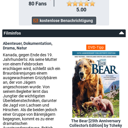
80
Fans
5.00
Filminfos
Abenteuer
,
Dokumentation
,
DVD-Tipp
Drama
,
Natur
Kanada, gegen Ende des 19.
Jahrhunderts: Als seine Mutter
von einem Felsbrocken
erschlagen wird, schließt sich ein
Braunbärenjunges einem
ausgewachsenen Grizzlybären
an, der von Jägern
angeschossen wurde. Von
seinem Begleiter lernt das
Jungtier die wichtigsten
Überlebenstechniken, darunter
die Jagd von Lachsen und
Hirschen. Als die beiden jedoch
einer Gruppe von Bärenjägern
begegnen, kommt es zu einer
The Bear [25th Anniversary
dramatischen
Collector's Edition] by Tcheky