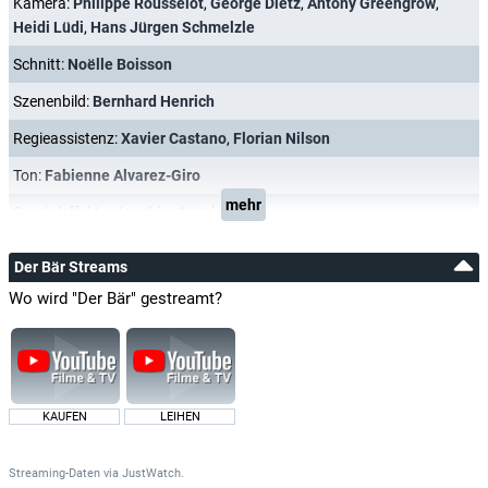
Kamera:
Philippe Rousselot
,
George Dietz
,
Antony Greengrow
,
Heidi Lüdi
,
Hans Jürgen Schmelzle
Schnitt:
Noëlle Boisson
Szenenbild:
Bernhard Henrich
Regieassistenz:
Xavier Castano
,
Florian Nilson
Ton:
Fabienne Alvarez-Giro
mehr
Spezialeffekte:
Joachim Grüninger
Der Bär Streams
Wo wird "Der Bär" gestreamt?
KAUFEN
LEIHEN
Streaming-Daten
via
JustWatch.