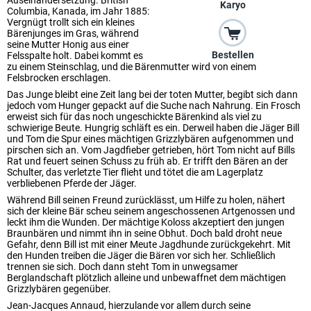
Auseinandersetzung. British
Karyo
Columbia, Kanada, im Jahr 1885:
Vergnügt trollt sich ein kleines
Bärenjunges im Gras, während
seine Mutter Honig aus einer
Bestellen
Felsspalte holt. Dabei kommt es
zu einem Steinschlag, und die Bärenmutter wird von einem
Felsbrocken erschlagen.
Das Junge bleibt eine Zeit lang bei der toten Mutter, begibt sich dann
jedoch vom Hunger gepackt auf die Suche nach Nahrung. Ein Frosch
erweist sich für das noch ungeschickte Bärenkind als viel zu
schwierige Beute. Hungrig schläft es ein. Derweil haben die Jäger Bill
und Tom die Spur eines mächtigen Grizzlybären aufgenommen und
pirschen sich an. Vom Jagdfieber getrieben, hört Tom nicht auf Bills
Rat und feuert seinen Schuss zu früh ab. Er trifft den Bären an der
Schulter, das verletzte Tier flieht und tötet die am Lagerplatz
verbliebenen Pferde der Jäger.
Während Bill seinen Freund zurücklässt, um Hilfe zu holen, nähert
sich der kleine Bär scheu seinem angeschossenen Artgenossen und
leckt ihm die Wunden. Der mächtige Koloss akzeptiert den jungen
Braunbären und nimmt ihn in seine Obhut. Doch bald droht neue
Gefahr, denn Bill ist mit einer Meute Jagdhunde zurückgekehrt. Mit
den Hunden treiben die Jäger die Bären vor sich her. Schließlich
trennen sie sich. Doch dann steht Tom in unwegsamer
Berglandschaft plötzlich alleine und unbewaffnet dem mächtigen
Grizzlybären gegenüber.
Jean-Jacques Annaud, hierzulande vor allem durch seine