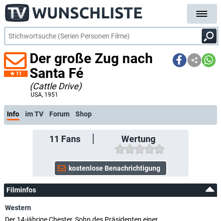
Der große Zug nach
Santa Fé
11
(Cattle Drive)
USA
, 1951
Info
im TV
Forum
Shop
11
Fans
Wertung
Filminfos
Western
Der 14-jährige Chester, Sohn des Präsidenten einer