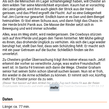
Als sich die Menschen im Lager schlafengelegt haben, will Chester an
dem wilden Tier seine Männlichkeit erproben. Kaum hat er vorsichtig
die Leine gelöst, wird ihm auch gleich der Strick aus der Hand
gerissen, und das Pferd ergreift die Flucht. Auf so eine Gelegenheit
hat Jim Currie nur gewartet. Endlich kann er es Dan und dem Bengel
heimzahlen. Er löst einen Schuss aus, und dann folgt das Chaos: In
der Herde bricht Panik aus. Die Masse der Rinder setzt sich in
Bewegung und wird immer schneller.
Alles, was im Weg steht, wird niedergerissen. Die Cowboys stürzen
sich auf ihre Pferde und jagen den Tieren hinterher. Mit Mühe gelingt
es ihnen, das drohende Unglück zu verhüten. Als sich die Lage wieder
beruhigt hat, stellt Dan fest, dass sein Schützling fehlt. Er macht sich
mit ein paar Getreuen auf die Suche. Schließlich finden sie ihn
unverletzt.
Zu Chesters großer Überraschung trägt ihm keiner etwas nach. Jetzt
erkennt der vorher so verwöhnte Junge, was wahre Freundschaft
wert ist. In Santa Fé trennen sich dann die Wege. Chester Graham
senior hat seinen Sohn schon überall suchen lassen. Nun ist er froh,
ihn wieder in die Arme schließen zu können. Er nimmt sich vor, künftig
mehr für Chester junior da zu sein.
(Dieser Text basiert auf dem Artikel
Der große Zug nach Santa Fé
aus der freien
Enzyklopädie
Wikipedia
und steht unter der Lizenz
Creative Commons CC-BY-SA 3.0
mehr
Unported
(
Kurzfassung
). In der Wikipedia ist eine
Liste der Autoren
verfügbar.)
Daten
Länge: ca. 77 min.