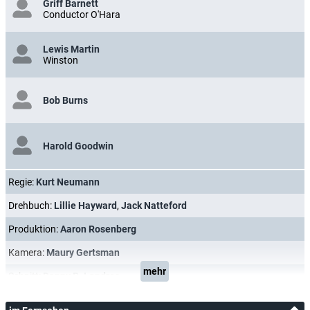
Griff Barnett
Conductor O'Hara
Lewis Martin
Winston
Bob Burns
Harold Goodwin
Regie:
Kurt Neumann
Drehbuch:
Lillie Hayward
,
Jack Natteford
Produktion:
Aaron Rosenberg
Kamera:
Maury Gertsman
mehr
Schnitt:
Danny B. Landres