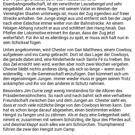
Eisenbahngesellschaft, ist ein verwöhnter Lausebengel und sehr
eingebildet. Als er eines Tages mit seinem Vater im Westen der
Vereinigten Staaten unterwegs ist, muss der Zug irgendwo auf freier
Strecke anhalten. Der Junge steigt aus und entfernt sich bei der Jagd
nach einer Eidechse immer weiter von der Bahnstrecke. An einem
felsigen Abhang rutscht er aus und schlittert den Hang hinab. Das
Pfeifen der Lokomotive erinnert ihn daran, dass der Zug jetzt
weiterfährt. Für ihn ist es allerdings zu spät, er muss sich halt nun in
sein Schicksal fügen.
Unten angekommen, wird Chester von Dan Matthews, einem Cowboy,
aufgelesen und ins Camp gebracht. Dort ist das Lager der Cowboys,
die gerade dabei sind, eine Rinderherde nach Santa Fé zu treiben. Bis
das Ziel erreicht sein wird, werden aber noch zwei Wochen vergehen.
Chester bleibt nichts anderes übrig, als sich so lange – wenn auch
widerwillig – in die Gemeinschaft einzufügen. Dan kümmert sich um
den eigensinnigen Jungen. Immer wieder muss er gegen seinen Trotz
ankämpfen und ihn vor den anderen in Schutz nehmen.
Besonders Jim Currie zeigt wenig Verständnis für die Allüren des
Präsidentensöhnchens. So nach und nach bahnt sich eine verhaltene
Freundschaft zwischen Dan und dem Jungen an. Chester sieht ein,
dass er noch viele nützliche Dinge von den Cowboys lernen kann. Dan
hat es schon lange darauf abgesehen, einen bestimmten wilden
Hengst zu fangen und zu zähmen. Als er dazu eine Gelegenheit sieht,
nimmt er, zusammen mit seinem Schützling, die Spur des Pferdes auf,
und diesmal klappt auch alles wie am Schnürchen. Triumphierend
führen die zwei den Hengst zum Camp.