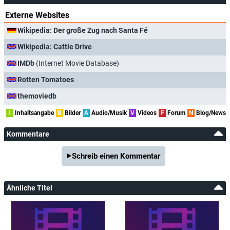
Externe Websites
Wikipedia: Der große Zug nach Santa Fé
Wikipedia: Cattle Drive
IMDb
(Internet Movie Database)
Rotten Tomatoes
themoviedb
I
Inhaltsangabe
B
Bilder
A
Audio/Musik
V
Videos
F
Forum
N
Blog/News
Kommentare
Schreib einen Kommentar
Ähnliche Titel