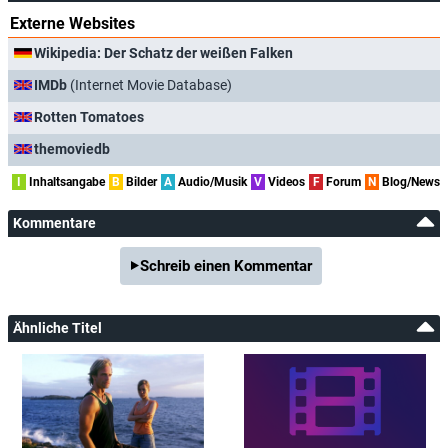
Externe Websites
Wikipedia: Der Schatz der weißen Falken
IMDb
(Internet Movie Database)
Rotten Tomatoes
themoviedb
I
Inhaltsangabe
B
Bilder
A
Audio/Musik
V
Videos
F
Forum
N
Blog/News
Kommentare
Schreib einen Kommentar
Ähnliche Titel