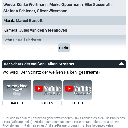
Wiedé
,
Sönke Wortmann
,
Meike Oppermann
,
Elke Sasserath
,
Stefaan Schieder
,
Oliver Wissmann
Musik:
Marcel Barsotti
Kamera:
Jules van den Steenhoven
Schnitt:
Ueli Christen
mehr
Regieassistenz:
Wolfgang Groos
Der Schatz der weißen Falken Streams
Wo wird "Der Schatz der weißen Falken" gestreamt?
KAUFEN
KAUFEN
LEIHEN
* Bei den mit einem Sternchen gekennzeichneten Links handelt es sich um Provisions-
Links (Affiliate-Links). Erfolgt über einen solchen Link eine Bestellung, erhalten wir
Provisionen im Rahmen eines Affiliate-Partnerprogramms. Das bedeutet keine