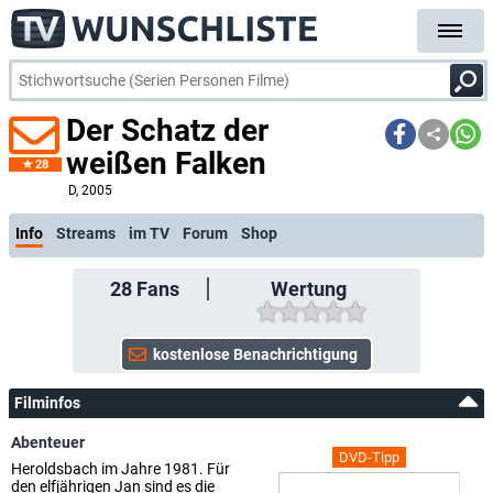
Der Schatz der
weißen Falken
28
D
, 2005
Info
Streams
im TV
Forum
Shop
28
Fans
Wertung
Filminfos
Abenteuer
DVD-Tipp
Heroldsbach im Jahre 1981. Für
den elfjährigen Jan sind es die