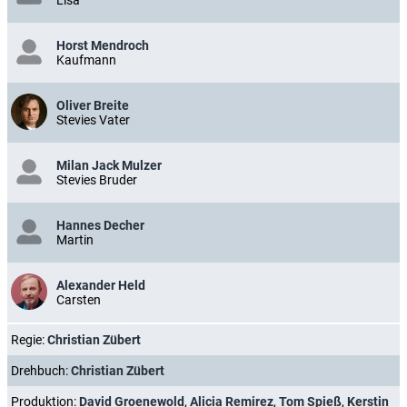
Lisa
Horst Mendroch
Kaufmann
Oliver Breite
Stevies Vater
Milan Jack Mulzer
Stevies Bruder
Hannes Decher
Martin
Alexander Held
Carsten
Regie:
Christian Zübert
Drehbuch:
Christian Zübert
Produktion:
David Groenewold
,
Alicia Remirez
,
Tom Spieß
,
Kerstin