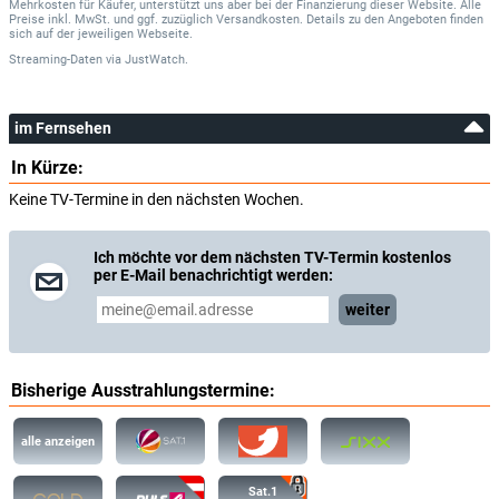
Mehrkosten für Käufer, unterstützt uns aber bei der Finanzierung dieser Website. Alle
Preise inkl. MwSt. und ggf. zuzüglich Versandkosten. Details zu den Angeboten finden
sich auf der jeweiligen Webseite.
Streaming-Daten
via
JustWatch.
im Fernsehen
In Kürze:
Keine TV-Termine in den nächsten Wochen.
Ich möchte vor dem nächsten TV-Termin kostenlos
per E-Mail benachrichtigt werden:
weiter
Bisherige Ausstrahlungstermine:
alle anzeigen
Sat.1