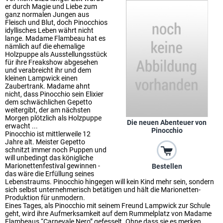
er durch Magie und Liebe zum
ganz normalen Jungen aus
Fleisch und Blut, doch Pinocchios
idyllisches Leben währt nicht
lange. Madame Flambeau hat es
nämlich auf die ehemalige
Holzpuppe als Ausstellungsstück
für ihre Freakshow abgesehen
und verabreicht ihr und dem
kleinen Lampwick einen
Zaubertrank. Madame ahnt
nicht, dass Pinocchio sein Elixier
dem schwächlichen Gepetto
weitergibt, der am nächsten
Morgen plötzlich als Holzpuppe
Die neuen Abenteuer von
erwacht ...
Pinocchio
Pinocchio ist mittlerweile 12
Jahre alt. Meister Gepetto
schnitzt immer noch Puppen und
will unbedingt das königliche
Marionettenfestival gewinnen -
Bestellen
das wäre die Erfüllung seines
Lebenstraums. Pinocchio hingegen will kein Kind mehr sein, sondern
sich selbst unternehmerisch betätigen und hält die Marionetten-
Produktion für unmodern.
Eines Tages, als Pinocchio mit seinem Freund Lampwick zur Schule
geht, wird ihre Aufmerksamkeit auf dem Rummelplatz von Madame
Flambeaus “Carnevale Nero” gefesselt. Ohne dass sie es merken,