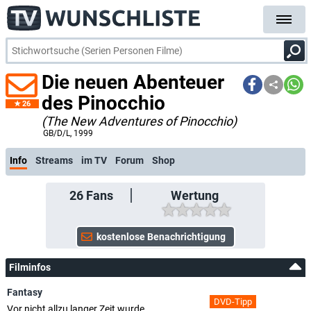
Die neuen Abenteuer
des Pinocchio
26
(The New Adventures of Pinocchio)
GB/D/L
, 1999
Info
Streams
im TV
Forum
Shop
26
Fans
Wertung
Filminfos
Fantasy
DVD-Tipp
Vor nicht allzu langer Zeit wurde