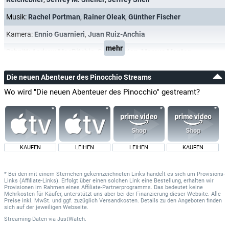
Musik:
Rachel Portman
,
Rainer Oleak
,
Günther Fischer
Kamera:
Ennio Guarnieri
,
Juan Ruiz-Anchia
mehr
Schnitt:
Andrew MacRitchie
,
Sean Barton
,
Marcus Manton
Die neuen Abenteuer des Pinocchio Streams
Wo wird "Die neuen Abenteuer des Pinocchio" gestreamt?
KAUFEN
LEIHEN
LEIHEN
KAUFEN
* Bei den mit einem Sternchen gekennzeichneten Links handelt es sich um Provisions-
Links (Affiliate-Links). Erfolgt über einen solchen Link eine Bestellung, erhalten wir
Provisionen im Rahmen eines Affiliate-Partnerprogramms. Das bedeutet keine
Mehrkosten für Käufer, unterstützt uns aber bei der Finanzierung dieser Website. Alle
Preise inkl. MwSt. und ggf. zuzüglich Versandkosten. Details zu den Angeboten finden
sich auf der jeweiligen Webseite.
Streaming-Daten
via
JustWatch.