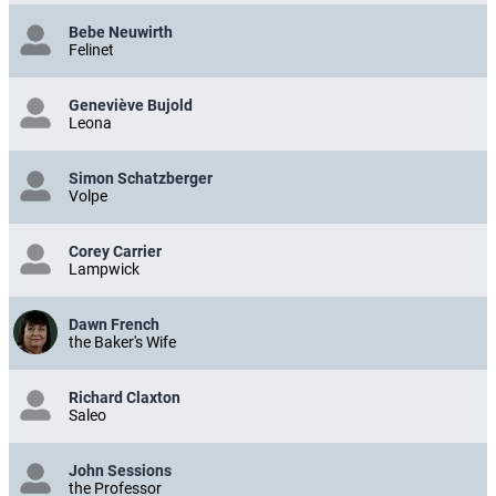
Bebe Neuwirth
Felinet
Geneviève Bujold
Leona
Simon Schatzberger
Volpe
Corey Carrier
Lampwick
Dawn French
the Baker's Wife
Richard Claxton
Saleo
John Sessions
the Professor