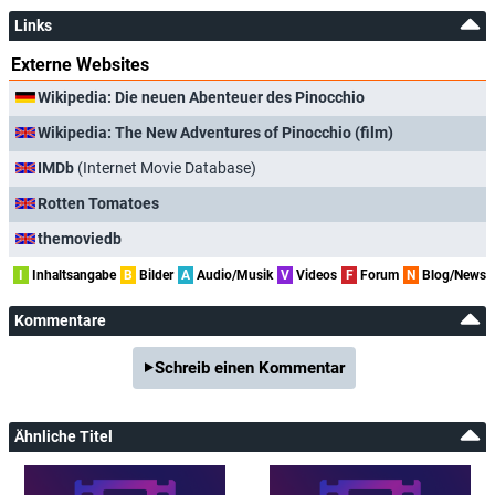
Links
Externe Websites
Wikipedia: Die neuen Abenteuer des Pinocchio
Wikipedia: The New Adventures of Pinocchio (film)
IMDb
(Internet Movie Database)
Rotten Tomatoes
themoviedb
I
Inhaltsangabe
B
Bilder
A
Audio/Musik
V
Videos
F
Forum
N
Blog/News
Kommentare
Schreib einen Kommentar
Ähnliche Titel