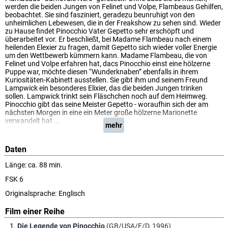
werden die beiden Jungen von Felinet und Volpe, Flambeaus Gehilfen,
beobachtet. Sie sind fasziniert, geradezu beunruhigt von den
unheimlichen Lebewesen, die in der Freakshow zu sehen sind. Wieder
zu Hause findet Pinocchio Vater Gepetto sehr erschöpft und
überarbeitet vor. Er beschließt, bei Madame Flambeau nach einem
heilenden Elexier zu fragen, damit Gepetto sich wieder voller Energie
um den Wettbewerb kümmern kann. Madame Flambeau, die von
Felinet und Volpe erfahren hat, dacs Pinocchio einst eine hölzerne
Puppe war, möchte diesen “Wunderknaben” ebenfalls in ihrem
Kuriositäten-Kabinett ausstellen. Sie gibt ihm und seinem Freund
Lampwick ein besonderes Elixier, das die beiden Jungen trinken
sollen. Lampwick trinkt sein Fläschchen noch auf dem Heimweg.
Pinocchio gibt das seine Meister Gepetto - woraufhin sich der am
nächsten Morgen in eine ein Meter große hölzerne Marionette
verwandelt hat ...
mehr
(Sat.1)
Daten
Länge: ca. 88 min.
FSK 6
Originalsprache:
Englisch
Film einer Reihe
Die Legende von Pinocchio
(GB/USA/F/D, 1996)