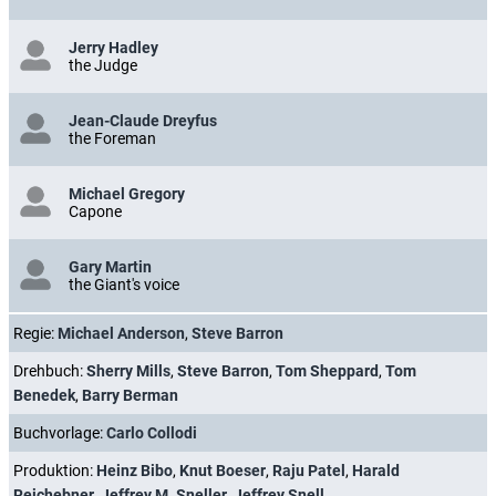
Jerry Hadley
the Judge
Jean-Claude Dreyfus
the Foreman
Michael Gregory
Capone
Gary Martin
the Giant's voice
Regie:
Michael Anderson
,
Steve Barron
Drehbuch:
Sherry Mills
,
Steve Barron
,
Tom Sheppard
,
Tom
Benedek
,
Barry Berman
Buchvorlage:
Carlo Collodi
Produktion:
Heinz Bibo
,
Knut Boeser
,
Raju Patel
,
Harald
Reichebner
,
Jeffrey M. Sneller
,
Jeffrey Snell