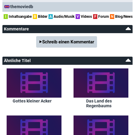
themoviedb
I
Inhaltsangabe
B
Bilder
A
Audio/Musik
V
Videos
F
Forum
N
Blog/News
Kommentare
Schreib einen Kommentar
Ähnliche Titel
Gottes kleiner Acker
Das Land des
Regenbaums