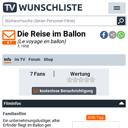
Die Reise im Ballon
(Le voyage en ballon)
7
F
, 1958
Info
im TV
Forum
Shop
7
Fans
Wertung
Filminfos
Familienfilm
DVD-Tipp
Ein unternehmungslustiger, alter
Erfinder fliegt im Ballon gen