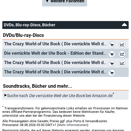
▼ weitere Favoriten
DVDs, Blu-ray-Discs, Bücher
DVDs/Blu-ray-Discs
*
The Crazy World of Ute Bock ( Die verrückte Welt der Ute Bock )
*
Die verrückte Welt der Ute Bock - Edition der Standard
*
The Crazy World of Ute Bock ( Die verrückte Welt der Ute Bock ) [ NON-USA FORMAT, PAL, Reg.0 Import - Germany ] by Ute Bock
*
The Crazy World of Ute Bock ( Die verrückte Welt der Ute Bock ) [ NON-USA FORMAT, PAL, Reg.0 Import - Germany ]
Soundtracks, Bücher und mehr...
*
Suche nach
Die verrückte Welt der Ute Bock
bei Amazon.de
*
Transparenzhinweis: Für gekennzeichnete Links erhalten wir Provisionen im Rahmen
eines Affiliate-Partnerprogramms. Das bedeutet keine Mehrkosten für Käufer,
unterstützt uns aber bei der Finanzierung dieser Website.
Alle Preisangaben ohne Gewähr, Preise ggf. plus Porto & Versandkosten.
Preisstand: 08.08.2026 03:00 GMT+1 (
Mehr Informationen
)
Bestimmte Inhalte, die auf dieser Website angezeigt werden, stammen von Amazon.