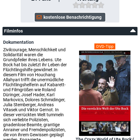
Filminfos
Dokumentation
DVD-Tipp
Zivilcourage, Menschlichkeit und
Solidarität waren die
Grundpfeiler ihres Lebens. Ute
Bock hat bis zuletzt ihr Leben der
Flüchtlingshilfe gewidmet.In
diesem Film von Houchang
Allahyari trifft die unermüdliche
Flüchtlingshelferin auf Kabarett-
und Filmgrößen wie Roland
Düringer, Josef Hader, Karl
Markovics, Dolores Schmidinger,
Julia Stemberger, Andreas
Vitasek und Viktor Gernot. In
dieser verrückten Welt tummeln
sich verliebte Polizisten,
gnadenlose Beamte, grantige
Anrainer und Fremdenpolizisten,
die von ihrem Gewissen geplagt
The Crazy World of Ute Bock (
werden. Engagierte