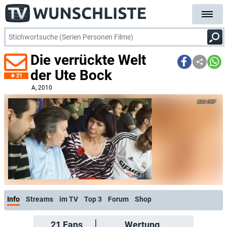
Die verrückte Welt
der Ute Bock
21
A
, 2010
ORF
Info
Streams
im TV
Top 3
Forum
Shop
21
Fans
Wertung