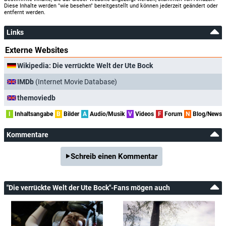
Diese Inhalte werden "wie besehen" bereitgestellt und können jederzeit geändert oder
entfernt werden.
Links
Externe Websites
Wikipedia: Die verrückte Welt der Ute Bock
IMDb
(Internet Movie Database)
themoviedb
I
Inhaltsangabe
B
Bilder
A
Audio/Musik
V
Videos
F
Forum
N
Blog/News
Kommentare
Schreib einen Kommentar
"Die verrückte Welt der Ute Bock"-Fans mögen auch