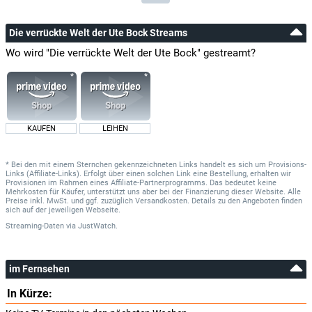
Die verrückte Welt der Ute Bock Streams
Wo wird "Die verrückte Welt der Ute Bock" gestreamt?
KAUFEN
LEIHEN
* Bei den mit einem Sternchen gekennzeichneten Links handelt es sich um Provisions-
Links (Affiliate-Links). Erfolgt über einen solchen Link eine Bestellung, erhalten wir
Provisionen im Rahmen eines Affiliate-Partnerprogramms. Das bedeutet keine
Mehrkosten für Käufer, unterstützt uns aber bei der Finanzierung dieser Website. Alle
Preise inkl. MwSt. und ggf. zuzüglich Versandkosten. Details zu den Angeboten finden
sich auf der jeweiligen Webseite.
Streaming-Daten
via
JustWatch.
im Fernsehen
In Kürze: