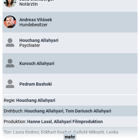
Notärztin
Andreas Vitásek
Hundebesitzer
Houchang Allahyari
Psychiater
Kurosch Allahyari
Pedram Bashoki
Regie:
Houchang Allahyari
Drehbuch:
Houchang Allahyari
,
Tom Dariusch Allahyari
Produktion:
Hanne Lassl
,
Allahyari Filmproduktion
Ton:
Laura Endres
,
Eckhart Goebel
,
Gailuté Miksyté
,
Lenka
mehr
Mikulová