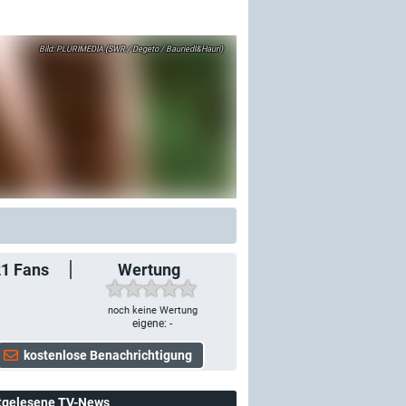
PLURIMEDIA (SWR / Degeto / Bauriedl&Hauri)
21
Fans
Wertung
noch keine Wertung
eigene: -
tgelesene TV-News