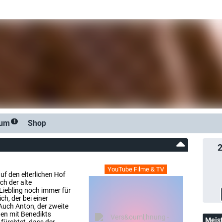
rum
Shop
1
YouTube Filme & TV
uf den elterlichen Hof
ch der alte
Liebling noch immer für
h, der bei einer
Auch Anton, der zweite
hen mit Benedikts
Meis