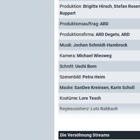
Produktion:
Brigitte Hirsch
,
Stefan Rose
Ruppert
Produktionsauftrag:
ARD
Produktionsfirma:
ARD Degeto
,
ARD
Musik:
Jochen Schmidt-Hambrock
Kamera:
Michael Wiesweg
Schnitt:
Uschi Born
Szenenbild:
Petra Heim
Maske:
SanDee Kreinsen
,
Karin Scholl
Kostüme:
Lore Tesch
Regieassistenz:
Lutz Rabbach
Spezialeffekte:
Phillip J. Braunschober
Die Versöhnung Streams