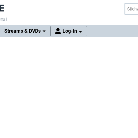
tal
Streams & DVDs
Log-In