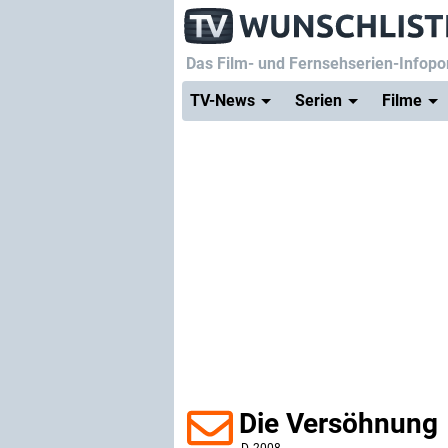
Das Film- und Fernsehserien-Infopor
TV-News
Serien
Filme
Die Versöhnung