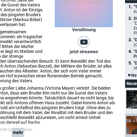
fürchtet, dass der
die Gunst des Vaters
"
 Anton ist der Einzige,
K
d des jüngsten Bruders
D
 Stirner (Markus Böker)
"
verlassen hat.
E
Versöhnung
er gemeinsamen
P
kommen: ein tragischer
"
Benedikt verantwortlich
(
 Bitten der Mutter
er liegt im Sterben und
"
jetzt streamen
h der strenge
P
 den überraschenden Besuch. Er kann Benedikt den Tod des
"
Anton (Sebastian Bezzel), der Mittlere der Brüder, ist alles
s
ftauchen des Ältesten. Anton, der sich vom Vater immer
Ne
chen Hof inzwischen einen florierenden Betrieb gemacht,
nnung des Vaters.
Neue
s großer Liebe Johanna (Victoria Mayer) verlobt. Die beiden
nton, dass sein Bruder ihm nicht nur die Gunst des Vaters
 wegnehmen könnte. Tatsächlich dauert es nicht lange, bis
ikt sich Antons offenen Hass zuzieht. Dabei könnte Anton als
chuld am Unfalltod des jüngsten Bruders trägt. Ohne dies zu
öhnung mit dem Vater, der Rivalität mit dem Bruder und den
schließt Benedikt abzureisen, um nicht erneut Unheil
ton derweil auf Rache.
eit zu eskalieren.
mehr