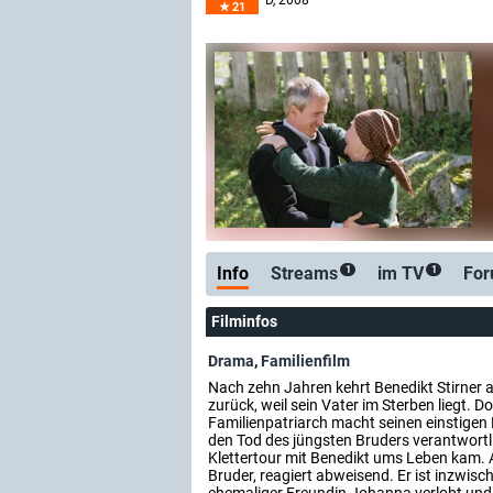
D
, 2008
21
Info
Streams
im TV
Fo
1
1
Filminfos
Drama
,
Familienfilm
Nach zehn Jahren kehrt Benedikt Stirner a
zurück, weil sein Vater im Sterben liegt. Do
Familienpatriarch macht seinen einstigen 
den Tod des jüngsten Bruders verantwortlic
Klettertour mit Benedikt ums Leben kam. 
Bruder, reagiert abweisend. Er ist inzwisc