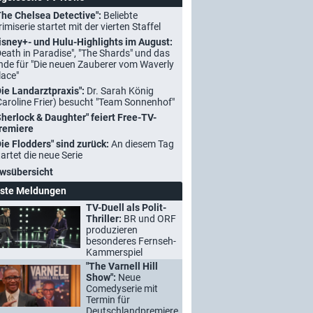
The Chelsea Detective":
Beliebte
rimiserie startet mit der vierten Staffel
isney+- und Hulu-Highlights im August:
Death in Paradise", "The Shards" und das
nde für "Die neuen Zauberer vom Waverly
lace"
Die Landarztpraxis":
Dr. Sarah König
Caroline Frier) besucht "Team Sonnenhof"
Sherlock & Daughter" feiert Free-TV-
remiere
Die Flodders" sind zurück:
An diesem Tag
tartet die neue Serie
wsübersicht
ste Meldungen
TV-Duell als Polit-
Thriller:
BR und ORF
produzieren
besonderes Fernseh-
Kammerspiel
"The Varnell Hill
Show":
Neue
Comedyserie mit
Termin für
Deutschlandpremiere