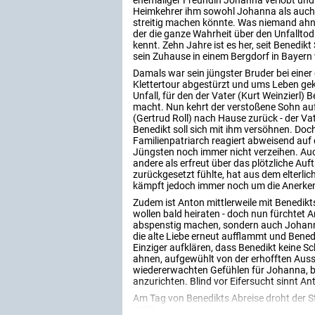
ehemaliger Freundin Johanna verlobt und 
Heimkehrer ihm sowohl Johanna als auch 
streitig machen könnte. Was niemand ahnt:
der die ganze Wahrheit über den Unfallto
kennt. Zehn Jahre ist es her, seit Benedikt
sein Zuhause in einem Bergdorf in Bayern 
Damals war sein jüngster Bruder bei ein
Klettertour abgestürzt und ums Leben ge
Unfall, für den der Vater (Kurt Weinzierl) 
macht. Nun kehrt der verstoßene Sohn auf
(Gertrud Roll) nach Hause zurück - der Vat
Benedikt soll sich mit ihm versöhnen. Doc
Familienpatriarch reagiert abweisend auf
Jüngsten noch immer nicht verzeihen. Auch 
andere als erfreut über das plötzliche Au
zurückgesetzt fühlte, hat aus dem elterli
kämpft jedoch immer noch um die Anerke
Zudem ist Anton mittlerweile mit Benedikt
wollen bald heiraten - doch nun fürchtet A
abspenstig machen, sondern auch Johanna
die alte Liebe erneut aufflammt und Bened
Einziger aufklären, dass Benedikt keine S
ahnen, aufgewühlt von der erhofften Auss
wiedererwachten Gefühlen für Johanna, be
anzurichten. Blind vor Eifersucht sinnt An
Am Tag von Benedikts Abreise droht der Str
(ARD)