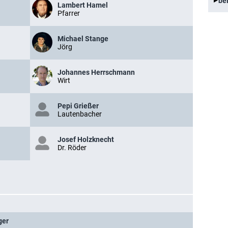
be
Lambert Hamel
Pfarrer
Michael Stange
Jörg
Johannes Herrschmann
Wirt
Pepi Grießer
Lautenbacher
Josef Holzknecht
Dr. Röder
ger