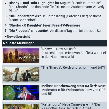
Disney+- und Hulu-Highlights im August:
"Death in Paradise",
"The Shards" und das Ende für "Die neuen Zauberer vom Waverly
Place"
"Die Landarztpraxis":
Dr. Sarah König (Caroline Frier) besucht
"Team Sonnenhof"
"Sherlock & Daughter" feiert Free-TV-Premiere
"Die Flodders" sind zurück:
An diesem Tag startet die neue Serie
Newsübersicht
Neueste Meldungen
"Roswell:
New Mexico":
Deutschlandpremiere von Staffel 4 wird tief
in der Nacht versteckt
"The Shards":
Reich und schön... und tot?!
Melissa Naschenweng statt DJ Ötzi:
Neue
Moderatorin für Weihnachtsshow von ORF
und BR
"Keltenburg":
Neue Crime-Serie mit "Der
Pass"-Star Julia Jentsch in Arbeit