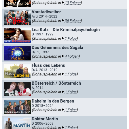
(Schauspielerin in
13 Folgen
)
Vorstadtweiber
A/D, 2014–2022
(Schauspielerin in
36 Folgen
)
Lea Katz - Die Kriminalpsychologin
D, 1997–1999
(Schauspielerin in
1 Folge
)
Das Geheimnis des Sagala
D/PL, 1997
(Schauspielerin in
4 Folgen
)
Fluss des Lebens
D/A, 2013–2019
(Schauspielerin in
1 Folge
)
BÖsterreich / Boͤsterreich
A, 2014
(Schauspielerin in
1 Folge
)
Daheim in den Bergen
D, 2018–2024
(Schauspielerin in
1 Folge
)
Doktor Martin
D, 2006–2009
(Schauspielerin in
1 Folge
)