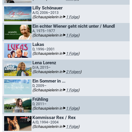
Lilly Schönauer
A/D, 2006–2013
(Schauspielerin in
1 Folge
)
Ein echter Wiener geht nicht unter / Mundl
A, 1975–1977
(Schauspielerin in
1 Folge
)
Lukas
D, 1996–2001
(Schauspielerin in
1 Folge
)
Lena Lorenz
D/A, 2015–
(Schauspielerin in
2 Folgen
)
Ein Sommer in ...
D, 2009–
(Schauspielerin in
1 Folge
)
Frühling
D, 2011–
(Schauspielerin in
1 Folge
)
Kommissar Rex / Rex
A/D, 1994–2004
(Schauspielerin in
1 Folge
)