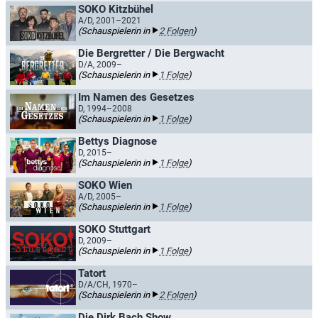
SOKO Kitzbühel
A/D, 2001–2021
(Schauspielerin in
2 Folgen
)
Die Bergretter / Die Bergwacht
D/A, 2009–
(Schauspielerin in
1 Folge
)
Im Namen des Gesetzes
D, 1994–2008
(Schauspielerin in
1 Folge
)
Bettys Diagnose
D, 2015–
(Schauspielerin in
1 Folge
)
SOKO Wien
A/D, 2005–
(Schauspielerin in
1 Folge
)
SOKO Stuttgart
D, 2009–
(Schauspielerin in
1 Folge
)
Tatort
D/A/CH, 1970–
(Schauspielerin in
2 Folgen
)
Die Dirk Bach Show