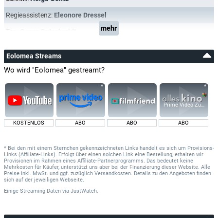
Regieassistenz:
Eleonore Dressel
mehr
Ton:
Georg Gutschmidt
Eolomea Streams
Wo wird "Eolomea" gestreamt?
Prime Video Zusatz-K
KOSTENLOS
ABO
ABO
ABO
* Bei den mit einem Sternchen gekennzeichneten Links handelt es sich um Provisions-
Links (Affiliate-Links). Erfolgt über einen solchen Link eine Bestellung, erhalten wir
Provisionen im Rahmen eines Affiliate-Partnerprogramms. Das bedeutet keine
Mehrkosten für Käufer, unterstützt uns aber bei der Finanzierung dieser Website. Alle
Preise inkl. MwSt. und ggf. zuzüglich Versandkosten. Details zu den Angeboten finden
sich auf der jeweiligen Webseite.
Einige Streaming-Daten
via
JustWatch.