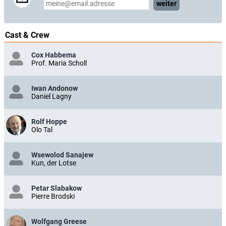
weiter
Cast & Crew
Cox Habbema
Prof. Maria Scholl
Iwan Andonow
Daniel Lagny
Rolf Hoppe
Olo Tal
Wsewolod Sanajew
Kun, der Lotse
Petar Slabakow
Pierre Brodski
Wolfgang Greese