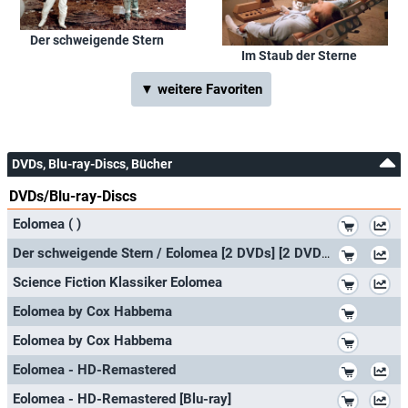
Der schweigende Stern
Im Staub der Sterne
▼ weitere Favoriten
DVDs, Blu-ray-Discs, Bücher
DVDs/Blu-ray-Discs
*
Eolomea ( )
*
Der schweigende Stern / Eolomea [2 DVDs] [2 DVDs]
*
Science Fiction Klassiker Eolomea
*
Eolomea by Cox Habbema
*
Eolomea by Cox Habbema
*
Eolomea - HD-Remastered
*
Eolomea - HD-Remastered [Blu-ray]