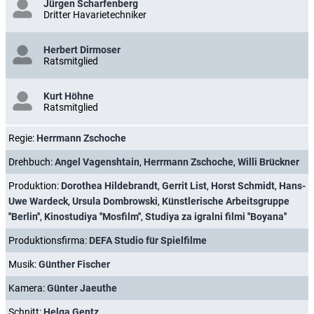
Jürgen Scharfenberg
Dritter Havarietechniker
Herbert Dirmoser
Ratsmitglied
Kurt Höhne
Ratsmitglied
Regie:
Herrmann Zschoche
Drehbuch:
Angel Vagenshtain
,
Herrmann Zschoche
,
Willi Brückner
Produktion:
Dorothea Hildebrandt
,
Gerrit List
,
Horst Schmidt
,
Hans-
Uwe Wardeck
,
Ursula Dombrowski
,
Künstlerische Arbeitsgruppe
''Berlin''
,
Kinostudiya ''Mosfilm''
,
Studiya za igralni filmi ''Boyana''
Produktionsfirma:
DEFA Studio für Spielfilme
Musik:
Günther Fischer
Kamera:
Günter Jaeuthe
Schnitt:
Helga Gentz