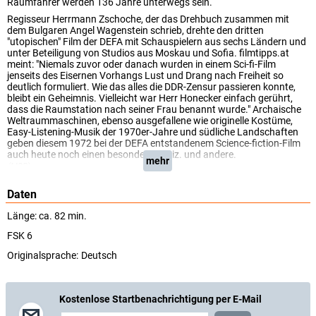
Raumfahrer werden 136 Jahre unterwegs sein.
Regisseur Herrmann Zschoche, der das Drehbuch zusammen mit
dem Bulgaren Angel Wagenstein schrieb, drehte den dritten
"utopischen" Film der DEFA mit Schauspielern aus sechs Ländern und
unter Beteiligung von Studios aus Moskau und Sofia. filmtipps.at
meint: "Niemals zuvor oder danach wurden in einem Sci-fi-Film
jenseits des Eisernen Vorhangs Lust und Drang nach Freiheit so
deutlich formuliert. Wie das alles die DDR-Zensur passieren konnte,
bleibt ein Geheimnis. Vielleicht war Herr Honecker einfach gerührt,
dass die Raumstation nach seiner Frau benannt wurde." Archaische
Weltraummaschinen, ebenso ausgefallene wie originelle Kostüme,
Easy-Listening-Musik der 1970er-Jahre und südliche Landschaften
geben diesem 1972 bei der DEFA entstandenem Science-fiction-Film
auch heute noch einen besonderen Reiz. und andere.
mehr
(MDR)
Daten
Länge: ca. 82 min.
FSK 6
Originalsprache:
Deutsch
Kostenlose Startbenachrichtigung per E-Mail