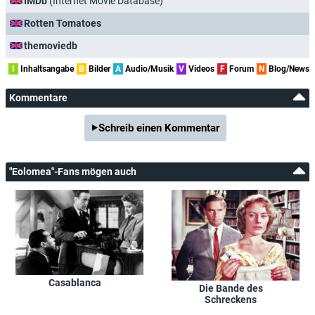
IMDb
(Internet Movie Database)
Rotten Tomatoes
themoviedb
I
Inhaltsangabe
B
Bilder
A
Audio/Musik
V
Videos
F
Forum
N
Blog/News
Kommentare
Schreib einen Kommentar
"Eolomea"-Fans mögen auch
Casablanca
Die Bande des
Schreckens