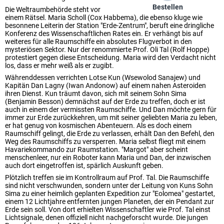
Bestellen
Die Weltraumbehörde steht vor
einem Rätsel. Maria Scholl (Cox Habbema), die ebenso kluge wie
besonnene Leiterin der Station "Erde-Zentrum", beruft eine dringliche
Konferenz des Wissenschaftlichen Rates ein. Er verhängt bis auf
weiteres für alle Raumschiffe ein absolutes Flugverbot in den
mysteriösen Sektor. Nur der renommierte Prof. Oli Tal (Rolf Hoppe)
protestiert gegen diese Entscheidung. Maria wird den Verdacht nicht
los, dass er mehr weiß als er zugibt.
Währenddessen verrichten Lotse Kun (Wsewolod Sanajew) und
Kapitän Dan Lagny (Iwan Andonow) auf einem nahen Asteroiden
ihren Dienst. Kun träumt davon, sich mit seinem Sohn Sima
(Benjamin Besson) demnächst auf der Erde zu treffen, doch er ist
auch in einem der vermissten Raumschiffe. Und Dan möchte gern für
immer zur Erde zurückkehren, um mit seiner geliebten Maria zu leben,
er hat genug von kosmischen Abenteuern. Als es doch einem
Raumschiff gelingt, die Erde zu verlassen, erhält Dan den Befehl, den
Weg des Raumschiffs zu versperren. Maria selbst fliegt mit einem
Havariekommando zur Raumstation. "Margot" aber scheint
menschenleer, nur ein Roboter kann Maria und Dan, der inzwischen
auch dort eingetroffen ist, spärlich Auskunft geben.
Plötzlich treffen sie im Kontrollraum auf Prof. Tal. Die Raumschiffe
sind nicht verschwunden, sondern unter der Leitung von Kuns Sohn
Sima zu einer heimlich geplanten Expedition zur "Eolomea" gestartet,
einem 12 Lichtjahre entfernten jungen Planeten, der ein Pendant zur
Erde sein soll. Von dort erhielten Wissenschaftler wie Prof. Tal einst
Lichtsignale, denen offiziell nicht nachgeforscht wurde. Die jungen