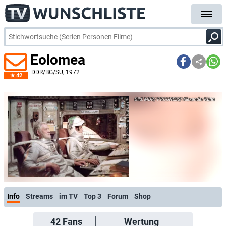
Eolomea
DDR/BG/SU
, 1972
42
MDR/ PROGRESS/ Alexander Kühn
Info
Streams
im TV
Top 3
Forum
Shop
42
Fans
Wertung