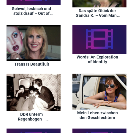
Schwul, lesbisch und
Das späte Glück der
stolz drauf – Out of
Sandra K. – Vom Mann
Istanbul -
zur Frau
Homosexualität als
Grenzüberschreitung
Words: An Exploration
of Identity
Trans Is Beautiful!
Mein Leben zwischen
DDR unterm
den Geschlechtern
Regenbogen –
Homosexuelle in der
DDR