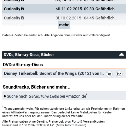
Curiosity
Mi, 11.02.2015
09:30
Gefährliche Liebe
Curiosity
Di, 10.02.2015
04:45
Gefährliche Liebe
mehr
Curiosity
Mo, 09.02.2015
22:45
Gefährliche Liebe
Daten & Zeiten kalendarisch. Alle Angaben ohne Gewähr auf Vollständigkeit.
DVDs, Blu-ray-Discs, Bücher
DVDs/Blu-ray-Discs
*
Disney Tinkerbell: Secret of the Wings (2012) von Ian McKellen
Soundtracks, Bücher und mehr...
*
Suche nach
Gefährliche Liebe
bei Amazon.de
*
Transparenzhinweis: Für gekennzeichnete Links erhalten wir Provisionen im Rahmen
eines Affiliate-Partnerprogramms. Das bedeutet keine Mehrkosten für Käufer,
unterstützt uns aber bei der Finanzierung dieser Website.
Alle Preisangaben ohne Gewähr, Preise ggf. plus Porto & Versandkosten.
Preisstand: 07.08.2026 03:00 GMT+1 (
Mehr Informationen
)