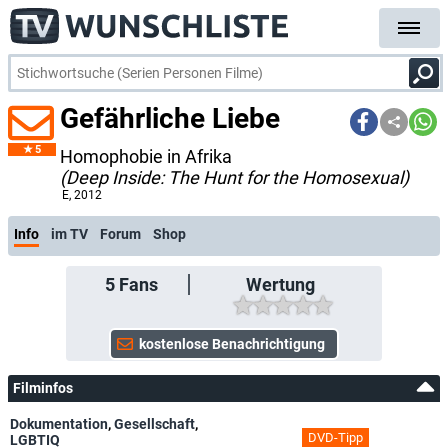
Gefährliche Liebe
5
Homophobie in Afrika
(Deep Inside: The Hunt for the Homosexual)
E
, 2012
Info
im TV
Forum
Shop
5
Fans
Wertung
Filminfos
Dokumentation
,
Gesellschaft
,
DVD-Tipp
LGBTIQ