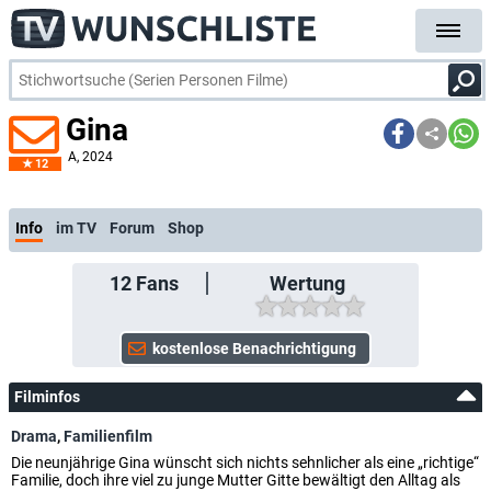
Gina
A
, 2024
12
Info
im TV
Forum
Shop
12
Fans
Wertung
Filminfos
Drama
,
Familienfilm
Die neunjährige Gina wünscht sich nichts sehnlicher als eine „richtige“
Familie, doch ihre viel zu junge Mutter Gitte bewältigt den Alltag als