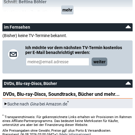
Schnitt:
Bettina Böhler
mehr
Kostüme:
Monika Buttinger
im Fernsehen
(Bisher) keine TV-Termine bekannt.
Ich möchte vor dem nächsten TV-Termin kostenlos
per E-Mail benachrichtigt werden:
weiter
DVDs, Blu-ray-Discs, Bücher
DVDs, Blu-ray-Discs, Soundtracks, Bücher und mehr...
*
Suche nach
Gina
bei Amazon.de
*
Transparenzhinweis: Für gekennzeichnete Links erhalten wir Provisionen im Rahmen
eines Affiliate-Partnerprogramms. Das bedeutet keine Mehrkosten für Käufer,
unterstützt uns aber bei der Finanzierung dieser Website.
Alle Preisangaben ohne Gewähr, Preise ggf. plus Porto & Versandkosten.
Preisstand: 06.08.2026 03:00 GMT+1 (
Mehr Informationen
)