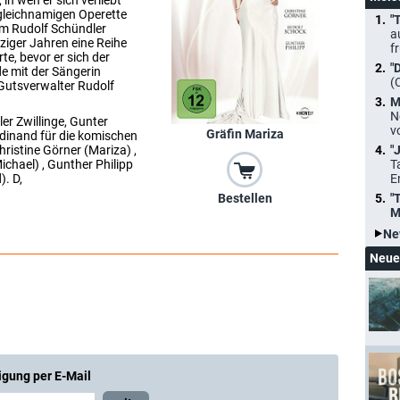
in wen er sich verliebt
gleichnamigen Operette
"
m Rudolf Schündler
a
nfziger Jahren eine Reihe
f
e, bevor er sich der
"
de mit der Sängerin
(
 Gutsverwalter Rudolf
M
N
er Zwillinge, Gunter
v
Gräfin Mariza
rdinand für die komischen
ristine Görner (Mariza) ,
"
ichael) , Gunther Philipp
T
. D,
E
"
Bestellen
M
Ne
Neue
igung per E-Mail