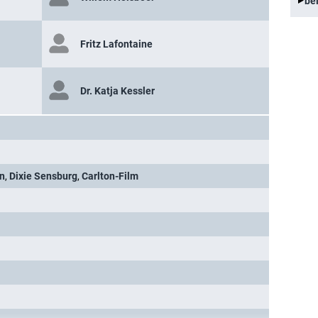
be
Fritz Lafontaine
Dr. Katja Kessler
hn
,
Dixie Sensburg
,
Carlton-Film