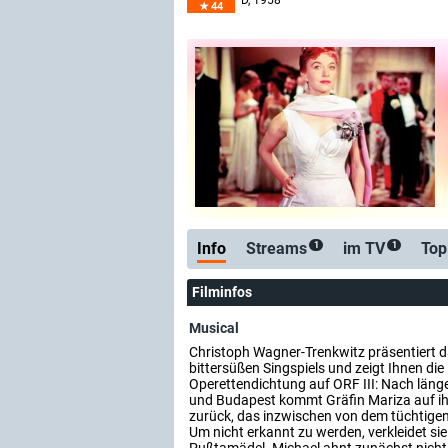
D
, 1958
44
Info
Streams
im TV
Top
1
1
Filminfos
Musical
Christoph Wagner-Trenkwitz präsentiert d
bittersüßen Singspiels und zeigt Ihnen die
Operettendichtung auf ORF III: Nach läng
und Budapest kommt Gräfin Mariza auf ih
zurück, das inzwischen von dem tüchtigen
Um nicht erkannt zu werden, verkleidet sie 