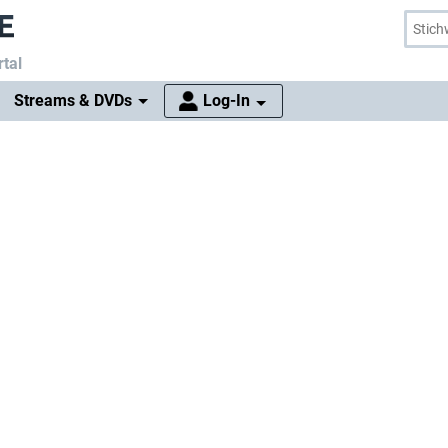
tal
Streams & DVDs
Log-In