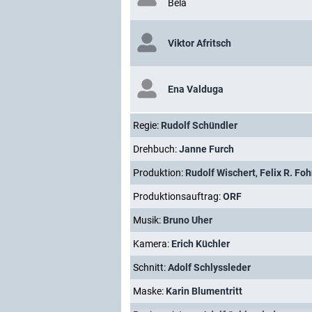
Bela
Viktor Afritsch
Ena Valduga
Regie:
Rudolf Schündler
Drehbuch:
Janne Furch
Produktion:
Rudolf Wischert
,
Felix R. Fo
Produktionsauftrag:
ORF
Musik:
Bruno Uher
Kamera:
Erich Küchler
Schnitt:
Adolf Schlyssleder
Maske:
Karin Blumentritt