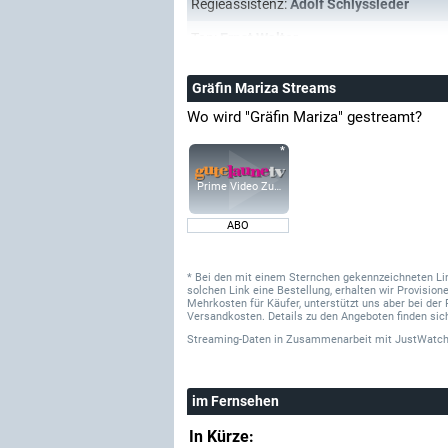
Regieassistenz:
Adolf Schlyssleder
Ton:
Ernst Walter
Gräfin Mariza Streams
Wo wird "Gräfin Mariza" gestreamt?
Prime Video Zusatz-Kanäle
ABO
* Bei den mit einem Sternchen gekennzeichneten Links
solchen Link eine Bestellung, erhalten wir Provisi
Mehrkosten für Käufer, unterstützt uns aber bei der 
Versandkosten. Details zu den Angeboten finden sich
Streaming-Daten
in Zusammenarbeit mit
JustWatch
im Fernsehen
In Kürze: