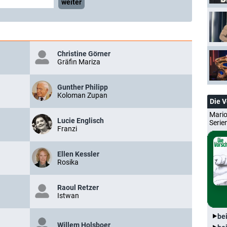
weiter
Christine Görner
Gräfin Mariza
Gunther Philipp
Koloman Zupan
Die 
Mario
Lucie Englisch
Serie
Franzi
Ellen Kessler
Rosika
Raoul Retzer
Istwan
be
Willem Holsboer