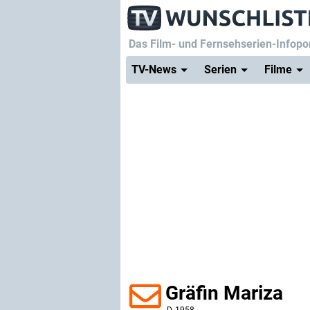
Das Film- und Fernsehserien-Infopor
TV-News
Serien
Filme
Gräfin Mariza