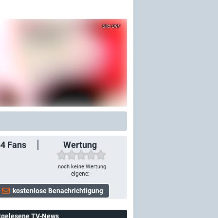
ORF
44
Fans
Wertung
noch keine Wertung
eigene: -
tgelesene TV-News