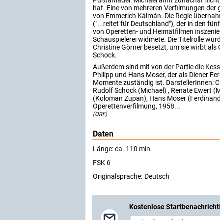
Pußtamädel. Michael ahnt zunächst nicht, 
hat. Eine von mehreren Verfilmungen der 
von Emmerich Kálmán. Die Regie übernah
("...reitet für Deutschland"), der in den fü
von Operetten- und Heimatfilmen inszeniert
Schauspielerei widmete. Die Titelrolle wur
Christine Görner besetzt, um sie wirbt als
Schock.
Außerdem sind mit von der Partie die Kessl
Philipp und Hans Moser, der als Diener Fe
Momente zuständig ist. DarstellerInnen: Ch
Rudolf Schock (Michael) , Renate Ewert (M
(Koloman Zupan), Hans Moser (Ferdinand)
Operettenverfilmung, 1958...
(ORF)
Daten
Länge: ca. 110 min.
FSK 6
Originalsprache:
Deutsch
Kostenlose Startbenachricht