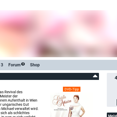
 3
Forum
Shop
0
DVD-Tipp
as Revival des
 Meister der
erem Aufenthalt in Wien
r ungarisches Gut
 Michael verwaltet wird.
sich als schlichtes
Meis