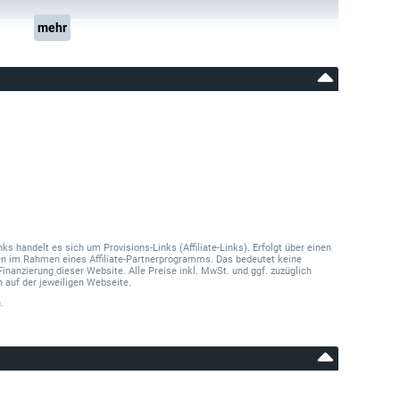
mehr
 handelt es sich um Provisions-Links (Affiliate-Links). Erfolgt über einen
onen im Rahmen eines Affiliate-Partnerprogramms. Das bedeutet keine
Finanzierung dieser Website. Alle Preise inkl. MwSt. und ggf. zuzüglich
 auf der jeweiligen Webseite.
.