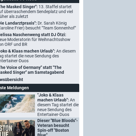
The Masked Singer":
13. Staffel startet
uf überraschendem Sendeplatz und viel
rüher als zuletzt
Die Landarztpraxis":
Dr. Sarah König
Caroline Frier) besucht "Team Sonnenhof"
elissa Naschenweng statt DJ Ötzi:
eue Moderatorin für Weihnachtsshow
on ORF und BR
Joko & Klaas machen Urlaub":
An diesem
ag startet die neue Sendung des
ntertainer-Duos
The Voice of Germany" statt "The
asked Singer" am Samstagabend
wsübersicht
ste Meldungen
"Joko & Klaas
machen Urlaub":
An
diesem Tag startet die
neue Sendung des
Entertainer-Duos
Dieser "Blue Bloods"-
Veteran besucht
Spin-off "Boston
Blue"