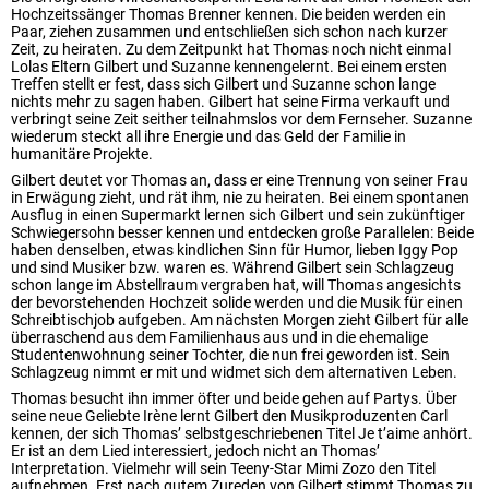
Hochzeitssänger Thomas Brenner kennen. Die beiden werden ein
Paar, ziehen zusammen und entschließen sich schon nach kurzer
Zeit, zu heiraten. Zu dem Zeitpunkt hat Thomas noch nicht einmal
Lolas Eltern Gilbert und Suzanne kennengelernt. Bei einem ersten
Treffen stellt er fest, dass sich Gilbert und Suzanne schon lange
nichts mehr zu sagen haben. Gilbert hat seine Firma verkauft und
verbringt seine Zeit seither teilnahmslos vor dem Fernseher. Suzanne
wiederum steckt all ihre Energie und das Geld der Familie in
humanitäre Projekte.
Gilbert deutet vor Thomas an, dass er eine Trennung von seiner Frau
in Erwägung zieht, und rät ihm, nie zu heiraten. Bei einem spontanen
Ausflug in einen Supermarkt lernen sich Gilbert und sein zukünftiger
Schwiegersohn besser kennen und entdecken große Parallelen: Beide
haben denselben, etwas kindlichen Sinn für Humor, lieben Iggy Pop
und sind Musiker bzw. waren es. Während Gilbert sein Schlagzeug
schon lange im Abstellraum vergraben hat, will Thomas angesichts
der bevorstehenden Hochzeit solide werden und die Musik für einen
Schreibtischjob aufgeben. Am nächsten Morgen zieht Gilbert für alle
überraschend aus dem Familienhaus aus und in die ehemalige
Studentenwohnung seiner Tochter, die nun frei geworden ist. Sein
Schlagzeug nimmt er mit und widmet sich dem alternativen Leben.
Thomas besucht ihn immer öfter und beide gehen auf Partys. Über
seine neue Geliebte Irène lernt Gilbert den Musikproduzenten Carl
kennen, der sich Thomas’ selbstgeschriebenen Titel Je t’aime anhört.
Er ist an dem Lied interessiert, jedoch nicht an Thomas’
Interpretation. Vielmehr will sein Teeny-Star Mimi Zozo den Titel
aufnehmen. Erst nach gutem Zureden von Gilbert stimmt Thomas zu,