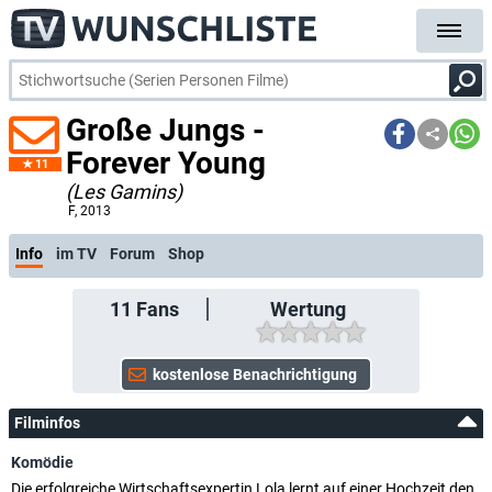
Große Jungs -
Forever Young
11
(Les Gamins)
F
, 2013
Info
im TV
Forum
Shop
11
Fans
Wertung
Filminfos
Komödie
Die erfolgreiche Wirtschaftsexpertin Lola lernt auf einer Hochzeit den