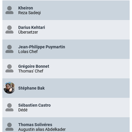
Kheiron
Reza Sadeqi
Darius Kehtari
Übersetzer
Jean-Philippe Puymartin
Lolas Chef
Grégoire Bonnet
Thomas' Chef
Stéphane Bak
Sébastien Castro
Dédé
Thomas Solivéres
Augustin alias Abdelkader