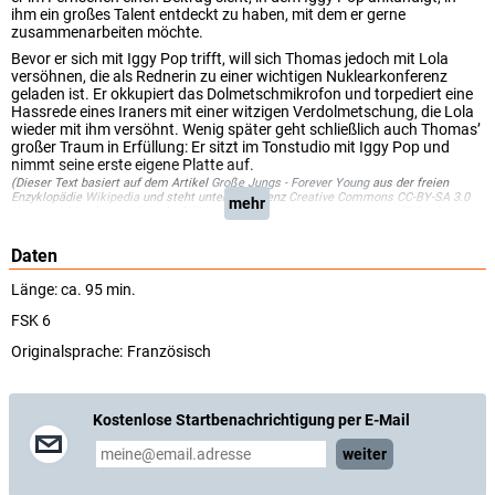
ihm ein großes Talent entdeckt zu haben, mit dem er gerne
zusammenarbeiten möchte.
Bevor er sich mit Iggy Pop trifft, will sich Thomas jedoch mit Lola
versöhnen, die als Rednerin zu einer wichtigen Nuklearkonferenz
geladen ist. Er okkupiert das Dolmetschmikrofon und torpediert eine
Hassrede eines Iraners mit einer witzigen Verdolmetschung, die Lola
wieder mit ihm versöhnt. Wenig später geht schließlich auch Thomas’
großer Traum in Erfüllung: Er sitzt im Tonstudio mit Iggy Pop und
nimmt seine erste eigene Platte auf.
(Dieser Text basiert auf dem Artikel
Große Jungs - Forever Young
aus der freien
Enzyklopädie
Wikipedia
und steht unter der Lizenz
Creative Commons CC-BY-SA 3.0
mehr
Unported
(
Kurzfassung
). In der Wikipedia ist eine
Liste der Autoren
verfügbar.)
Daten
Länge: ca. 95 min.
FSK 6
Originalsprache:
Französisch
Kostenlose Startbenachrichtigung per E-Mail
weiter