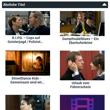
Ähnliche Titel
R.I.P.D. – Cops auf
Dampfnudelblues – Ein
Geisterjagd / Polizisten
Eberhoferkrimi
aus dem Jenseits / Rest
in Peace Department
StreetDance Kids -
Gemeinsam sind wir
Urlaub vom
Stars
Führerschein