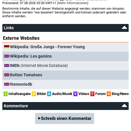
Preisstand: 07.08.2026 03:00 GMT+1 (
Mehr Informationen
)
Bestimmte Inhalte, die auf dieser Website angezeigt werden, stammen von Amazon.
Diese Inhalte werden "wie besehen" bereitgestellt und können jederzeit geändert oder
entfernt werden.
Links
Externe Websites
Wikipedia: Große Jungs - Forever Young
Wikipedia: Les gamins
IMDb
(Internet Movie Database)
Rotten Tomatoes
themoviedb
I
Inhaltsangabe
B
Bilder
A
Audio/Musik
V
Videos
F
Forum
N
Blog/News
Kommentare
Schreib einen Kommentar