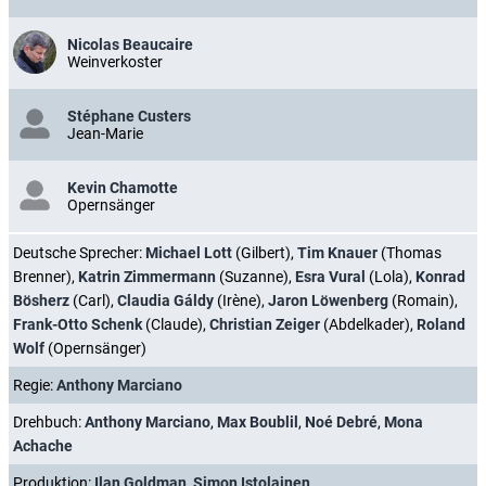
Nicolas Beaucaire
Weinverkoster
Stéphane Custers
Jean-Marie
Kevin Chamotte
Opernsänger
Deutsche Sprecher:
Michael Lott
(Gilbert),
Tim Knauer
(Thomas
Brenner),
Katrin Zimmermann
(Suzanne),
Esra Vural
(Lola),
Konrad
Bösherz
(Carl),
Claudia Gáldy
(Irène),
Jaron Löwenberg
(Romain),
Frank-Otto Schenk
(Claude),
Christian Zeiger
(Abdelkader),
Roland
Wolf
(Opernsänger)
Regie:
Anthony Marciano
Drehbuch:
Anthony Marciano
,
Max Boublil
,
Noé Debré
,
Mona
Achache
Produktion:
Ilan Goldman
,
Simon Istolainen