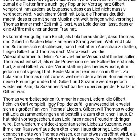
zumal die Plattenfirma auch Iggy Pop unter Vertrag hat; Gilbert
verspricht ihm zudem, aufzupassen, dass das Lied nicht massiv
verändert wird. Nach einem Streit mit Lola, die Thomas deutlich
macht, dass er es mit seiner Musik nicht weit bringen wird, verbringt
Thomas immer mehr Zeit mit Gilbert, was Lola denken lässt, dass er
eine Affäre mit einer anderen Frau hat.
Es kommt endgültig zum Bruch, als Lola herausfindet, dass Thomas
und Gilbert in Sachen Musik an einem Strang ziehen. Während Lola
und Suzanne sich entschließen, nach Liebhabern Ausschau zu halten,
fliegen Gilbert und Thomas nach Marrakesch, wo die
Videoaufnahmen für Mimi Zozos Je-t’aime-Version stattfinden sollen.
Thomas ist entsetzt, als er die Popversion seines Folkliedes erstmals
hört, zumal Gilbert von der Verunstaltung des Liedes wusste, ihm
jedoch nichts gesagt hat. Beide Männer trennen sich im Streit. Zu
Lola kann Thomas nicht zurück, weil sie in dem älteren Romain einen
neuen Freund gefunden hat. Gilbert und Suzanne werden jedoch
wieder ein Paar, da Suzannes Nachbar kein überzeugender Ersatz für
Gilbert war.
Thomas verarbeitet seinen Kummer in neuen Liedern, die Gilbert
heimlich Carl vorspielt. Iggy Pop, der zufällig anwesend ist, erweist
sich als großer Fan von Thomas’ Liedern. Gilbert will Thomas wieder
mit Lola zusammenbringen und bestellt sie zum elterlichen Haus. Er
hat nicht vorhergesehen, dass Lola ihren neuen Freund mitbringen
wird. Der wiederum entdeckt spontan seine Liebe zu Suzanne, was
ihm einen Rauswurf aus dem elterlichen Haus einbringt. Lola will
dennoch nichts von Thomas wissen, der nur etwas versöhnt wird, als
er im Fernsehen einen Beitrag sieht, in dem Iggy Pop ankündigt, in