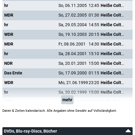
hr
So, 06.11.2005
12:45
Heiße Colts in harten Fäusten
MDR
So, 27.02.2005
01:30
Heiße Colts in harten Fäusten
hr
Sa, 29.05.2004
14:55
Heiße Colts in harten Fäusten
WDR
So, 19.10.2003
20:15
Heiße Colts in harten Fäusten
MDR
Fr, 08.06.2001
14:30
Heiße Colts in harten Fäusten
hr
Sa, 28.04.2001
15:10
Heiße Colts in harten Fäusten
NDR
Sa, 20.01.2001
15:00
Heiße Colts in harten Fäusten
Das Erste
So, 17.09.2000
01:15
Heiße Colts in harten Fäusten
WDR
Mo, 21.06.1999
23:20
Heiße Colts in harten Fäusten
hr
Sa, 20.02.1999
15:00
Heiße Colts in harten Fäusten
mehr
NDR
Sa, 21.11.1998
15:00
Heiße Colts in harten Fäusten
Daten & Zeiten kalendarisch. Alle Angaben ohne Gewähr auf Vollständigkeit.
DVDs, Blu-ray-Discs, Bücher