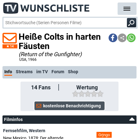
Heiße Colts in harten
Fäusten
14
(Return of the Gunfighter)
USA
, 1966
Info
Streams
im TV
Forum
Shop
14
Fans
Wertung
Filminfos
Fernsehfilm
,
Western
Grjngo
New Mexico, 1878: Der alternde