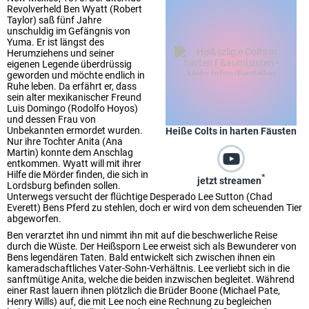
Revolverheld Ben Wyatt (Robert
Taylor) saß fünf Jahre
unschuldig im Gefängnis von
Yuma. Er ist längst des
Herumziehens und seiner
eigenen Legende überdrüssig
geworden und möchte endlich in
Ruhe leben. Da erfährt er, dass
sein alter mexikanischer Freund
Luis Domingo (Rodolfo Hoyos)
und dessen Frau von
Unbekannten ermordet wurden.
Heiße Colts in harten Fäusten
Nur ihre Tochter Anita (Ana
Martin) konnte dem Anschlag
entkommen. Wyatt will mit ihrer
Hilfe die Mörder finden, die sich in
*
jetzt streamen
Lordsburg befinden sollen.
Unterwegs versucht der flüchtige Desperado Lee Sutton (Chad
Everett) Bens Pferd zu stehlen, doch er wird von dem scheuenden Tier
abgeworfen.
Ben verarztet ihn und nimmt ihn mit auf die beschwerliche Reise
durch die Wüste. Der Heißsporn Lee erweist sich als Bewunderer von
Bens legendären Taten. Bald entwickelt sich zwischen ihnen ein
kameradschaftliches Vater-Sohn-Verhältnis. Lee verliebt sich in die
sanftmütige Anita, welche die beiden inzwischen begleitet. Während
einer Rast lauern ihnen plötzlich die Brüder Boone (Michael Pate,
Henry Wills) auf, die mit Lee noch eine Rechnung zu begleichen