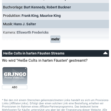
Buchvorlage:
Burt Kennedy
,
Robert Buckner
Produktion:
Frank King
,
Maurice King
Musik:
Hans J. Salter
Kamera:
Ellsworth Fredericks
mehr
Schnitt:
Richard V. Heermance
Heiße Colts in harten Fäusten Streams
Wo wird "Heiße Colts in harten Fäusten" gestreamt?
Prime Video Zusatz-Kanäle
ABO
* Bei den mit einem Sternchen gekennzeichneten Links handelt es sich um Provisions-
Links (Affiliate-Links). Erfolgt über einen solchen Link eine Bestellung, erhalten wir
Provisionen im Rahmen eines Affiliate-Partnerprogramms. Das bedeutet keine
Mehrkosten für Käufer, unterstützt uns aber bei der Finanzierung dieser Website. Alle