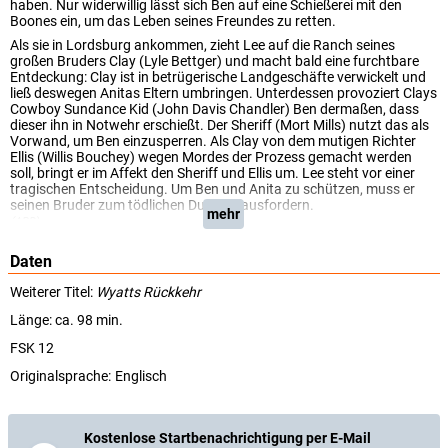
haben. Nur widerwillig lässt sich Ben auf eine Schießerei mit den
Boones ein, um das Leben seines Freundes zu retten.
Als sie in Lordsburg ankommen, zieht Lee auf die Ranch seines
großen Bruders Clay (Lyle Bettger) und macht bald eine furchtbare
Entdeckung: Clay ist in betrügerische Landgeschäfte verwickelt und
ließ deswegen Anitas Eltern umbringen. Unterdessen provoziert Clays
Cowboy Sundance Kid (John Davis Chandler) Ben dermaßen, dass
dieser ihn in Notwehr erschießt. Der Sheriff (Mort Mills) nutzt das als
Vorwand, um Ben einzusperren. Als Clay von dem mutigen Richter
Ellis (Willis Bouchey) wegen Mordes der Prozess gemacht werden
soll, bringt er im Affekt den Sheriff und Ellis um. Lee steht vor einer
tragischen Entscheidung. Um Ben und Anita zu schützen, muss er
seinen Bruder zum tödlichen Duell herausfordern.
mehr
(ARD)
Daten
Weiterer Titel:
Wyatts Rückkehr
Länge: ca. 98 min.
FSK 12
Originalsprache:
Englisch
Kostenlose Startbenachrichtigung per E-Mail