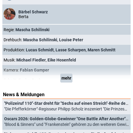
Bärbel Schwarz
Berta
Regie:
Mascha Schilinski
Drehbuch:
Mascha Schilinski
,
Louise Peter
Produktion:
Lucas Schmidt
,
Lasse Scharpen
,
Maren Schmitt
Musik:
Michael Fiedler
,
Eike Hosenfeld
Kamera:
Fabian Gamper
mehr
Schnitt:
Evelyn Rack
News & Meldungen
"Polizeiruf 110"-Star dreht für "Sechs auf einen Streich"-Reihe der ARD
"Die Pfefferkörner"-Regisseur Philipp Scholz inszeniert "Die Prinzessin und der Stalljunge" (28.04.2026)
Oscars 2026: Golden-Globe-Gewinner "One Battle After Another" räumt bei der Preisverleihung ab
"Blood & Sinners" und "Frankenstein" gehören zu den weiteren Gewinnern (16.03.2026)