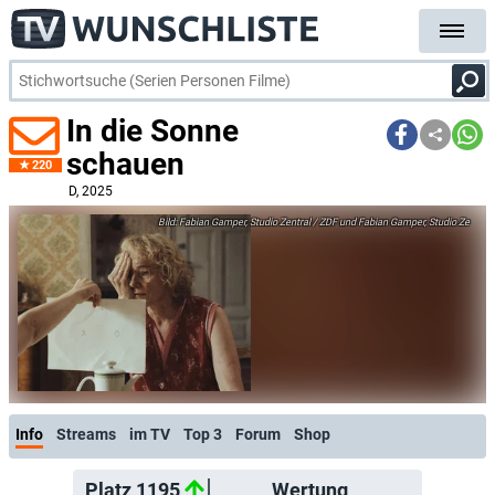
In die Sonne
schauen
220
D
, 2025
Fabian Gamper, Studio Zentral / ZDF und Fabian Gamper, Studio Ze
Info
Streams
im TV
Top 3
Forum
Shop
Platz 1195
Wertung