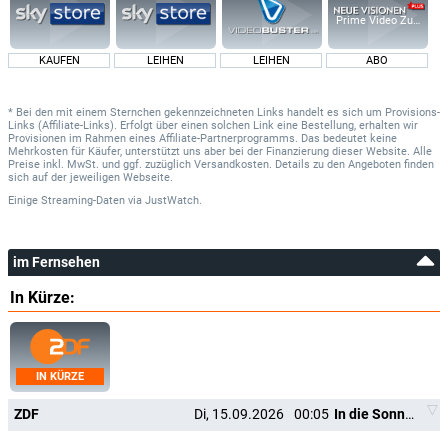
Prime Video Zusatz-K
KAUFEN
LEIHEN
LEIHEN
ABO
* Bei den mit einem Sternchen gekennzeichneten Links handelt es sich um Provisions-
Links (Affiliate-Links). Erfolgt über einen solchen Link eine Bestellung, erhalten wir
Provisionen im Rahmen eines Affiliate-Partnerprogramms. Das bedeutet keine
Mehrkosten für Käufer, unterstützt uns aber bei der Finanzierung dieser Website. Alle
Preise inkl. MwSt. und ggf. zuzüglich Versandkosten. Details zu den Angeboten finden
sich auf der jeweiligen Webseite.
Einige Streaming-Daten
via
JustWatch.
im Fernsehen
In Kürze:
IN KÜRZE
ZDF
Di, 15.09.2026
00:05
In die Sonne schauen