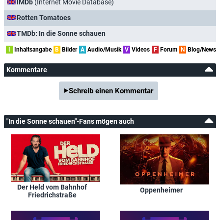
IMDb
(Internet Movie Database)
Rotten Tomatoes
TMDb: In die Sonne schauen
I
Inhaltsangabe
B
Bilder
A
Audio/Musik
V
Videos
F
Forum
N
Blog/News
Kommentare
Schreib einen Kommentar
"In die Sonne schauen"-Fans mögen auch
Der Held vom Bahnhof
Oppenheimer
Friedrichstraße