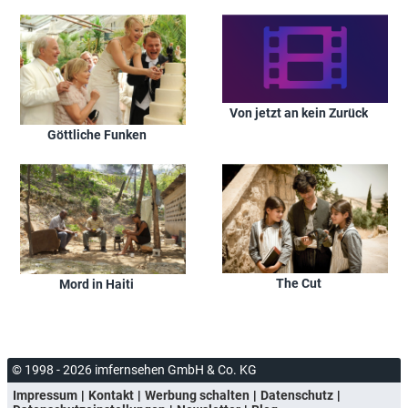
Von jetzt an kein Zurück
Göttliche Funken
The Cut
Mord in Haiti
© 1998 - 2026 imfernsehen GmbH & Co. KG
Impressum
Kontakt
Werbung schalten
Datenschutz