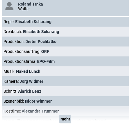
Roland Trnka
Waiter
Regie:
Elisabeth Scharang
Drehbuch:
Elisabeth Scharang
Produktion:
Dieter Pochlatko
Produktionsauftrag:
ORF
Produktionsfirma:
EPO-Film
Musik:
Naked Lunch
Kamera:
Jörg Widmer
Schnitt:
Alarich Lenz
Szenenbild:
Isidor Wimmer
Kostüme:
Alexandra Trummer
mehr
Ton:
William Franck
,
Bernhard Maisch
,
Lukas Spielvogel