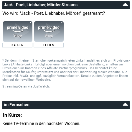
Jack - Poet, Liebhaber, Mörder Streams
Wo wird "Jack - Poet, Liebhaber, Mörder" gestreamt?
KAUFEN
LEIHEN
* Bei den mit einem Sternchen gekennzeichneten Links handelt es sich um Provisions-
Links (Affiliate-Links). Erfolgt über einen solchen Link eine Bestellung, erhalten wir
Provisionen im Rahmen eines Affiliate-Partnerprogramms. Das bedeutet keine
Mehrkosten für Käufer, unterstützt uns aber bei der Finanzierung dieser Website. Alle
Preise inkl. MwSt. und ggf. zuzüglich Versandkosten. Details zu den Angeboten finden
sich auf der jeweiligen Webseite.
Streaming-Daten
via
JustWatch.
im Fernsehen
In Kürze:
Keine TV-Termine in den nächsten Wochen.