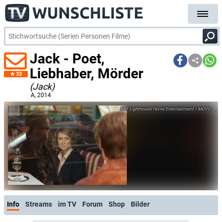
Jack - Poet,
Liebhaber, Mörder
33
(Jack)
A
, 2014
Lighthouse Home Entertainment / MDVD
Info
Streams
im TV
Forum
Shop
Bilder