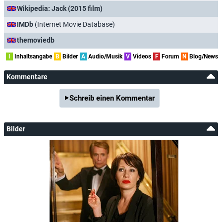
Wikipedia: Jack (2015 film)
IMDb
(Internet Movie Database)
themoviedb
I
Inhaltsangabe
B
Bilder
A
Audio/Musik
V
Videos
F
Forum
N
Blog/News
Kommentare
Schreib einen Kommentar
Bilder