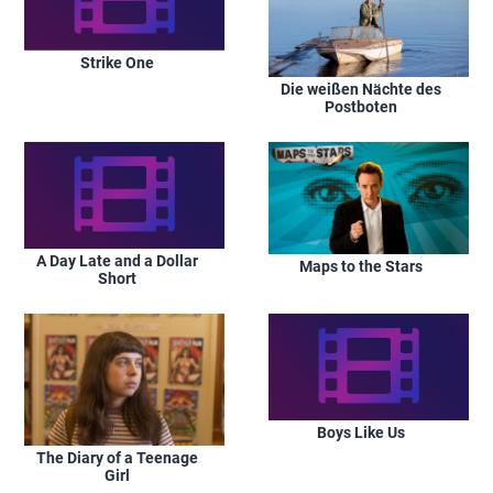
Strike One
Die weißen Nächte des
Postboten
A Day Late and a Dollar
Maps to the Stars
Short
Boys Like Us
The Diary of a Teenage
Girl