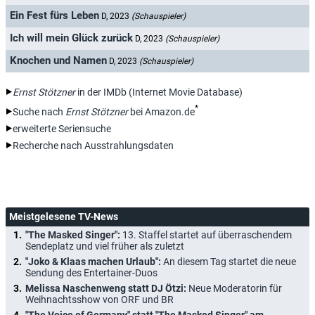
Ein Fest fürs Leben
D, 2023
(Schauspieler)
Ich will mein Glück zurück
D, 2023
(Schauspieler)
Knochen und Namen
D, 2023
(Schauspieler)
Ernst Stötzner
in der IMDb (Internet Movie Database)
*
Suche nach
Ernst Stötzner
bei Amazon.de
erweiterte Seriensuche
Recherche nach Ausstrahlungsdaten
Meistgelesene TV-News
"The Masked Singer":
13. Staffel startet auf überraschendem
Sendeplatz und viel früher als zuletzt
"Joko & Klaas machen Urlaub":
An diesem Tag startet die neue
Sendung des Entertainer-Duos
Melissa Naschenweng statt DJ Ötzi:
Neue Moderatorin für
Weihnachtsshow von ORF und BR
"The Voice of Germany" statt "The Masked Singer" am