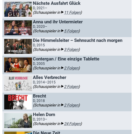
Nächste Ausfahrt Glück
D, 2021–
(Schauspieler in
11 Folgen
)
Anna und ihr Untermieter
D, 2020–
(Schauspieler in
5 Folgen
)
Die Himmelsleiter – Sehnsucht nach morgen
D, 2015
(Schauspieler in
3 Folgen
)
Contergan / Eine einzige Tablette
D, 2005
(Schauspieler in
2 Folgen
)
Alles Verbrecher
D, 2014–2015
(Schauspieler in
2 Folgen
)
Brecht
D, 2018
(Schauspieler in
2 Folgen
)
Helen Dorn
D, 2013–
(Schauspieler in
24 Folgen
)
Die Neue Zeit