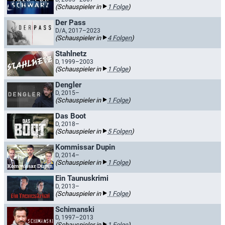
(Schauspieler in
1 Folge
)
Der Pass
D/A, 2017–2023
(Schauspieler in
4 Folgen
)
Stahlnetz
D, 1999–2003
(Schauspieler in
1 Folge
)
Dengler
D, 2015–
(Schauspieler in
1 Folge
)
Das Boot
D, 2018–
(Schauspieler in
5 Folgen
)
Kommissar Dupin
D, 2014–
(Schauspieler in
1 Folge
)
Ein Taunuskrimi
D, 2013–
(Schauspieler in
1 Folge
)
Schimanski
D, 1997–2013
(Schauspieler in
1 Folge
)