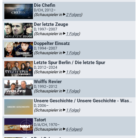
Die Chefin
D/CH, 2012–
(Schauspieler in
2 Folgen
)
Der letzte Zeuge
D, 1997–2007
(Schauspieler in
1 Folge
)
Doppelter Einsatz
D, 1994–2007
(Schauspieler in
1 Folge
)
Letzte Spur Berlin / Die letzte Spur
D, 2012–2024
(Schauspieler in
1 Folge
)
Wolffs Revier
D, 1992–2012
(Schauspieler in
1 Folge
)
Unsere Geschichte / Unsere Geschichte - Was den Norden bewegte
D, 2006–
(Schauspieler in
1 Folge
)
Tatort
D/A/CH, 1970–
(Schauspieler in
6 Folgen
)