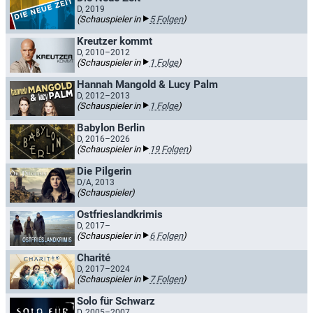
D, 2019
(Schauspieler in
5 Folgen
)
Kreutzer kommt
D, 2010–2012
(Schauspieler in
1 Folge
)
Hannah Mangold & Lucy Palm
D, 2012–2013
(Schauspieler in
1 Folge
)
Babylon Berlin
D, 2016–2026
(Schauspieler in
19 Folgen
)
Die Pilgerin
D/A, 2013
(Schauspieler)
Ostfrieslandkrimis
D, 2017–
(Schauspieler in
6 Folgen
)
Charité
D, 2017–2024
(Schauspieler in
7 Folgen
)
Solo für Schwarz
D, 2005–2007