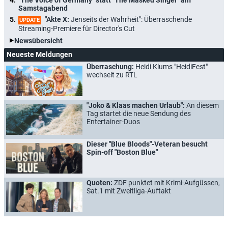
Samstagabend
"Akte X:
Jenseits der Wahrheit": Überraschende
UPDATE
Streaming-Premiere für Director's Cut
Newsübersicht
Neueste Meldungen
Überraschung:
Heidi Klums "HeidiFest"
wechselt zu RTL
"Joko & Klaas machen Urlaub":
An diesem
Tag startet die neue Sendung des
Entertainer-Duos
Dieser "Blue Bloods"-Veteran besucht
Spin-off "Boston Blue"
Quoten:
ZDF punktet mit Krimi-Aufgüssen,
Sat.1 mit Zweitliga-Auftakt