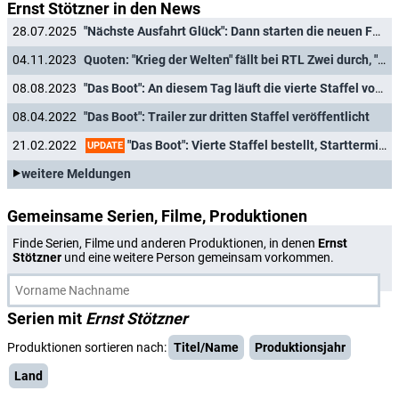
Ernst Stötzner in den News
28.07.2025
"Nächste Ausfahrt Glück": Dann starten die neuen Folgen der ZDF-Herzkino-Reihe
04.11.2023
Quoten: "Krieg der Welten" fällt bei RTL Zwei durch, "Ninja Warrior" schlägt "The Voice"
08.08.2023
"Das Boot": An diesem Tag läuft die vierte Staffel vom Stapel
08.04.2022
"Das Boot": Trailer zur dritten Staffel veröffentlicht
"Das Boot": Vierte Staffel bestellt, Starttermin für dritte Staffel
21.02.2022
UPDATE
weitere Meldungen
Gemeinsame Serien, Filme, Produktionen
Finde Serien, Filme und anderen Produktionen, in denen
Ernst
Stötzner
und eine weitere Person gemeinsam vorkommen.
Serien mit
Ernst Stötzner
Produktionen sortieren nach:
Titel/Name
Produktionsjahr
Land