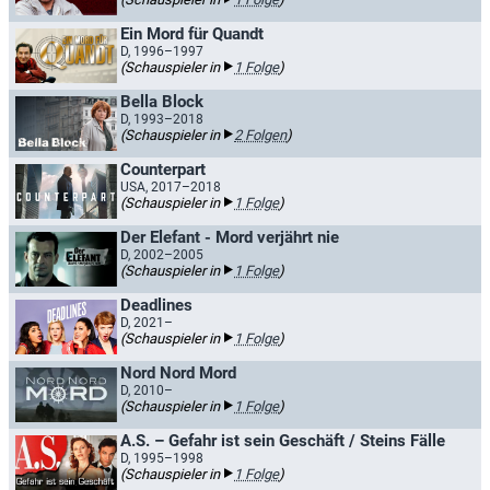
Ein Mord für Quandt
D, 1996–1997
(Schauspieler in
1 Folge
)
Bella Block
D, 1993–2018
(Schauspieler in
2 Folgen
)
Counterpart
USA, 2017–2018
(Schauspieler in
1 Folge
)
Der Elefant - Mord verjährt nie
D, 2002–2005
(Schauspieler in
1 Folge
)
Deadlines
D, 2021–
(Schauspieler in
1 Folge
)
Nord Nord Mord
D, 2010–
(Schauspieler in
1 Folge
)
A.S. – Gefahr ist sein Geschäft / Steins Fälle
D, 1995–1998
(Schauspieler in
1 Folge
)