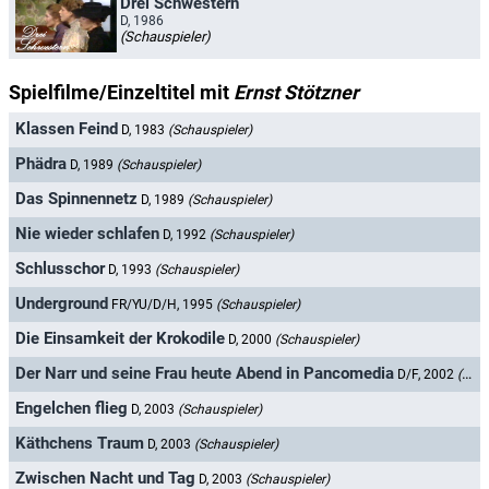
Drei Schwestern
D, 1986
(Schauspieler)
Spielfilme/Einzeltitel mit
Ernst Stötzner
Klassen Feind
D, 1983
(Schauspieler)
Phädra
D, 1989
(Schauspieler)
Das Spinnennetz
D, 1989
(Schauspieler)
Nie wieder schlafen
D, 1992
(Schauspieler)
Schlusschor
D, 1993
(Schauspieler)
Underground
FR/YU/D/H, 1995
(Schauspieler)
Die Einsamkeit der Krokodile
D, 2000
(Schauspieler)
Der Narr und seine Frau heute Abend in Pancomedia
D/F, 2002
(Schauspieler)
Engelchen flieg
D, 2003
(Schauspieler)
Käthchens Traum
D, 2003
(Schauspieler)
Zwischen Nacht und Tag
D, 2003
(Schauspieler)