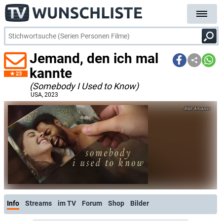
Jemand, den ich mal
kannte
23
(Somebody I Used to Know)
USA
, 2023
Amazon
Info
Streams
im TV
Forum
Shop
Bilder