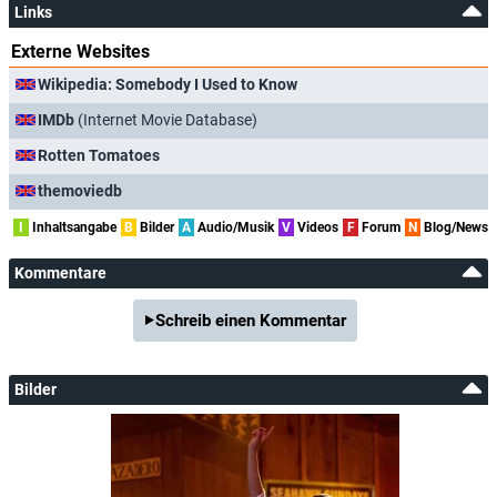
Links
Externe Websites
Wikipedia: Somebody I Used to Know
IMDb
(Internet Movie Database)
Rotten Tomatoes
themoviedb
I
Inhaltsangabe
B
Bilder
A
Audio/Musik
V
Videos
F
Forum
N
Blog/News
Kommentare
Schreib einen Kommentar
Bilder