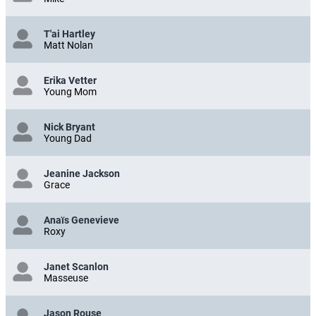
T'ai Hartley
Matt Nolan
Erika Vetter
Young Mom
Nick Bryant
Young Dad
Jeanine Jackson
Grace
Anaïs Genevieve
Roxy
Janet Scanlon
Masseuse
Jason Rouse