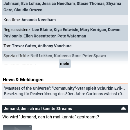
Johnson
,
Eva Lohse
,
Jessica Needham
,
Stacie Thomas
,
Shyama
Gero
,
Claudia Orozco
Kostüme:
Amanda Needham
Regieassistenz:
Lee Blaine
,
Kiya Entwisle
,
Mary Kerrigan
,
Dawnn
Pavlonnis
,
Ellen Rosentreter
,
Pete Waterman
Ton:
Trevor Gates
,
Anthony Vanchure
Spezialeffekte:
Neil Lokken
,
Karleena Gore
,
Peter Spawn
mehr
PF_ORIG_PROG:
Amazon
News & Meldungen
"Masters of the Universe": "Community"-Star spielt Schurkin Evil-Lyn
Besetzung für Realverfilmung des 80er-Jahre-Cartoons wächst (06.09.2024)
Jemand, den ich mal kannte Streams
Wo wird "Jemand, den ich mal kannte" gestreamt?