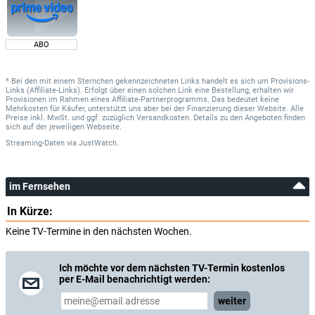
ABO
* Bei den mit einem Sternchen gekennzeichneten Links handelt es sich um Provisions-
Links (Affiliate-Links). Erfolgt über einen solchen Link eine Bestellung, erhalten wir
Provisionen im Rahmen eines Affiliate-Partnerprogramms. Das bedeutet keine
Mehrkosten für Käufer, unterstützt uns aber bei der Finanzierung dieser Website. Alle
Preise inkl. MwSt. und ggf. zuzüglich Versandkosten. Details zu den Angeboten finden
sich auf der jeweiligen Webseite.
Streaming-Daten
via
JustWatch.
im Fernsehen
In Kürze:
Keine TV-Termine in den nächsten Wochen.
Ich möchte vor dem nächsten TV-Termin kostenlos
per E-Mail benachrichtigt werden:
weiter