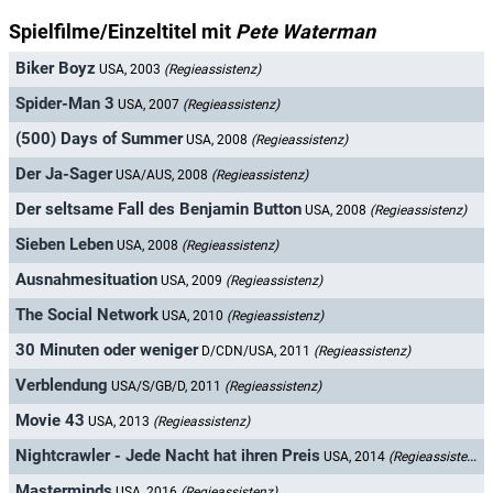
Spielfilme/Einzeltitel mit
Pete Waterman
Biker Boyz
USA, 2003
(Regieassistenz)
Spider-Man 3
USA, 2007
(Regieassistenz)
(500) Days of Summer
USA, 2008
(Regieassistenz)
Der Ja-Sager
USA/AUS, 2008
(Regieassistenz)
Der seltsame Fall des Benjamin Button
USA, 2008
(Regieassistenz)
Sieben Leben
USA, 2008
(Regieassistenz)
Ausnahmesituation
USA, 2009
(Regieassistenz)
The Social Network
USA, 2010
(Regieassistenz)
30 Minuten oder weniger
D/CDN/USA, 2011
(Regieassistenz)
Verblendung
USA/S/GB/D, 2011
(Regieassistenz)
Movie 43
USA, 2013
(Regieassistenz)
Nightcrawler - Jede Nacht hat ihren Preis
USA, 2014
(Regieassistenz)
Masterminds
USA, 2016
(Regieassistenz)