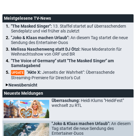
Meistgelesene TV-News
"The Masked Singer":
13. Staffel startet auf überraschendem
Sendeplatz und viel früher als zuletzt
"Joko & Klaas machen Urlaub":
An diesem Tag startet die neue
Sendung des Entertainer-Duos
Melissa Naschenweng statt DJ Ötzi:
Neue Moderatorin für
Weihnachtsshow von ORF und BR
"The Voice of Germany" statt "The Masked Singer" am
Samstagabend
"Akte X:
Jenseits der Wahrheit": Überraschende
UPDATE
Streaming-Premiere für Director's Cut
Newsübersicht
Neueste Meldungen
Überraschung:
Heidi Klums "HeidiFest"
wechselt zu RTL
"Joko & Klaas machen Urlaub":
An diesem
Tag startet die neue Sendung des
Entertainer-Duos