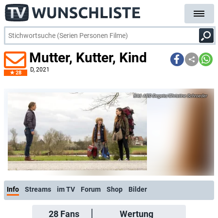
Mutter, Kutter, Kind
D
, 2021
28
ARD Degeto/Christine Schroeder
Info
Streams
im TV
Forum
Shop
Bilder
28
Fans
Wertung