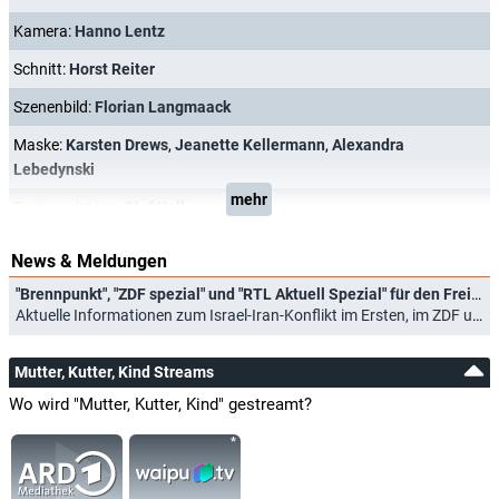
Kamera:
Hanno Lentz
Schnitt:
Horst Reiter
Szenenbild:
Florian Langmaack
Maske:
Karsten Drews
,
Jeanette Kellermann
,
Alexandra
Lebedynski
mehr
Regieassistenz:
Olaf Kell
News & Meldungen
"Brennpunkt", "ZDF spezial" und "RTL Aktuell Spezial" für den Freitagabend angekündigt
Aktuelle Informationen zum Israel-Iran-Konflikt im Ersten, im ZDF und bei RTL (13.06.2025)
Mutter, Kutter, Kind Streams
Wo wird "Mutter, Kutter, Kind" gestreamt?