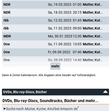
NDR
So, 19.03.2023
01:00
Mutter, Kutter, Kind
NDR
Sa, 18.03.2023
20:15
Mutter, Kutter, Kind
rbb
So, 12.02.2023
01:45
Mutter, Kutter, Kind
rbb
Sa, 11.02.2023
09:00
Mutter, Kutter, Kind
MDR
Mo, 30.01.2023
12:30
Mutter, Kutter, Kind
One
So, 11.09.2022
13:05
Mutter, Kutter, Kind
One
Fr, 09.09.2022
07:40
Mutter, Kutter, Kind
One
Do, 08.09.2022
14:40
Mutter, Kutter, Kind
mehr
Das Erste
Fr, 02.09.2022
20:15
Mutter, Kutter, Kind
Daten & Zeiten kalendarisch. Alle Angaben ohne Gewähr auf Vollständigkeit.
DVDs, Blu-ray-Discs, Bücher
DVDs, Blu-ray-Discs, Soundtracks, Bücher und mehr...
*
Suche nach
Mutter, Kutter, Kind
bei Amazon.de