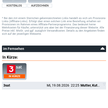
KOSTENLOS
AUFZEICHNEN
* Bei den mit einem Sternchen gekennzeichneten Links handelt es sich um Provisions-
Links (Affiliate-Links). Erfolgt über einen solchen Link eine Bestellung, erhalten wir
Provisionen im Rahmen eines Affiliate-Partnerprogramms. Das bedeutet keine
Mehrkosten für Käufer, unterstützt uns aber bei der Finanzierung dieser Website. Alle
Preise inkl. MwSt. und ggf. zuzüglich Versandkosten. Details zu den Angeboten finden
sich auf der jeweiligen Webseite.
im Fernsehen
In Kürze:
IN KÜRZE
3sat
Mi, 19.08.2026
22:25
Mutter, Kutter, Kind