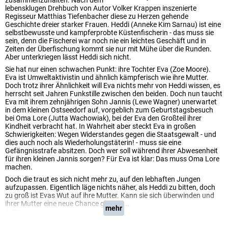
zusammenzuhalten. Nach dem
lebensklugen Drehbuch von Autor Volker Krappen inszenierte
Regisseur Matthias Tiefenbacher diese zu Herzen gehende
Geschichte dreier starker Frauen. Heddi (Anneke Kim Sarnau) ist eine
selbstbewusste und kampferprobte Küstenfischerin - das muss sie
sein, denn die Fischerei war noch nie ein leichtes Geschäft und in
Zeiten der Überfischung kommt sie nur mit Mühe über die Runden.
Aber unterkriegen lässt Heddi sich nicht.
Sie hat nur einen schwachen Punkt: ihre Tochter Eva (Zoe Moore).
Eva ist Umweltaktivistin und ähnlich kämpferisch wie ihre Mutter.
Doch trotz ihrer Ähnlichkeit will Eva nichts mehr von Heddi wissen, es
herrscht seit Jahren Funkstille zwischen den beiden. Doch nun taucht
Eva mit ihrem zehnjährigen Sohn Jannis (Lewe Wagner) unerwartet
in dem kleinen Ostseedorf auf, vorgeblich zum Geburtstagsbesuch
bei Oma Lore (Jutta Wachowiak), bei der Eva den Großteil ihrer
Kindheit verbracht hat. In Wahrheit aber steckt Eva in großen
Schwierigkeiten: Wegen Widerstandes gegen die Staatsgewalt - und
dies auch noch als Wiederholungstäterin! - muss sie eine
Gefängnisstrafe absitzen. Doch wer soll während ihrer Abwesenheit
für ihren kleinen Jannis sorgen? Für Eva ist klar: Das muss Oma Lore
machen.
Doch die traut es sich nicht mehr zu, auf den lebhaften Jungen
aufzupassen. Eigentlich läge nichts näher, als Heddi zu bitten, doch
zu groß ist Evas Wut auf ihre Mutter. Kann sie sich überwinden und
ihrer Mutter eine neue Chance geben?...
mehr
(ARD)