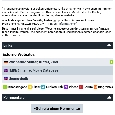
*
Transparenzhinweis: Für gekennzeichnete Links erhalten wir Provisionen im Rahmen
eines Affiliate-Partnerprogramms. Das bedeutet keine Mehrkosten für Käufer,
unterstützt uns aber bei der Finanzierung dieser Website.
Alle Preisangaben ohne Gewähr, Preise ggf. plus Porto & Versandkosten.
Preisstand: 07.08.2026 03:00 GMT+1 (
Mehr Informationen
)
Bestimmte Inhalte, die auf dieser Website angezeigt werden, stammen von Amazon.
Diese Inhalte werden "wie besehen" bereitgestellt und können jederzeit geändert oder
entfernt werden.
Links
Externe Websites
Wikipedia: Mutter, Kutter, Kind
I
IMDb
(Internet Movie Database)
themoviedb
I
Inhaltsangabe
B
Bilder
A
Audio/Musik
V
Videos
F
Forum
N
Blog/News
Kommentare
Schreib einen Kommentar