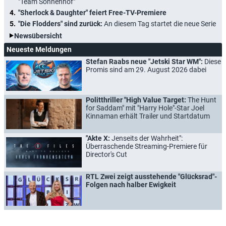
"Team Sonnenhof"
"Sherlock & Daughter" feiert Free-TV-Premiere
"Die Flodders" sind zurück:
An diesem Tag startet die neue Serie
Newsübersicht
Neueste Meldungen
Stefan Raabs neue "Jetski Star WM":
Diese
Promis sind am 29. August 2026 dabei
Politthriller "High Value Target:
The Hunt
for Saddam" mit "Harry Hole"-Star Joel
Kinnaman erhält Trailer und Startdatum
"Akte X:
Jenseits der Wahrheit":
Überraschende Streaming-Premiere für
Director's Cut
RTL Zwei zeigt ausstehende "Glücksrad"-
Folgen nach halber Ewigkeit