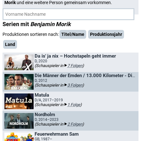
Morik
und eine weitere Person gemeinsam vorkommen.
Serien mit
Benjamin Morik
Produktionen sortieren nach:
Titel/Name
Produktionsjahr
Land
Da is' ja nix – Hochstapeln geht immer
D, 2020
(Schauspieler in
7 Folgen
)
Die Männer der Emden / 13.000 Kilometer - Die Männer der Emden
D, 2012
(Schauspieler in
3 Folgen
)
Matula
D/A, 2017–2019
(Schauspieler in
1 Folge
)
Nordholm
D, 2014–2023
(Schauspieler in
2 Folgen
)
Feuerwehrmann Sam
GB, 1987–