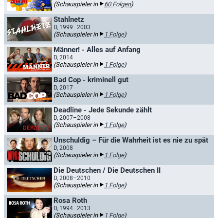
(Schauspieler in
60 Folgen
)
Stahlnetz
D, 1999–2003
(Schauspieler in
1 Folge
)
Männer! - Alles auf Anfang
D, 2014
(Schauspieler in
1 Folge
)
Bad Cop - kriminell gut
D, 2017
(Schauspieler in
1 Folge
)
Deadline - Jede Sekunde zählt
D, 2007–2008
(Schauspieler in
1 Folge
)
Unschuldig – Für die Wahrheit ist es nie zu spät
D, 2008
(Schauspieler in
1 Folge
)
Die Deutschen / Die Deutschen II
D, 2008–2010
(Schauspieler in
1 Folge
)
Rosa Roth
D, 1994–2013
(Schauspieler in
1 Folge
)