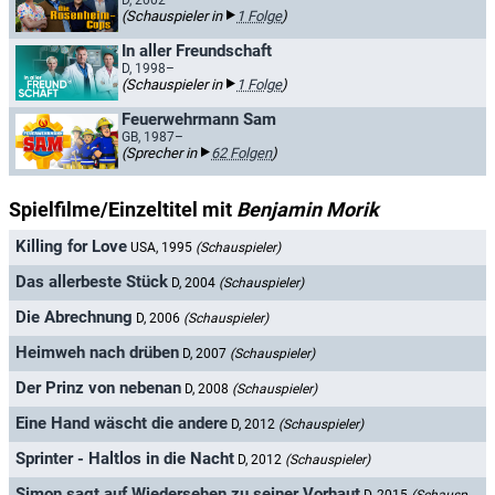
D, 2002–
(Schauspieler in
1 Folge
)
In aller Freundschaft
D, 1998–
(Schauspieler in
1 Folge
)
Feuerwehrmann Sam
GB, 1987–
(Sprecher in
62 Folgen
)
Spielfilme/Einzeltitel mit
Benjamin Morik
Killing for Love
USA, 1995
(Schauspieler)
Das allerbeste Stück
D, 2004
(Schauspieler)
Die Abrechnung
D, 2006
(Schauspieler)
Heimweh nach drüben
D, 2007
(Schauspieler)
Der Prinz von nebenan
D, 2008
(Schauspieler)
Eine Hand wäscht die andere
D, 2012
(Schauspieler)
Sprinter - Haltlos in die Nacht
D, 2012
(Schauspieler)
Simon sagt auf Wiedersehen zu seiner Vorhaut