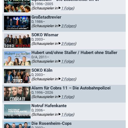
D, 1996–2005
(Schauspieler in
1 Folge
)
Großstadtrevier
D, 1986–
(Schauspieler in
3 Folgen
)
SOKO Wismar
D, 2003–
(Schauspieler in
3 Folgen
)
Hubert und/ohne Staller / Hubert ohne Staller
D/A, 2011–
(Schauspieler in
1 Folge
)
SOKO Köln
D, 2003–
(Schauspieler in
2 Folgen
)
Alarm für Cobra 11 – Die Autobahnpolizei
D, 1996–2026
(Schauspieler in
1 Folge
)
Notruf Hafenkante
D, 2006–
(Schauspieler in
1 Folge
)
Die Rosenheim-Cops