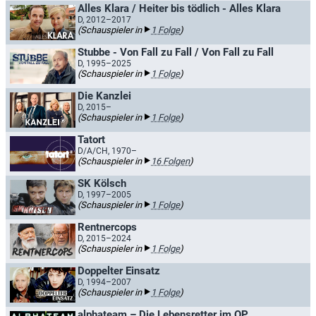
Alles Klara / Heiter bis tödlich - Alles Klara
D, 2012–2017
(Schauspieler in
1 Folge
)
Stubbe - Von Fall zu Fall / Von Fall zu Fall
D, 1995–2025
(Schauspieler in
1 Folge
)
Die Kanzlei
D, 2015–
(Schauspieler in
1 Folge
)
Tatort
D/A/CH, 1970–
(Schauspieler in
16 Folgen
)
SK Kölsch
D, 1997–2005
(Schauspieler in
1 Folge
)
Rentnercops
D, 2015–2024
(Schauspieler in
1 Folge
)
Doppelter Einsatz
D, 1994–2007
(Schauspieler in
1 Folge
)
alphateam – Die Lebensretter im OP