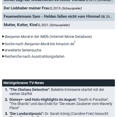
D, 2015
(Schauspieler)
Der Liebhaber meiner Frau
D, 2019
(Schauspieler)
Feuerwehrmann Sam - Helden fallen nicht vom Himmel
GB, 2020
(S
Mutter, Kutter, Kind
D, 2021
(Schauspieler)
Benjamin Morik
in der IMDb (Internet Movie Database)
*
Suche nach
Benjamin Morik
bei Amazon.de
erweiterte Seriensuche
Recherche nach Ausstrahlungsdaten
Meistgelesene TV-News
"The Chelsea Detective":
Beliebte Krimiserie startet mit der
vierten Staffel
Disney+- und Hulu-Highlights im August:
"Death in Paradise",
"The Shards" und das Ende für "Die neuen Zauberer vom Waverly
Place"
"Die Landarztpraxis":
Dr. Sarah König (Caroline Frier) besucht