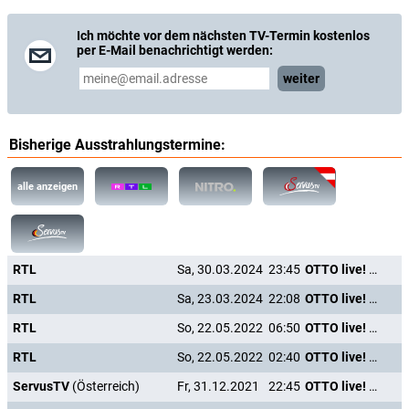
Ich möchte vor dem nächsten TV-Termin kostenlos
per E-Mail benachrichtigt werden:
weiter
Bisherige Ausstrahlungstermine:
alle anzeigen
RTL
Sa, 30.03.2024
23:45
OTTO live! Holdrio again
RTL
Sa, 23.03.2024
22:08
OTTO live! Holdrio again
RTL
So, 22.05.2022
06:50
OTTO live! Holdrio again
RTL
So, 22.05.2022
02:40
OTTO live! Holdrio again
ServusTV
(Österreich)
Fr, 31.12.2021
22:45
OTTO live! Holdrio again