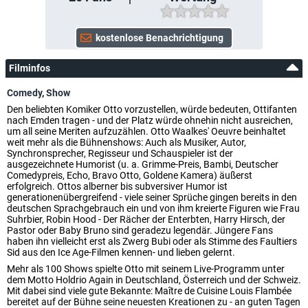
Filminfos
Comedy
,
Show
Den beliebten Komiker Otto vorzustellen, würde bedeuten, Ottifanten
nach Emden tragen - und der Platz würde ohnehin nicht ausreichen,
um all seine Meriten aufzuzählen. Otto Waalkes' Oeuvre beinhaltet
weit mehr als die Bühnenshows: Auch als Musiker, Autor,
Synchronsprecher, Regisseur und Schauspieler ist der
ausgezeichnete Humorist (u. a. Grimme-Preis, Bambi, Deutscher
Comedypreis, Echo, Bravo Otto, Goldene Kamera) äußerst
erfolgreich. Ottos alberner bis subversiver Humor ist
generationenübergreifend - viele seiner Sprüche gingen bereits in den
deutschen Sprachgebrauch ein und von ihm kreierte Figuren wie Frau
Suhrbier, Robin Hood - Der Rächer der Enterbten, Harry Hirsch, der
Pastor oder Baby Bruno sind geradezu legendär. Jüngere Fans
haben ihn vielleicht erst als Zwerg Bubi oder als Stimme des Faultiers
Sid aus den Ice Age-Filmen kennen- und lieben gelernt.
Mehr als 100 Shows spielte Otto mit seinem Live-Programm unter
dem Motto Holdrio Again in Deutschland, Österreich und der Schweiz.
Mit dabei sind viele gute Bekannte: Maître de Cuisine Louis Flambée
bereitet auf der Bühne seine neuesten Kreationen zu - an guten Tagen