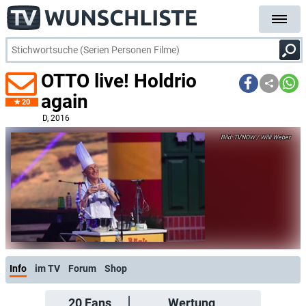
OTTO live! Holdrio
again
20
D
, 2016
TVNOW / Willi Weber
Info
im TV
Forum
Shop
20
Fans
Wertung