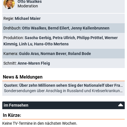
Otto Waalkes
Moderation
Regie:
Michael Maier
Drehbuch:
Otto Waalkes
,
Bernd Eilert
,
Jenny Kallenbrunnen
Produktion:
Sascha Gerbig
,
Petra Ullrich
,
Philipp Pröttel
,
Werner
Kimmig
,
Linh Lu
,
Hans-Otto Mertens
Kamera:
Guido Aras
,
Norman Bever
,
Roland Bode
Schnitt:
Anne-Maren Fleig
News & Meldungen
Quoten: Über zehn Millionen sehen Sieg der Nationalelf über Frankreich
Sondersendungen über Anschlag in Russland und Krebserkrankung von Prinzessin Kate gefragt (24.03.2024)
im Fernsehen
In Kürze:
Keine TV-Termine in den nächsten Wochen.