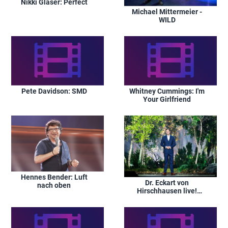
Nikki Glaser: Perfect
Michael Mittermeier -
WILD
Pete Davidson: SMD
Whitney Cummings: I'm
Your Girlfriend
Hennes Bender: Luft
Dr. Eckart von
nach oben
Hirschhausen live!
Wunderheiler –
Bühnenprogramm mit
Dr. Eckart von
Hirschhausen