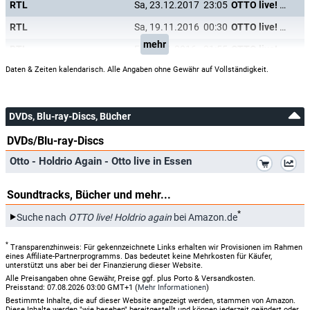
RTL
Sa, 23.12.2017
23:05
OTTO live! Holdrio again
RTL
Sa, 19.11.2016
00:30
OTTO live! Holdrio again
mehr
RTL
Fr, 18.11.2016
21:55
OTTO live! Holdrio again
Daten & Zeiten kalendarisch. Alle Angaben ohne Gewähr auf Vollständigkeit.
DVDs, Blu-ray-Discs, Bücher
DVDs/Blu-ray-Discs
*
Otto - Holdrio Again - Otto live in Essen
Soundtracks, Bücher und mehr...
*
Suche nach
OTTO live! Holdrio again
bei Amazon.de
*
Transparenzhinweis: Für gekennzeichnete Links erhalten wir Provisionen im Rahmen
eines Affiliate-Partnerprogramms. Das bedeutet keine Mehrkosten für Käufer,
unterstützt uns aber bei der Finanzierung dieser Website.
Alle Preisangaben ohne Gewähr, Preise ggf. plus Porto & Versandkosten.
Preisstand: 07.08.2026 03:00 GMT+1 (
Mehr Informationen
)
Bestimmte Inhalte, die auf dieser Website angezeigt werden, stammen von Amazon.
Diese Inhalte werden "wie besehen" bereitgestellt und können jederzeit geändert oder