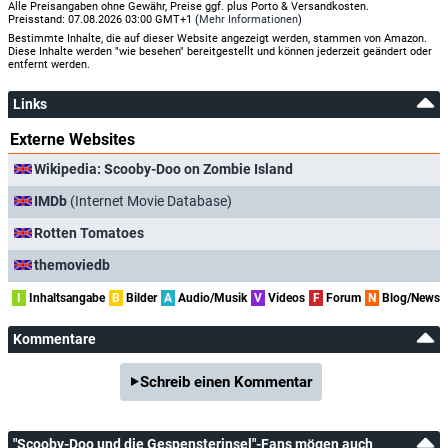
Alle Preisangaben ohne Gewähr, Preise ggf. plus Porto & Versandkosten.
Preisstand: 07.08.2026 03:00 GMT+1 (
Mehr Informationen
)
Bestimmte Inhalte, die auf dieser Website angezeigt werden, stammen von Amazon.
Diese Inhalte werden "wie besehen" bereitgestellt und können jederzeit geändert oder
entfernt werden.
Links
Externe Websites
Wikipedia: Scooby-Doo on Zombie Island
IMDb
(Internet Movie Database)
Rotten Tomatoes
themoviedb
I
Inhaltsangabe
B
Bilder
A
Audio/Musik
V
Videos
F
Forum
N
Blog/News
Kommentare
Schreib einen Kommentar
"Scooby-Doo und die Gespensterinsel"-Fans mögen auch