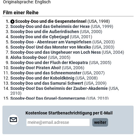
Originalsprache:
Englisch
Film einer Reihe
Scooby-Doo und die Gespensterinsel
(USA, 1998)
Scooby-Doo und das Geheimnis der Hexe
(USA, 1999)
Scooby Doo und die Außerirdischen
(USA, 2000)
Scooby Doo und die Cyberjagd
(USA, 2001)
Scooby-Doo - Abenteuer am Vampirfelsen
(USA, 2003)
Scooby-Doo! Und das Monster von Mexiko
(USA, 2003)
Scooby-Doo und das Ungeheuer von Loch Ness
(USA, 2004)
Aloha Scooby-Doo!
(USA, 2005)
Scooby-Doo und der Fluch der Kleopatra
(USA, 2005)
Scooby-Doo! Piraten Ahoi!
(USA, 2006)
Scooby-Doo und das Schneemonster
(USA, 2007)
Scooby-Doo und der Koboldkönig
(USA, 2008)
Scooby Doo und das Samurai Schwert
(USA, 2009)
Scooby-Doo! Das Geheimnis der Zauber-Akademie
(USA,
2010)
Scooby-Doo! Das Grusel-Sommercamp
(USA, 2010)
Scooby-Doo und die Legende des Phantosauriers
(USA,
2011)
Kostenlose Startbenachrichtigung per E-Mail
Scooby-Doo und die Werwölfe
(USA, 2012)
Scooby-Doo! Die Maske des blauen Falken
(USA, 2012)
weiter
Scooby-Doo und die geheimnisvolle Schatzkarte
(USA,
2013)
Scooby-Doo! Lampenfieber
(USA, 2013)