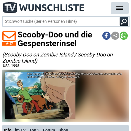
Scooby-Doo und die
Gespensterinsel
47
(Scooby Doo on Zombie Island / Scooby-Doo on
Zombie Island)
USA
, 1998
Turner / Scooby-Doo and all related characters and elements are trademarks
of and © Hanna-Barbera. All Rights Reserved.
Info
im TV
Top 3
Forum
Shop