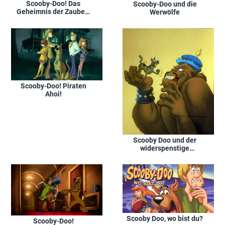
Scooby-Doo! Das
Scooby-Doo und die
Geheimnis der Zauber-
Werwölfe
Akademie
Scooby-Doo! Piraten
Ahoi!
Scooby Doo und der
widerspenstige
Werwolf
Scooby Doo, wo bist du?
Scooby-Doo!