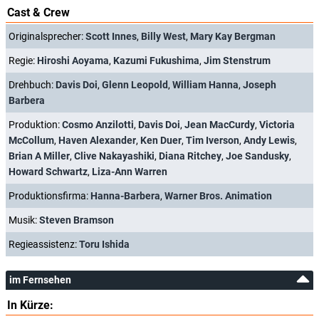
Scooby-Doo und der Fluch der von Dinkensteins
(USA, 2014)
Cast & Crew
Scooby Doo: Durchgeknallt im All
(USA, 2015)
Scooby-Doo und KISS: Das Rock-'n'-Roll-Rätsel
(USA, 2015)
Originalsprecher:
Scott Innes
,
Billy West
,
Mary Kay Bergman
Scooby-Doo und das WrestleMania-Rätsel
(USA, 2014)
Scooby im Wilden Westen
(USA, 2017)
Regie:
Hiroshi Aoyama
,
Kazumi Fukushima
,
Jim Stenstrum
Scooby-Doo! und der Fluch des 13. Geistes
(USA, 2019)
Süßes oder Saures Scooby-Doo!
(USA, 2022)
Drehbuch:
Davis Doi
,
Glenn Leopold
,
William Hanna
,
Joseph
gezeigt bei:
Scooby-Doo! Specials
(USA, 1979 – )
Barbera
Produktion:
Cosmo Anzilotti
,
Davis Doi
,
Jean MacCurdy
,
Victoria
McCollum
,
Haven Alexander
,
Ken Duer
,
Tim Iverson
,
Andy Lewis
,
Brian A Miller
,
Clive Nakayashiki
,
Diana Ritchey
,
Joe Sandusky
,
Howard Schwartz
,
Liza-Ann Warren
Produktionsfirma:
Hanna-Barbera
,
Warner Bros. Animation
Musik:
Steven Bramson
Regieassistenz:
Toru Ishida
im Fernsehen
In Kürze: